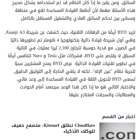
السائق، ومن يقرر ما إذا كان النظام قد تم استخدامه بشكل صحيح.
هذه الأسئلة مهمة لأن أنظمة القيادة المساعدة تقع في منطقة
وسطى بين تحكم السائق العادي والتشغيل المستقل بالكامل.
تزيد BYD أيضًا من الرهانات التقنية، حيث كشفت عن شريحة Xuanji A3،
وهي أول شريحة قيادة ذاتية بتكنولوجيا 4 نانومتر تم تطويرها ذاتيًا
في الصين، مع قدرة حوسبة تتجاوز 2,100 تيرا عمليات في الثانية.
السباق لا يقتصر على BYD، فشركات مثل Tesla و Nuro تتنافس أيضًا
في تطوير تقنيات القيادة الذاتية. عرض BYD يمنح المشترين سببًا
لتجربة نظام "عين الإله"، لكنه لا يلغي الحاجة إلى التوثيق الدقيق.
تسعى BYD لتحويل الثقة في القيادة المساعدة إلى وعد مالي،
والاختبار التالي هو ما إذا كان هذا الوعد سيصمد أمام الحوادث
والمطالبات والسجلات المتنازع عليها.
اخبار من القسم
Cloudflare تطلق Kitesurf: متصفح خفيف
للوكلاء الأذكياء