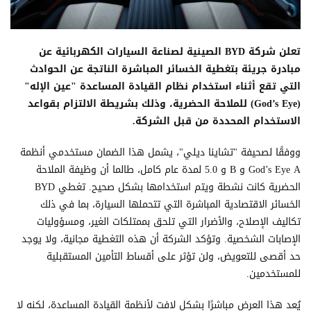
تعلن شركة BYD الصينية لصناعة السيارات الكهربائية عن
مبادرة جريئة بتغطية الخسائر المباشرة الناتجة عن الحوادث
التي تقع أثناء استخدام نظام القيادة المساعدة "عين الإله"
(God’s Eye) للملاحة الحضرية، وذلك بشريطة الالتزام بقواعد
الاستخدام المحددة من قبل الشركة.
ووفقًا لصحيفة "تشاينا ديلي"، يشمل هذا الضمان مستخدمي أنظمة
God’s Eye A و B و 5.0 لمدة عام كامل، طالما أن وظيفة الملاحة
الحضرية كانت نشطة ويتم استخدامها بشكل صحيح. تغطي BYD
الخسائر الاقتصادية المباشرة التي تتحملها السيارة، بما في ذلك
تكاليف الإصلاح، والأضرار التي تلحق بممتلكات الغير، ومسؤوليات
الإصابات الشخصية. وتؤكد الشركة أن هذه التغطية مجانية، ولا يوجد
حد أقصى للتعويض، ولن تؤثر على أقساط التأمين المستقبلية
للمستخدمين.
يُعد هذا العرض مباشرًا بشكل لافت لأنظمة القيادة المساعدة، لكنه لا