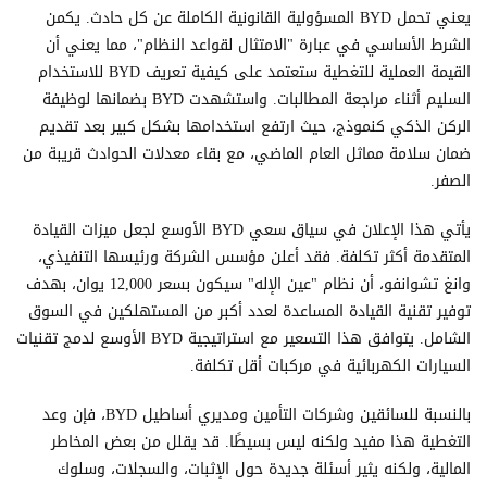
يعني تحمل BYD المسؤولية القانونية الكاملة عن كل حادث. يكمن
الشرط الأساسي في عبارة "الامتثال لقواعد النظام"، مما يعني أن
القيمة العملية للتغطية ستعتمد على كيفية تعريف BYD للاستخدام
السليم أثناء مراجعة المطالبات. واستشهدت BYD بضمانها لوظيفة
الركن الذكي كنموذج، حيث ارتفع استخدامها بشكل كبير بعد تقديم
ضمان سلامة مماثل العام الماضي، مع بقاء معدلات الحوادث قريبة من
الصفر.
يأتي هذا الإعلان في سياق سعي BYD الأوسع لجعل ميزات القيادة
المتقدمة أكثر تكلفة. فقد أعلن مؤسس الشركة ورئيسها التنفيذي،
وانغ تشوانفو، أن نظام "عين الإله" سيكون بسعر 12,000 يوان، بهدف
توفير تقنية القيادة المساعدة لعدد أكبر من المستهلكين في السوق
الشامل. يتوافق هذا التسعير مع استراتيجية BYD الأوسع لدمج تقنيات
السيارات الكهربائية في مركبات أقل تكلفة.
بالنسبة للسائقين وشركات التأمين ومديري أساطيل BYD، فإن وعد
التغطية هذا مفيد ولكنه ليس بسيطًا. قد يقلل من بعض المخاطر
المالية، ولكنه يثير أسئلة جديدة حول الإثبات، والسجلات، وسلوك