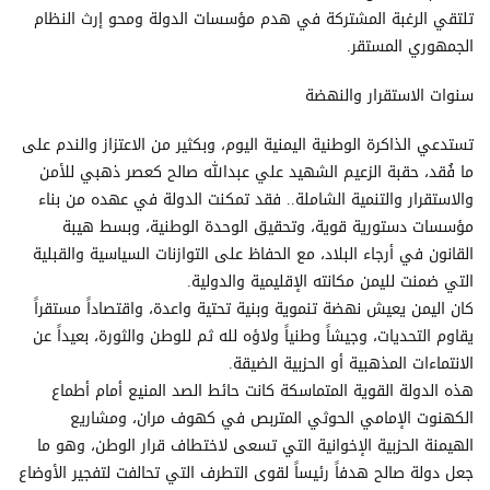
تلتقي الرغبة المشتركة في هدم مؤسسات الدولة ومحو إرث النظام
الجمهوري المستقر.
سنوات الاستقرار والنهضة
تستدعي الذاكرة الوطنية اليمنية اليوم، وبكثير من الاعتزاز والندم على
ما فُقد، حقبة الزعيم الشهيد علي عبدالله صالح كعصر ذهبي للأمن
والاستقرار والتنمية الشاملة.. فقد تمكنت الدولة في عهده من بناء
مؤسسات دستورية قوية، وتحقيق الوحدة الوطنية، وبسط هيبة
القانون في أرجاء البلاد، مع الحفاظ على التوازنات السياسية والقبلية
التي ضمنت لليمن مكانته الإقليمية والدولية.
كان اليمن يعيش نهضة تنموية وبنية تحتية واعدة، واقتصاداً مستقراً
يقاوم التحديات، وجيشاً وطنياً ولاؤه لله ثم للوطن والثورة، بعيداً عن
الانتماءات المذهبية أو الحزبية الضيقة.
هذه الدولة القوية المتماسكة كانت حائط الصد المنيع أمام أطماع
الكهنوت الإمامي الحوثي المتربص في كهوف مران، ومشاريع
الهيمنة الحزبية الإخوانية التي تسعى لاختطاف قرار الوطن، وهو ما
جعل دولة صالح هدفاً رئيساً لقوى التطرف التي تحالفت لتفجير الأوضاع