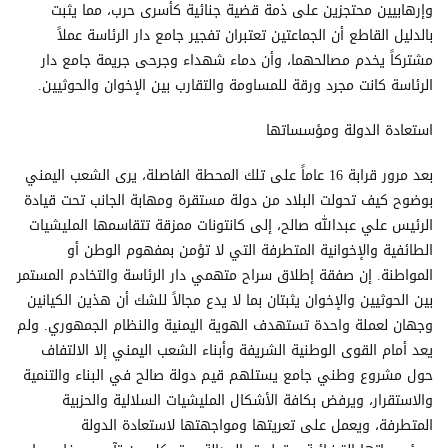
وإرهابيين محتجزين على ذمة قضية جنائية كأسرى حرب، مما يثبت
بالدليل القاطع أن الجماعتين تعتبران تفجير جامع دار الرئاسة عملاً
مشتركاً يخدم مصالحهما، وأن دماء شهداء وجرحى جريمة جامع دار
الرئاسة كانت مجرد ورقة للمساومة والتقارب بين الإخوان والحوثيين.
استعادة الدولة ومؤسساتها
بعد مرور قرابة 16 عاماً على تلك المحطة الفاصلة، يرى الشعب اليمني
بوضوح كيف تحولت البلاد من دولة مستقرة ومهابة الجانب تحت قيادة
الرئيس علي عبدالله صالح، إلى كانتونات ممزقة تتقاسمها المليشيات
الطائفية والإخوانية المتطرفة التي لا تؤمن بمفهوم الوطن أو
المواطنة. إن صفقة إطلاق سراح متهمي دار الرئاسة والتخادم المستمر
بين الحوثيين والإخوان يثبتان بما لا يدع مجالاً للشك أن هذين الكيانين
وجهان لعملة واحدة تستهدف الهوية اليمنية والنظام الجمهوري. ولم
يعد أمام القوى الوطنية الشريفة وأبناء الشعب اليمني إلا الالتفاف
حول مشروع وطني جامع يستلهم قيم دولة صالح في البناء والتنمية
والاستقرار، ويرفض بكافة الأشكال المليشيات السلالية والحزبية
المتطرفة، ويعمل على تعريتها ومواجهتها لاستعادة الدولة