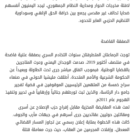
لافتة مخرجات الحوار ومحاربة النظام الجمهوري، ليجد اليمنيون أنفسهم
ضحايا تحالف غير مقدس يجمع بين خرافة الحق الإلهي وسوداوية
التنظيم الحزبي العابر للحدود.
الصفقة الفاضحة
توجت الجماعتان المتطرفتان سنوات التخادم السري بصفقة علنية فاضحة
في منتصف أكتوبر 2019، صدمت الوجدان اليمني وعرت المتاجرين
بالقضايا الوطنية. فبموجب اتفاق مباشر جرى تحت الطاولة وبعيداً عن
الحكومة الشرعية والأمم المتحدة، أطلقت مليشيا الحوثي في صنعاء
سراح خمسة من المتهمين الرئيسيين الموقوفين في قضية تفجير
جامع دار الرئاسة، والذين ثبت تورطهم جنائياً وإرهابياً في تدبير وتنفيذ
الهجوم عام 2011م.
تمت هذه المقايضة المخزية مقابل إفراج حزب الإصلاح عن أسرى
ومقاتلين حوثيين عقائديين جرى أسرهم في جبهات مأرب والجوف.
كانت هذه الخطوة بمثابة إعلان رسمي عن تجاوز المسار القضائي
المعطل، وإفلات المجرمين من العقاب، حيث جرت معاملة قتلة