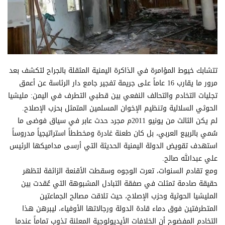
تتشابك خيوط المؤامرة في الذاكرة اليمنية المثقلة بالجراح لتكشف بعد
مرور ما يقارب 16 عاماً على جريمة تفجير جامع دار الرئاسة عن أعمق
تجليات التخادم والتحالف النفعي بين قطبي التطرف في اليمن: مليشيا
الحوثي السلالية وتنظيم الإخوان المسلمين المتمثل بحزب الإصلاح.
لم يكن الثالث من يونيو 2011م مجرد حدث عابر في سياق فوضى ما
سُمي بالربيع العربي، بل كان طعنة غادرة ومخططاً استراتيجياً مدروساً
استهدف تقويض الدولة اليمنية الحديثة التي أرسى مداميكها الرئيس
علي عبدالله صالح.
ومع تقادم السنوات، تعرت الوجوه وسقطت الأقنعة الزائفة لتظهر
حقيقة صادمة تمثلت في صفقة التبادل المشبوهة التي عُقدت بين
المليشيا الحوثية وحزب الإصلاح، حيث تلاقت مصالح الجماعتين
المتطرفتين فوق دماء قادة الدولة ورجالاتها الأوفياء، ليبرهن هذا
التخادم المفضوح أن الخلافات الأيديولوجية المعلنة تذوب تماماً عندما