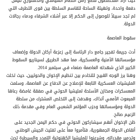
حيث أراد المخططون قطع رأس النظام السياسي والدستوري لليمن
دفعة واحدة، وتهيئة الساحة لتقاسم السلطة بين قوى التطرف التي
لم تجد سبيلاً للوصول إلى الحكم إلا عبر أشلاء الشرفاء ودماء رجالات
الدولة.
سقوط العاصمة
أدت جريمة تفجير جامع دار الرئاسة إلى زعزعة أركان الدولة وإضعاف
مؤسساتها الأمنية والعسكرية، مما مهد الطريق لسيناريو السقوط
الكبير الذي شهدته العاصمة صنعاء في سبتمبر 2014.
وهنا برز الوجه القبيح للتخادم بين تنظيم الإخوان والحوثيين، حيث تخلت
المليشيات العسكرية التابعة للإصلاح عن الدفاع عن العاصمة، وسلمت
المعسكرات ومخازن الأسلحة لمليشيا الحوثي في صفقة غامضة رعاها
المبعوث الأممي آنذاك، وهدفت إلى التخلص المشترك من سلطة
الدولة ومؤسساتها وحزب المؤتمر الشعبي العام وفي مقدمة ذلك
الزعيم صالح.
ظن الإخوان أنهم سيشاركون الحوثي في حكم اليمن الجديد على
أنقاض الدولة الجمهورية، فتآمروا معاً على تفتيت الجيش الوطني
وتدمير مقدراته، وشرعنوا للمليشيا الكهنوتية التمدد والسيطرة تحت