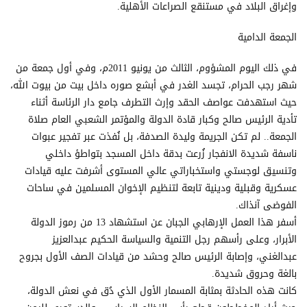
وإغراق البلاد في مستنقع الصراعات الأهلية.
الجمعة الدامية
في ذلك اليوم المشؤوم، الثالث من يونيو 2011م، وفي أول جمعة من
شهر رجب الحرام، تجسد الغدر في أبشع صوره داخل بيت من بيوت الله،
حيث استهدفت عواصف الحقد وإرث التطرف جامع دار الرئاسة أثناء
تأدية الرئيس صالح وكبار قادة الدولة والمؤتمر الشعبي العام صلاة
الجمعة.. لم تكن الجريمة وليدة الصدفة، بل نُفذت عبر تفجير عبوات
ناسفة شديدة الانفجار زُرعت بدقة داخل المسجد بتواطؤ داخلي
وتنسيق لوجستي واستخباراتي عالي المستوى أشرفت عليه قيادات
عسكرية وقبلية ودينية تابعة لتنظيم الإخوان المسلمين في ساحات
الفوضى آنذاك.
أسفر هذا العمل الإرهابي الجبان عن استشهاد 13 من رموز الدولة
الأبرار، وعلى رأسهم رجل التنمية والسياسة الحكيم عبدالعزيز
عبدالغني، وإصابة الرئيس صالح وحشد من قيادات الصف الأول بجروح
بالغة وحروق شديدة.
كانت هذه الحادثة بمثابة المسمار الأول الذي دُق في نعش الدولة،