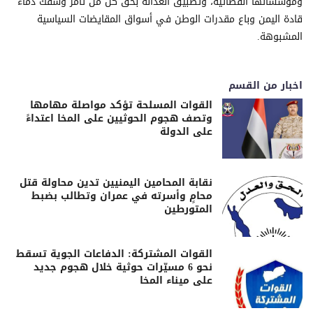
ومؤسساتها القضائية، وتطبيق العدالة بحق كل من تآمر وسفك دماء
قادة اليمن وباع مقدرات الوطن في أسواق المقايضات السياسية
المشبوهة.
اخبار من القسم
القوات المسلحة تؤكد مواصلة مهامها
وتصف هجوم الحوثيين على المخا اعتداءً
على الدولة
نقابة المحامين اليمنيين تدين محاولة قتل
محامٍ وأسرته في عمران وتطالب بضبط
المتورطين
القوات المشتركة: الدفاعات الجوية تسقط
نحو 6 مسيّرات حوثية خلال هجوم جديد
على ميناء المخا