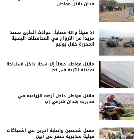
مدان بقتل مواطن
51 قتيلاً و428 مصاباً.. حوادث الطرق تحصد
مزيداً من الأرواح في المحافظات اليمنية
المحررة خلال يوليو
مقتل مواطن طعناً إثر شجار داخل استراحة
بمدينة التربة في تعز
مقتل مواطن داخل أرضه الزراعية في
مديرية بعدان شرقي إب
مقتل شخصين وإصابة آخرين في اشتباكات
قبلية بمديرية خنفر في أبين