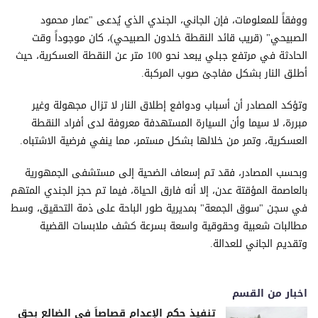
ووفقاً للمعلومات، فإن الجاني، الجندي الذي يُدعى "عمار محمود
الصبيحي" (قريب قائد النقطة خلدون الصبيحي)، كان موجوداً وقت
الحادثة في مرتفع جبلي يبعد نحو 100 متر عن النقطة العسكرية، حيث
أطلق النار بشكل مفاجئ صوب المركبة.
وتؤكد المصادر أن أسباب ودوافع إطلاق النار لا تزال مجهولة وغير
مبررة، لا سيما وأن السيارة المستهدفة معروفة لدى أفراد النقطة
العسكرية، وتمر من خلالها بشكل مستمر، مما ينفي فرضية الاشتباه.
وبحسب المصادر، فقد تم إسعاف الضحية إلى مستشفى الجمهورية
بالعاصمة المؤقتة عدن، إلا أنه فارق الحياة، فيما تم حجز الجندي المتهم
في سجن "سوق الجمعة" بمديرية طور الباحة على ذمة التحقيق، وسط
مطالبات شعبية وحقوقية واسعة بسرعة كشف ملابسات القضية
وتقديم الجاني للعدالة.
اخبار من القسم
تنفيذ حكم الإعدام قصاصاً في الضالع بحق