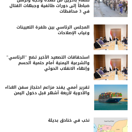
صنعاء بآخرين من صعدة وحجة وترسل
ضباطاً إلى دورات طائفية وجبهات القتال
في 3 محافظات
المجلس الرئاسي بين طفرة التعيينات
وغياب الإصلاحات
استحقاقات التصعيد الأخير تضع "الرئاسي"
والشرعية اليمنية أمام حتمية الحسم
وإنهاء الانقلاب الحوثي
تقرير أممي يفند مزاعم احتجاز سفن الغذاء
والأدوية لأربعة أشهر قبل دخول اليمن
نخب في خنادق بديلة