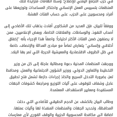
في حزب التجمع اليمني للإصلاح؛ وسط اتهامات متزايدة لتلك
المنظمات بتسييس العمل الإنساني واحتكار المساعدات وتوزيعها على
أفراد ومحسوبين على الحزب، على حساب الفئات الهشة.
ووفقاً للبيان، فإن العديد من الشكاوى أفادت بذهاب تلك الأضاحي إلى
أصحاب النفوذ، والوساطات، والعلاقات الخاصة، وبعض الإعلاميين، ممن
لا يصنفون ضمن الفئات الأكثر احتياجاً؛ واصفاً هذا الإجراء بأنه "إخفاق
أخلاقي وإنساني" يتعارض تماماً مع مبادئ العدالة والإنصاف، خاصة
في ظل الظروف الاقتصادية والمعيشية الحرجة التي تمر بها البلاد.
ووجهت المنظمات المدنية دعوة ومطالبة عاجلة إلى كل من وزير
التخطيط والتعاون الدولي، ووزير الشؤون الاجتماعية والعمل، ومحافظ
تعز، بضرورة التدخل السريع واتخاذ إجراءات حازمة تشمل فتح تحقيق
عاجل وشفاف للوقوف على آليات التوزيع ومراجعة كشوفات الجهات
المستفيدة ومعايير الاستهداف المعتمدة.
وطالب البيان بالكشف عن الحجم الحقيقي للأضاحي التي دخلت
المحافظة، وتحديد الجهات والمنظمات المنفذة لها وآليات عملها،
اضافة الى مكافحة المحسوبية الحزبية والوقف الفوري لأي ممارسات