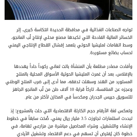
تواجه الصناعات الغذائية في محافظة الحديدة انتكاسة كبرى، إثر
الخسائر المالية الفادحة التي تكبدها مصنع محلي لإنتاج لُب المانجو،
وسط اتهامات لمليشيا الحوثي بتعمد إفشال القطاع الإنتاجي اليمني
لحساب بضائع مستوردة.
وأفادت مصادر مطلعة بأن المنشأة باتت تعاني ركوداً حاداً يهددها
بالإفلاس، بعد أن غمرت المليشيا الحوثية الأسواق المحلية بالمنتج
المستورد من الهند وسهلت تدفقه، مما أدى إلى ضرب المنتج الوطني
وعجزه عن المنافسة، تاركاً قرابة 10 آلاف طن من لُب المانجو الجاهز
للتسويق حبيس الجدران ومكدساً في المخازن لأكثر من عام.
وتعكس لغة الأرقام حجم الكارثة الاقتصادية التي حلت بالمشروع؛ إذ
تبددت استثمارات تجاوزت 3.5 مليار ريال يمني، ضُخت سابقاً في خطوط
الإنشاء والتشغيل، وشراء المحاصيل مباشرة من مزارعي تهامة، في
خطوة كان يُفترض أن تسهم في دعم الاقتصاد وتشغيل الأيادي