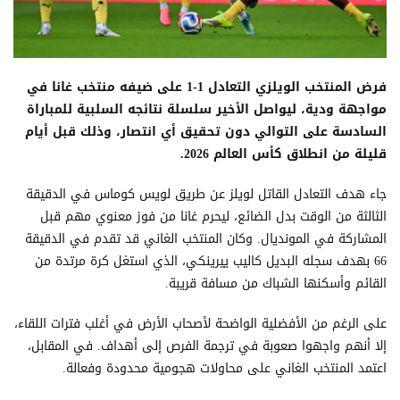
فرض المنتخب الويلزي التعادل 1-1 على ضيفه منتخب غانا في
مواجهة ودية، ليواصل الأخير سلسلة نتائجه السلبية للمباراة
السادسة على التوالي دون تحقيق أي انتصار، وذلك قبل أيام
قليلة من انطلاق كأس العالم 2026.
جاء هدف التعادل القاتل لويلز عن طريق لويس كوماس في الدقيقة
الثالثة من الوقت بدل الضائع، ليحرم غانا من فوز معنوي مهم قبل
المشاركة في المونديال. وكان المنتخب الغاني قد تقدم في الدقيقة
66 بهدف سجله البديل كاليب ييرينكي، الذي استغل كرة مرتدة من
القائم وأسكنها الشباك من مسافة قريبة.
على الرغم من الأفضلية الواضحة لأصحاب الأرض في أغلب فترات اللقاء،
إلا أنهم واجهوا صعوبة في ترجمة الفرص إلى أهداف. في المقابل،
اعتمد المنتخب الغاني على محاولات هجومية محدودة وفعالة.