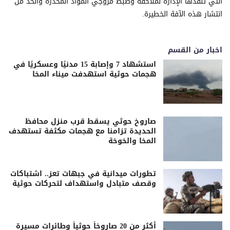
التي تنفذها الإدارة لملاحقة وضبط مروجي المواد المخدرة والحد من
انتشار هذه الآفة الخطيرة.
اخبار من القسم
استشهاد 7 وإصابة 15 مدنيًا وعسكريًا في
هجمات حوثية استهدفت ميناء المخا
صاروخ حوثي يسقط قرب منزل محافظ
الحديدة تزامنا مع هجمات مكثفة تستهدف
المخا والخوخة
تطورات ميدانية في جبهات تعز.. اشتباكات
وقصف متبادل واستهداف لتحركات حوثية
أكثر من 20 صاروخاً حوثياً وطائرات مسيرة