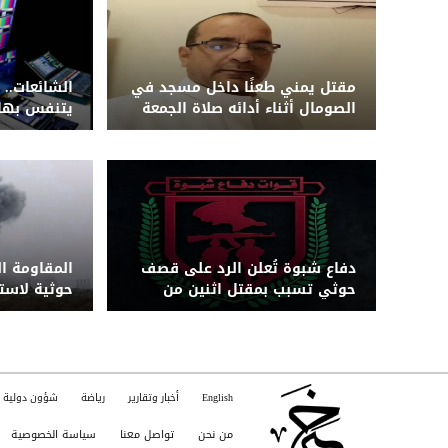
مقتل يمني طعنًا داخل مسجد في
الشائعات.. 
الصومال أثناء أدائه صلاة الجمعة
يتنفس بها 
دفاع شبوة تُعلن الرد على قصف
المقاومة ا
حوثي تسبب بمقتل اثنين من
حوثية لاس
قواتها بجبهة حريب
بزورق مفخخ 
English
أخبار وتقارير
رياضة
شؤون دولية
من نحن
تواصل معنا
سياسة الخصوصية