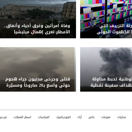
رئة التزييف التي
وفاة امرأتين وغرق أحياء وأنفاق..
الكهنوت الحوثي
الأمطار تعري إهمال ميليشيا
الحوثي لشبكة التصريف بصنعاء
لوطنية تحبط محاولة
قتلى وجرحى مدنيون جراء هجوم
تهداف سفينة نفطية
حوثي واسع بـ20 صاروخاً ومسيّرة
قبالة المخا
على مأرب وشبوة
محليات
منوعات
خاص
آراء
انفوجرافيك
اقتباسات
اسعار العملات
فيديو