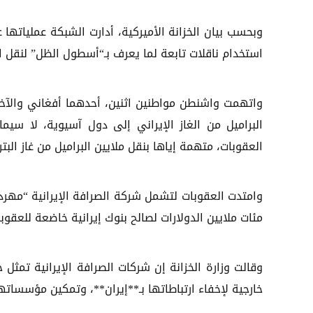
وبحسب بيان الخزانة الأميركية، أدارت الشبكة عملياته
استخدام ناقلات تابعة لما يعرف بـ“أسطول الظل” لنقل ال
واتهمت واشنطن مواطنين اثنين، أحدهما أفغاني والآخر
البراميل من الغاز الإيراني إلى دول آسيوية، لا سيم
العقوبات، متهمة إياها بنقل ملايين البراميل من غاز البت
وامتدت العقوبات لتشمل شركة الصرافة الإيرانية “مهر
مئات ملايين الدولارات لصالح بنوك إيرانية خاضعة للعقوبا
وقالت وزارة الخزانة إن شركات الصرافة الإيرانية تمث
خارجية لإخفاء ارتباطاتها بـ**إيران**، وتمكين مؤسساتها 