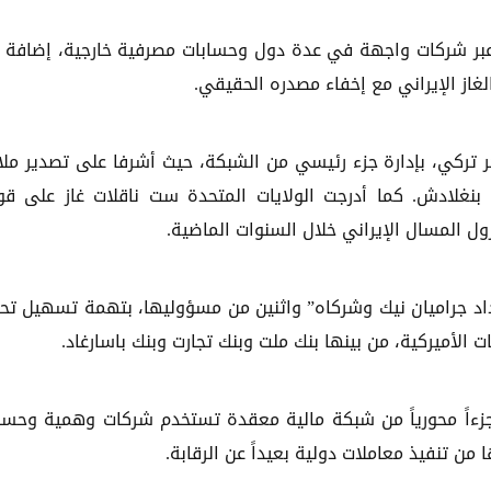
ا عبر شركات واجهة في عدة دول وحسابات مصرفية خارجية، إضافة 
غاز الإيراني مع إخفاء مصدره الحقيقي.
 تركي، بإدارة جزء رئيسي من الشبكة، حيث أشرفا على تصدير ملا
ا بنغلادش. كما أدرجت الولايات المتحدة ست ناقلات غاز على قو
رول المسال الإيراني خلال السنوات الماضية.
داد جراميان نيك وشركاه” واثنين من مسؤوليها، بتهمة تسهيل تح
ت الأميركية، من بينها بنك ملت وبنك تجارت وبنك باسارغاد.
ل جزءاً محورياً من شبكة مالية معقدة تستخدم شركات وهمية وحسا
من تنفيذ معاملات دولية بعيداً عن الرقابة.