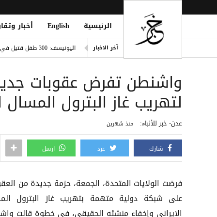
الرئيسية
English
أخبار وتقار
صفقة تاريخية: ديوماندي يتربع ع
اليونيسف: 300 طفل قتيل في غزة خلال 300 يوم من وقف إطلاق النار
آخر الاخبار
ديوماندي يقتحم قائمة أغلى صف
واشنطن تفرض عقوبات جديد
i Mosque During Friday Prayers
Cloudflare تطلق Kitesurf: متصفح خفيف للوكلاء الأذكياء
لتهريب غاز البترول المسال ا
صلاح ضمن الأغنى عالمياً.. ورون
عدن- خبر للأنباء:
منذ شهرين
شارك
غرد
ارسل
فرضت الولايات المتحدة، الجمعة، حزمة جديدة من العقو
على شبكة دولية متهمة بتهريب غاز البترول الم
الإيراني وإخفاء منشئه الحقيقي، في خطوة قالت واش