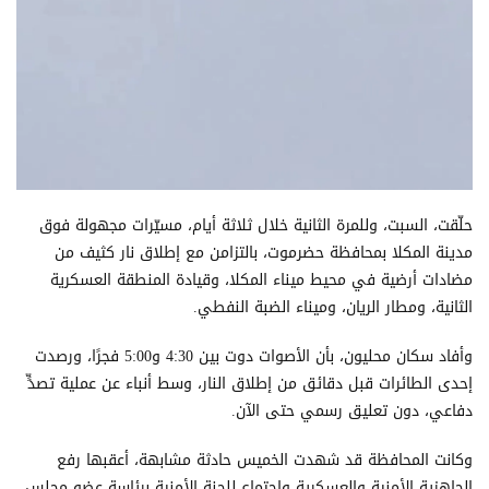
حلّقت، السبت، وللمرة الثانية خلال ثلاثة أيام، مسيّرات مجهولة فوق
مدينة المكلا بمحافظة حضرموت، بالتزامن مع إطلاق نار كثيف من
مضادات أرضية في محيط ميناء المكلا، وقيادة المنطقة العسكرية
الثانية، ومطار الريان، وميناء الضبة النفطي.
وأفاد سكان محليون، بأن الأصوات دوت بين 4:30 و5:00 فجرًا، ورصدت
إحدى الطائرات قبل دقائق من إطلاق النار، وسط أنباء عن عملية تصدٍّ
دفاعي، دون تعليق رسمي حتى الآن.
وكانت المحافظة قد شهدت الخميس حادثة مشابهة، أعقبها رفع
الجاهزية الأمنية والعسكرية واجتماع للجنة الأمنية برئاسة عضو مجلس