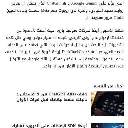
الذي يؤثر على Google Gemini، و ChatGPhish الذي يمكن أن يعرض
روابط تصيد احتيالي، وثغرة في روبوت دعم Meta سمحت بإعادة تعيين
كلمات مرور Instagram.
شهد الأسبوع أيضًا تحركات سوقية بارزة، حيث أعلنت SpaceX عن
خططها لإدراج عام أولي تاريخي بقيمة 75 مليار دولار. وفي ظل هذه
التطورات، زاد البحث عن بدائل لمحركات البحث التي تعتمد على الذكاء
الاصطناعي، حيث شهد DuckDuckGo زيادة كبيرة في التنزيلات. تهدف
هذه التطورات مجتمعة إلى تشكيل مستقبل التكنولوجيا، مع التركيز
على تحسين الإنتاجية وتعزيز الأمان في آن واحد.
اخبار من القسم
وقف ChatGPT Atlas في 9 أغسطس:
دليلك لحفظ بياناتك قبل فوات الأوان
أربعة SDK للإعلانات على أندرويد تشارك