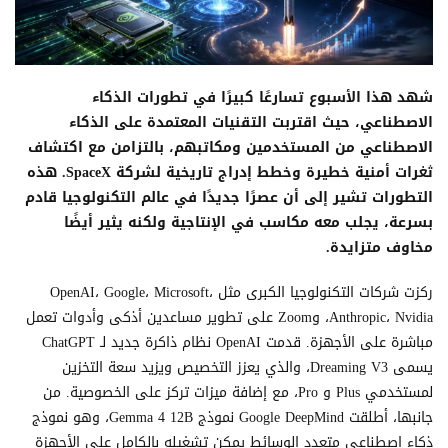
شهد هذا الأسبوع تسارعًا كبيرًا في تطورات الذكاء
الاصطناعي، حيث اقتربت التقنيات المعتمدة على الذكاء
الاصطناعي من المستخدمين ومكاتبهم، بالتزامن مع اكتشاف
ثغرات أمنية خطيرة وخطط إدراج تاريخية لشركة SpaceX. هذه
التطورات تشير إلى أن عصرًا جديدًا في عالم التكنولوجيا قادم
بسرعة، يجلب معه مكاسب في الإنتاجية ولكنه يثير أيضًا
مخاوف متزايدة.
ركزت شركات التكنولوجيا الكبرى مثل OpenAI، Google، Microsoft،
Anthropic، Nvidia، وZoom على تطوير مساعدين أذكى وأدوات تعمل
مباشرة على الأجهزة. قدمت OpenAI نظام ذاكرة جديد لـ ChatGPT
يسمى Dreaming V3، والذي يعزز التخصيص ويزيد سعة التخزين
لمستخدمي Plus و Pro، مع إضافة ميزات تركز على الخصوصية. من
جانبها، أطلقت Google DeepMind نموذج Gemma 4 12B، وهو نموذج
ذكاء اصطناعي متعدد الوسائط يمكن تشغيله بالكامل على الأجهزة