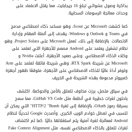
بذاكرة وصول عشوائي تبلغ 16 جيجابايت، مما يقلل الاعتماد على
وحدات معالجة الرسومات السحابية.
كما كشفت Microsoft عن Scout، وهو مساعد ذكاء اصطناعي مدمج
في Teams و Outlook و Windows، يهدف إلى أتمتة المهام وإدارة
الاتصالات. بالإضافة إلى ذلك، تعمل Microsoft على Project Solara، وهو
نظام تشغيل يعتمد على Android مصمم للأجهزة التي تعتمد على
وكلاء الذكاء الاصطناعي. وعلى صعيد الأجهزة، أعلنت Nvidia و
Microsoft عن شريحة RTX Spark، وهي شريحة فائقة تعتمد على Arm
وتوفر أداءً عاليًا للذكاء الاصطناعي على الأجهزة، متوقعًا ظهور أجهزة
كمبيوتر مدعومة بهذه الشريحة في الخريف.
في سياق متصل، برزت مخاوف تتعلق بالأمن والحوكمة. اكتشف
باحثون ثغرات خطيرة في أنظمة مثل GitHub VS Code، مما سمح
بسرقة رموز OAuth، بالإضافة إلى ثغرة HTTP/2 "Bomb" التي يمكن أن
تتسبب في تعطل خوادم الويب الكبرى. وأصدرت Google تحديثًا لنظام
Android لمعالجة ثغرة أمنية يتم استغلالها حاليًا. كما تم اكتشاف
ثغرات تتعلق بالذكاء الاصطناعي نفسه، مثل Fake Context Alignment