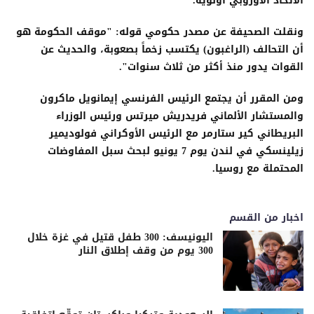
الاتحاد الأوروبي أولوية.
ونقلت الصحيفة عن مصدر حكومي قوله: "موقف الحكومة هو
أن التحالف (الراغبون) يكتسب زخماً بصعوبة، والحديث عن
القوات يدور منذ أكثر من ثلاث سنوات".
ومن المقرر أن يجتمع الرئيس الفرنسي إيمانويل ماكرون
والمستشار الألماني فريدريش ميرتس ورئيس الوزراء
البريطاني كير ستارمر مع الرئيس الأوكراني فولوديمير
زيلينسكي في لندن يوم 7 يونيو لبحث سبل المفاوضات
المحتملة مع روسيا.
اخبار من القسم
اليونيسف: 300 طفل قتيل في غزة خلال
300 يوم من وقف إطلاق النار