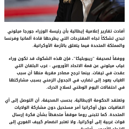
أفادت تقارير إعلامية إيطالية بأن رئيسة الوزراء جورجا ميلوني
تبدي تشككاً تجاه المقترحات التي يطرحها قادة ألمانيا وفرنسا
والمملكة المتحدة فيما يتعلق بالأزمة الأوكرانية.
ووفقاً لصحيفة "ريبوبليكا"، فإن هذه الشكوك قد تكون وراء
غياب ميلوني عن قمة الاتحاد الأوروبي - غرب البلقان التي
عقدت في تيفات. بينما ترجح مصادر مقربة منها أن سبب
الغياب يعود إلى تضارب في الجدول الزمني بسبب مشاركتها
في احتفالات اليوم الوطني لسلاح الدرك.
وتعتقد الحكومة الإيطالية، بحسب الصحيفة، أن التوصل إلى أي
اتفاقيات حول أوكرانيا أمر مستحيل دون مشاركة الولايات
المتحدة. كما تتبنى روما موقفاً متحفظاً بشأن فكرة إرسال
قوات غربية إلى أوكرانيا، ولا تعتبر انضمام كييف الفوري إلى