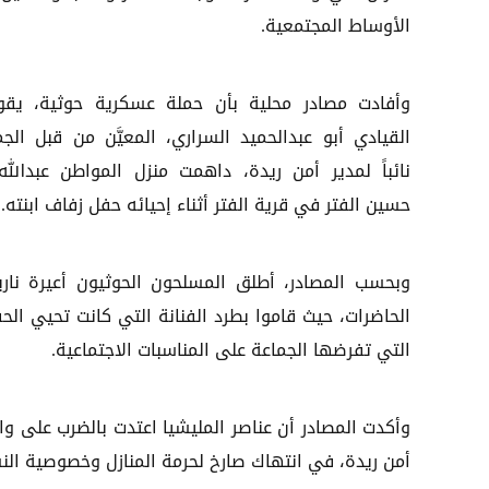
الأوساط المجتمعية.
وأفادت مصادر محلية بأن حملة عسكرية حوثية، يقو
القيادي أبو عبدالحميد السراري، المعيَّن من قبل الجم
نائباً لمدير أمن ريدة، داهمت منزل المواطن عبدالله
حسين الفتر في قرية الفتر أثناء إحيائه حفل زفاف ابنته.
وبحسب المصادر، أطلق المسلحون الحوثيون أعيرة نار
الحاضرات، حيث قاموا بطرد الفنانة التي كانت تحيي الح
التي تفرضها الجماعة على المناسبات الاجتماعية.
وأكدت المصادر أن عناصر المليشيا اعتدت بالضرب على وا
أمن ريدة، في انتهاك صارخ لحرمة المنازل وخصوصية النس