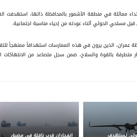
داء مماثلة في منطقة الأشمور بالمحافظة ذاتها، استهدفت الف
ل مسلحي الحوثي أثناء عودته من إحياء مناسبة اجتماعية.
عمران، الذين يرون في هذه الممارسات استهدافاً ممنهجاً للتقا
كار متطرفة بالقوة والسلاح، ضمن سجل متصاعد من الانتهاكات ا
حوثي تستهدف
انفجاران قرب ناقلة في مضيق