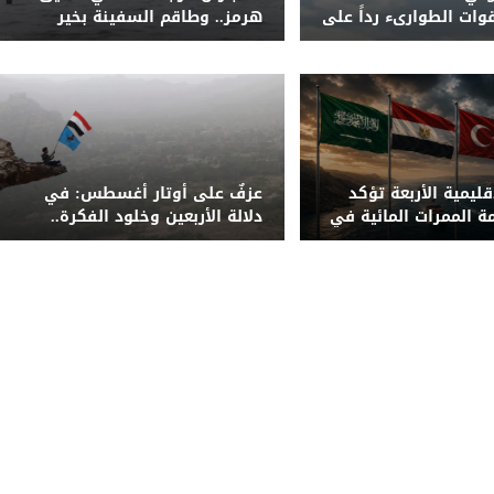
ات الطوارىء رداً على
هرمز.. وطاقم السفينة بخير
ة
قليمية الأربعة تؤكد
عزفٌ على أوتار أغسطس: في
ة الممرات المائية في
دلالة الأربعين وخلود الفكرة..
"المؤتمر" حادي الميثاق ورافعة
الدولة