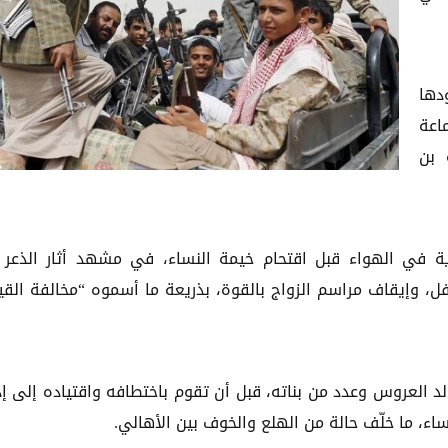
دها
اعة
 بن
ية في الهواء قبل اقتحام خيمة النساء، في مشهد أثار الذعر 
فل، وإيقاف مراسم الزواج بالقوة، بذريعة ما أسموه “مخالفة القي
لد العروس وعدد من بناته، قبل أن تقوم باختطافه واقتياده إلى إد
اء، ما خلّف حالة من الهلع والخوف بين الأهالي.