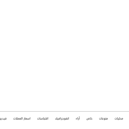
محليات
منوعات
خاص
آراء
انفوجرافيك
اقتباسات
اسعار العملات
فيديو