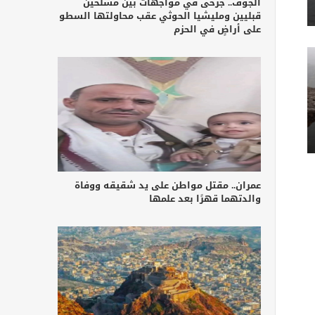
الجوف.. جرحى في مواجهات بين مسلحين
قبليين ومليشيا الحوثي عقب محاولتها السطو
على أراضٍ في الحزم
عمران.. مقتل مواطن على يد شقيقه ووفاة
والدتهما قهرًا بعد علمها