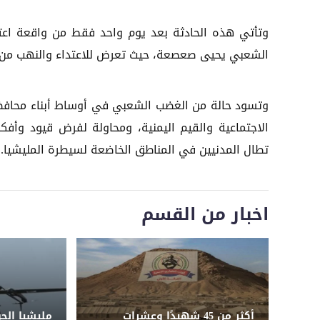
وتأتي هذه الحادثة بعد يوم واحد فقط من واقعة اعت
الشعبي يحيى صعصعة، حيث تعرض للاعتداء والنهب من قب
وتسود حالة من الغضب الشعبي في أوساط أبناء محافظة 
الاجتماعية والقيم اليمنية، ومحاولة لفرض قيود وأف
تطال المدنيين في المناطق الخاضعة لسيطرة المليشيا.
اخبار من القسم
أكثر من 45 شهيدًا وعشرات
مليشيا ال