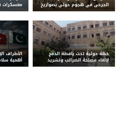
الجرحى في هجوم حوثي بصواريخ
معسكرات قو
باليستية ومسيّرات على معسكر
نجاحات أمني
لقوات الطوارئ شرق مأرب
خطة حوثية تحت يافطة الدمج
الأطراف الإ
لإلغاء مصلحة الضرائب وتشريد
أهمية سلام
أكثر من 7 آلاف موظف
باب المندب