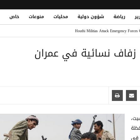
ير
رياضة
شؤون دولية
محليات
منوعات
خاص
Houthi Militias Attack Emergency Forces
ت قوات الطوارىء رداً على نجاحات أمنية
 زفاف نسائية في عمران
ي وكولو مواني في صفقة مزدوجة
بلجيكا: قصة لحظة أسطورية
بت،
فظة
 في