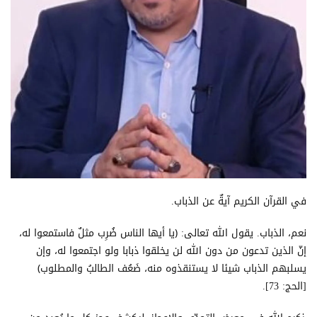
في القرآن الكريم آيةٌ عن الذباب.
نعم، الذباب. يقول الله تعالى: ﴿يا أيها الناس ضُرِب مثلٌ فاستمعوا له،
إنّ الذين تدعون من دون الله لن يخلقوا ذبابا ولو اجتمعوا له، وإن
يسلبهم الذباب شيئا لا يستنقذوه منه، ضَعُف الطالبُ والمطلوب﴾
[الحج: 73].