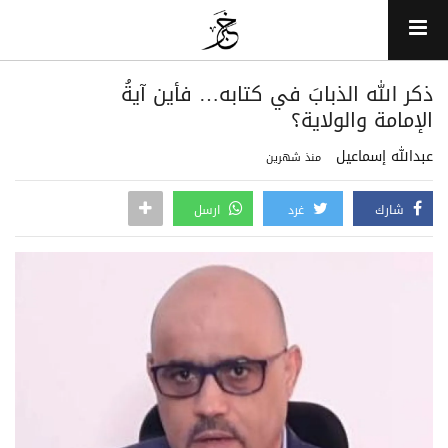
ذكر الله الذبابَ في كتابه… فأين آيةُ
الإمامة والولاية؟
عبدالله إسماعيل
منذ شهرين
شارك
غرد
ارسل