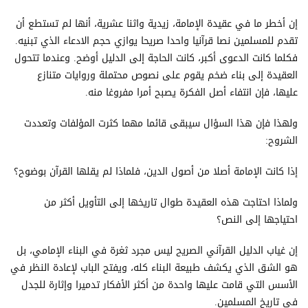
إن أخطر ما في عقيدة الإمامة، زيدية واثنا عشرية، أنها لم تستطع أن
تقدم للمسلمين نصا قرآنيا واحدا صريحا يوازي حجم الادعاء الذي تبنيه.
فكلما كانت الدعوى أكبر، كانت الحاجة إلى الدليل أوضح. وعندما تتحول
العقيدة إلى بناء ضخم يقوم على نصوص محتملة وروايات متنازع
عليها، فإن انتفاء أصل الفكرة يصبح أمرا مفروغا منه.
ولهذا فإن هذا السؤال سيبقى قائما مهما كثرت المؤلفات وتعددت
الشروح:
إذا كانت الإمامة أصلا من أصول الدين، فلماذا لم يقلها القرآن بوضوح؟
ولماذا احتاجت هذه العقيدة طوال تاريخها إلى التأويل أكثر من
احتياجها إلى النص؟
إن غياب الدليل القرآني الصريح ليس مجرد ثغرة في البناء الإمامي، بل
هو الشق الذي يكشف طبيعة البناء كله، ويفتح الباب لإعادة النظر في
الأسس التي قامت عليها واحدة من أكثر الأفكار تدميرا وإثارة للجدل
في تاريخ المسلمين.