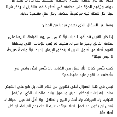
ذكره الله في معرض التحدّي والإعجاز، ليكشف عجز كل ما يُعبد من
دونه، وليُقيم الحجّة على عظمته في أصغر خلقه. فالقرآن لا يذكر شيئا
عبثا؛ كل لفظة فيه موضوعةٌ بحكمة، وكل مثلٍ مقصودٌ لغاية.
وهنا يبرز السؤال الذي يهدم قرونا من الجدل:
إذا كان القرآن قد أفرد للذباب آيةً تُتلى إلى يوم القيامة، تنبيها على
عظمة الخالق وعجز ما سواه، فكيف لم يُفرد للإمامة، التي يجعلها
القوم أصلا من أصول الدين لا يتحقق الإيمان إلا به، آيةً واحدةً صريحةً
لا لبس فيها؟
كيف يتّسع كتابُ الله لمثلٍ في الذباب، ولا يتّسع لنصٍّ واضح في
«أعظم» ما تقوم عليه عقيدتهم؟
ليس في هذا السؤال أدنى تهوينٍ من كلام الله، بل هو على النقيض
تماما: إنه إعلاءٌ لإحكام القرآن وشمول بيانه. فالكتاب الذي لم يُغفل
الذباب، ولا الميراث، ولا أحكام البيع والطلاق، ولا أدقّ تفاصيل الحياة، لا
يُعقل أن يكون قد أغفل أصلا تتوقّف عليه النجاة يوم القيامة، لو كان
أصلا حقًا.