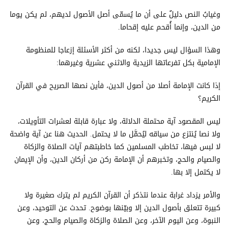
وغيابُ النص دليلٌ على أن ما يُسمّى أصل الأصول لديهم، لم يكن يوما
من الدين، وإنما أُقحم عليه إقحاما.
وهذا السؤال ليس جديدا، لكنه من أكثر الأسئلة إزعاجا للمنظومة
الإمامية بكل تفرعاتها الزيدية والاثني عشرية وغيرهما:
إذا كانت الإمامة أصلا من أصول الدين، فأين نصها الصريح في القرآن
الكريم؟
ليس المقصود آية محتملة الدلالة، ولا عبارة قابلة لعشرات التأويلات،
ولا نصا يُنتزع من سياقه ليُحمَّل ما لا يحتمل. الحديث هنا عن آية واضحة
لا لبس فيها، تخاطب المسلمين كما خاطبتهم آيات الصلاة والزكاة
والصيام والحج، وتخبرهم أن الإمامة ركن من أركان الدين، وأن الإيمان
لا يكتمل إلا بها.
والأمر يزداد غرابة عندما نتذكر أن القرآن الكريم لم يترك صغيرة ولا
كبيرة تتعلق بأصول الدين إلا وبيّنها بوضوح. تحدث عن التوحيد، وعن
النبوة، وعن اليوم الآخر، وعن الصلاة والزكاة والصيام والحج، وعن