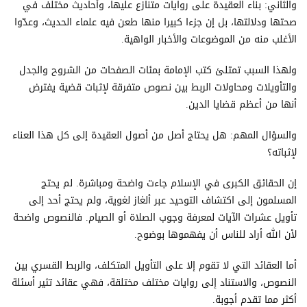
والثاني: بناء العقيدة على روايات متنازع عليها، وأحاديث مختلف في
صحتها ودلالتها، بل إن جزءا كبيرا منها طعن فيه علماء الحديث، وعدّوا
الأغلب منه من الموضوعات والأخبار الواهية.
ولهذا السبب تمتلئ كتب الإمامة بمئات الصفحات من الشروح والجدل
والتأويلات ومحاولات الربط بين نصوص متفرقة لإثبات قضية يفترض
أنها من أعظم قضايا الدين.
والسؤال المهم: هل يحتاج أصل من أصول العقيدة إلى كل هذا العناء
لإثباته؟
إن الحقائق الكبرى في الإسلام جاءت واضحة ومباشرة. لم يحتج
المسلمون إلى اكتشاف التوحيد عبر ألغاز لغوية، ولم يحتج أحد إلى
تأويل عشرات الآيات لمعرفة وجوب الصلاة أو الصيام. فالنصوص واضحة
لأن الله أراد للناس أن يفهموها بوضوح.
أما العقائد التي لا تقوم إلا على التأويل المتكلف، والربط القسري بين
النصوص، والاستناد إلى روايات مختلف مختلقة، فهي عقائد تثير أسئلة
أكثر مما تقدم أجوبة.