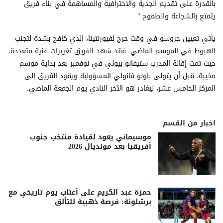
بالقدرة على تقديم الجدية والاحترافية والمساهمة في بناء فريق
يتمتع بالشجاعة والطموح."
يأتي تعيين جروسو في وقت حرج لفيورنتينا، الذي كافح بشدة لتجنب
الهبوط في الموسم الماضي. فقد شهد الفريق تغييرات فنية متعددة،
حيث تمت إقالة المدرب ستيفانو بيولي في نوفمبر بعد بداية موسم
مخيبة، قبل أن يتولى باولو فانولي المسؤولية ويقود الفريق إلى
المركز الخامس عشر، ليغادر هو الآخر النادي يوم الجمعة الماضي.
اخبار من القسم
موسيماني يعود لقيادة منتخب جنوب
أفريقيا بعد مونديال 2026
حمزة عبد الكريم على أعتاب يوم تاريخي مع
برشلونة: فرصة ذهبية للتألق