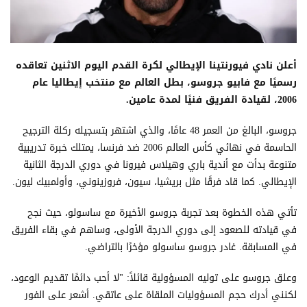
أعلن نادي فيورنتينا الإيطالي لكرة القدم اليوم الاثنين تعاقده
رسميًا مع فابيو جروسو، بطل العالم مع منتخب إيطاليا عام
2006، لقيادة الفريق فنيًا لمدة عامين.
جروسو، البالغ من العمر 48 عامًا، والذي اشتهر بتسجيله ركلة الترجيح
الحاسمة في نهائي كأس العالم 2006 ضد فرنسا، يمتلك خبرة تدريبية
متنوعة بدأت مع أندية باري وهيلاس فيرونا في دوري الدرجة الثانية
الإيطالي. كما قاد فرقًا مثل بريشيا، سيون، فروزينوني، وأولمبيك ليون.
تأتي هذه الخطوة بعد تجربة جروسو الأخيرة مع ساسولو، حيث نجح
في قيادته للصعود إلى دوري الدرجة الأولى، وساهم في بقاء الفريق
في المسابقة. غادر جروسو ساسولو مؤخرًا بالتراضي.
وعلق جروسو على توليه المسؤولية قائلاً: "لا أحب دائمًا تقديم الوعود،
لكنني أدرك حجم المسؤوليات الملقاة على عاتقي. أشعر على الفور