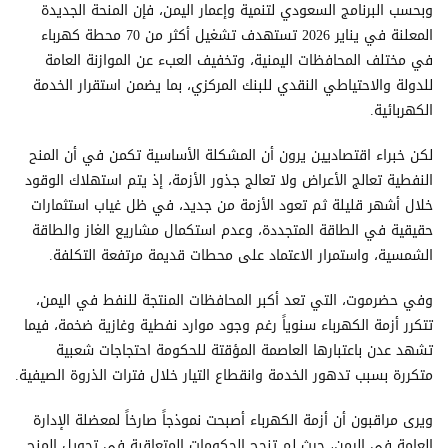
وبحسب البرنامج السعودي لتنمية وإعمار اليمن، فإن المنحة الجديدة
المعلنة في يناير 2026 تستهدف تشغيل أكثر من 70 محطة كهرباء
في مختلف المحافظات اليمنية، وتخفيف العبء عن الموازنة العامة
للدولة والاحتياطي النقدي للبنك المركزي، بما يضمن استقرار الخدمة
الكهربائية.
لكن خبراء اقتصاديين يرون أن المشكلة الأساسية تكمن في أن المنح
النفطية تعالج الأعراض ولا تعالج جذور الأزمة، إذ يتم استهلاك الوقود
خلال أشهر قليلة ثم تعود الأزمة من جديد، في ظل غياب استثمارات
حقيقية في الطاقة المتجددة، وعدم استكمال مشاريع الغاز والطاقة
الشمسية، واستمرار الاعتماد على محطات قديمة مرتفعة التكلفة.
وفي حضرموت، التي تعد أكبر المحافظات المنتجة للنفط في اليمن،
تتكرر أزمة الكهرباء سنوياً رغم وجود موارد نفطية وغازية ضخمة، فيما
تشهد عدن باعتبارها العاصمة المؤقتة للحكومة احتجاجات شعبية
متكررة بسبب تدهور الخدمة وانقطاع التيار خلال فترات الذروة الصيفية.
ويرى مراقبون أن أزمة الكهرباء أصبحت نموذجاً صارخاً لمعضلة الإدارة
العامة في اليمن، حيث لم تنجح الحكومات المتعاقبة في تحويل المنح