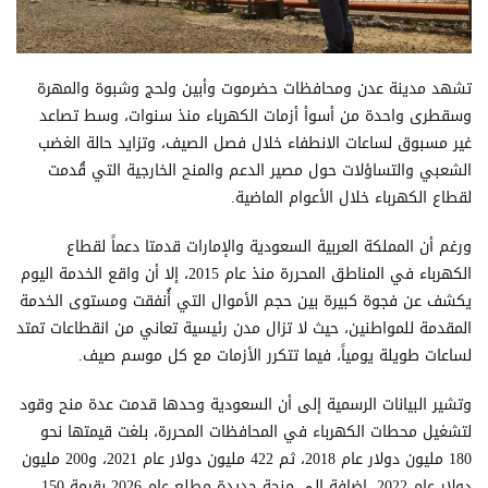
تشهد مدينة عدن ومحافظات حضرموت وأبين ولحج وشبوة والمهرة
وسقطرى واحدة من أسوأ أزمات الكهرباء منذ سنوات، وسط تصاعد
غير مسبوق لساعات الانطفاء خلال فصل الصيف، وتزايد حالة الغضب
الشعبي والتساؤلات حول مصير الدعم والمنح الخارجية التي قُدمت
لقطاع الكهرباء خلال الأعوام الماضية.
ورغم أن المملكة العربية السعودية والإمارات قدمتا دعماً لقطاع
الكهرباء في المناطق المحررة منذ عام 2015، إلا أن واقع الخدمة اليوم
يكشف عن فجوة كبيرة بين حجم الأموال التي أُنفقت ومستوى الخدمة
المقدمة للمواطنين، حيث لا تزال مدن رئيسية تعاني من انقطاعات تمتد
لساعات طويلة يومياً، فيما تتكرر الأزمات مع كل موسم صيف.
وتشير البيانات الرسمية إلى أن السعودية وحدها قدمت عدة منح وقود
لتشغيل محطات الكهرباء في المحافظات المحررة، بلغت قيمتها نحو
180 مليون دولار عام 2018، ثم 422 مليون دولار عام 2021، و200 مليون
دولار عام 2022، إضافة إلى منحة جديدة مطلع عام 2026 بقيمة 150