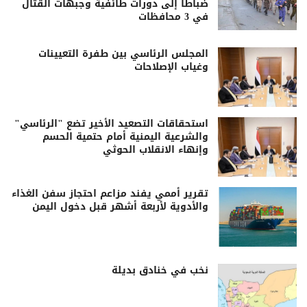
ضباطاً إلى دورات طائفية وجبهات القتال
في 3 محافظات
المجلس الرئاسي بين طفرة التعيينات
وغياب الإصلاحات
استحقاقات التصعيد الأخير تضع "الرئاسي"
والشرعية اليمنية أمام حتمية الحسم
وإنهاء الانقلاب الحوثي
تقرير أممي يفند مزاعم احتجاز سفن الغذاء
والأدوية لأربعة أشهر قبل دخول اليمن
نخب في خنادق بديلة