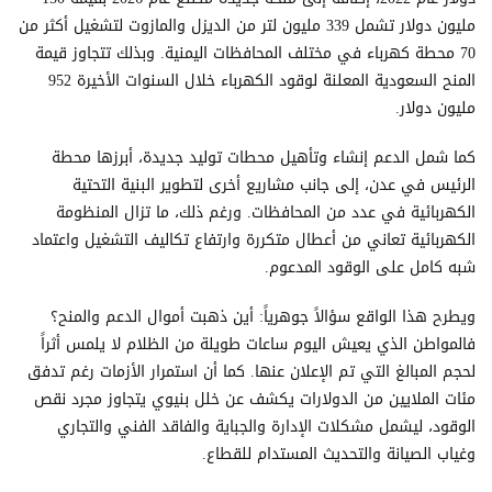
مليون دولار تشمل 339 مليون لتر من الديزل والمازوت لتشغيل أكثر من
70 محطة كهرباء في مختلف المحافظات اليمنية. وبذلك تتجاوز قيمة
المنح السعودية المعلنة لوقود الكهرباء خلال السنوات الأخيرة 952
مليون دولار.
كما شمل الدعم إنشاء وتأهيل محطات توليد جديدة، أبرزها محطة
الرئيس في عدن، إلى جانب مشاريع أخرى لتطوير البنية التحتية
الكهربائية في عدد من المحافظات. ورغم ذلك، ما تزال المنظومة
الكهربائية تعاني من أعطال متكررة وارتفاع تكاليف التشغيل واعتماد
شبه كامل على الوقود المدعوم.
ويطرح هذا الواقع سؤالاً جوهرياً: أين ذهبت أموال الدعم والمنح؟
فالمواطن الذي يعيش اليوم ساعات طويلة من الظلام لا يلمس أثراً
لحجم المبالغ التي تم الإعلان عنها. كما أن استمرار الأزمات رغم تدفق
مئات الملايين من الدولارات يكشف عن خلل بنيوي يتجاوز مجرد نقص
الوقود، ليشمل مشكلات الإدارة والجباية والفاقد الفني والتجاري
وغياب الصيانة والتحديث المستدام للقطاع.