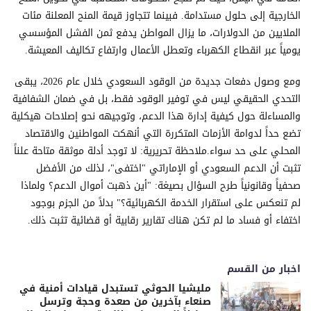
الخارجية إلى حلول مستدامة. فبينما تتجاوز قيمة المنح المعلنة مئات
الملايين من الدولارات، ما يزال المواطن يدفع ثمن الفشل المؤسسي
يومياً عبر انقطاع الكهرباء وتعطل الأعمال وارتفاع تكاليف المعيشة.
ومع وصول دفعات جديدة من الوقود السعودي خلال عام 2026، يبقى
التحدي الحقيقي ليس في توفير الوقود فقط، بل في ضمان الشفافية
والمساءلة حول كيفية إدارة هذا الدعم، وتوجيهه نحو إصلاحات هيكلية
تضع حداً لدوامة الأزمات المتكررة التي أنهكت المواطنين والاقتصاد
المحلي على حد سواء.ملاحظة تحريرية: لا توجد أدلة موثقة متاحة علناً
تثبت أن الدعم السعودي أو الإماراتي "اختفى"، لذلك من الأفضل
صحفياً وقانونياً طرح السؤال بصيغة: "أين ذهبت أموال الدعم؟ ولماذا
لم تنعكس على استقرار الخدمة الكهربائية؟" بدلاً من الجزم بوجود
اختفاء أو فساد ما لم تكن هناك تقارير رقابية أو قضائية تثبت ذلك.
اخبار من القسم
مليشيا الحوثي تستبدل قيادات أمنية في
صنعاء بآخرين من صعدة وحجة وترسل