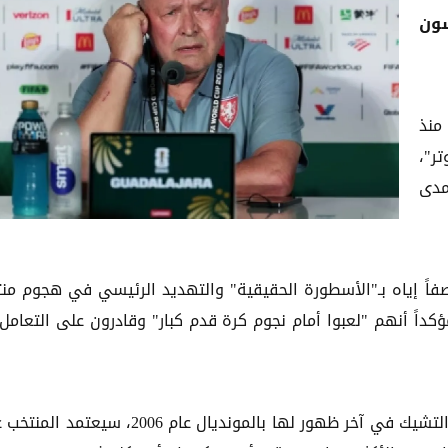
سون
منذ
ر"،
مدى
صفاً إياه بـ"الأسطورة الحقيقية" والتهديد الرئيسي في هجوم من
ؤكداً أنهم "لعبوا أمام نجوم كرة قدم كبار" وقادرون على التعامل
نظراً لافتقار الفريق الحالي للأسماء اللامعة التي قادت التشيك في آخر ظهور لها بالمونديال عام 2006،