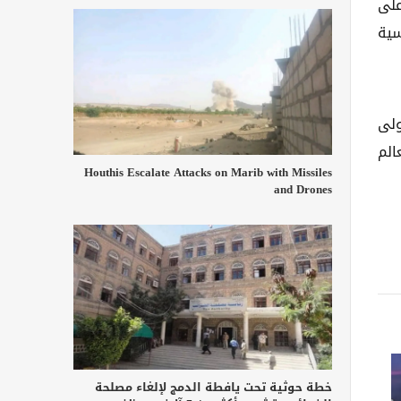
على
سية
ولى
الم
Houthis Escalate Attacks on Marib with Missiles
and Drones
خطة حوثية تحت يافطة الدمج لإلغاء مصلحة