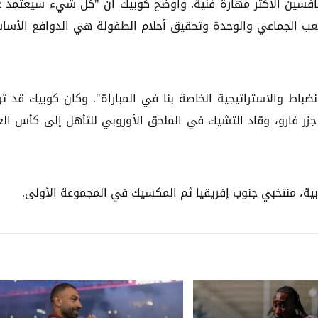
نافسين الأكثر مهارة فنية. وأوضح كوبيك أن "كل شيء سيعتمد 
للعب الجماعي والوحدة وتحقيق أحلام الطفولة هي الدوافع الأسا
نضباط والاستراتيجية الخاصة بنا في المباراة". وكان كوبيك قد ت
زر فارو، وقاد التشيك في الملحق الأوروبي للتأهل إلى كأس الع
وبية، منتخبي جنوب إفريقيا ثم المكسيك في المجموعة الأولى.