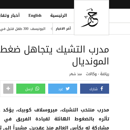
الرئيسية
English
أخبار وتقار
صفقة تاريخية: ديوماندي يتربع ع
اليونيسف: 300 طفل قتيل في غزة خلال 300 يوم من وقف إطلاق النار
آخر الاخبار
ديوماندي يقتحم قائمة أغلى صف
i Mosque During Friday Prayers
Cloudflare تطلق Kitesurf: متصفح خفيف للوكلاء الأذكياء
المونديال
صلاح ضمن الأغنى عالمياً.. ورون
رياضة - وكالات
منذ شهر
شارك
غرد
ارسل
مدرب منتخب التشيك، ميروسلاف كوبيك، يؤكد 
تأثره بالضغوط الهائلة لقيادة الفريق في 
مشاركة له بكأس العالم منذ عقدين، مشيراً إلى ث