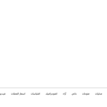
محليات
منوعات
خاص
آراء
انفوجرافيك
اقتباسات
اسعار العملات
فيديو