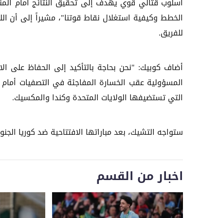
أسلوب قتالي قوي يهدف إلى تحقيق النتائج أمام الم
الخطط وكيفية استغلال نقاط قوتنا"، مشيراً إلى أن ا
للفريق.
أضاف كوبيك: "نحن بحاجة بالتأكيد إلى الحفاظ على الا
المسؤولية عقب الخسارة المفاجئة في التصفيات أمام ج
التي تستضيفها الولايات المتحدة وكندا والمكسيك.
ستواجه التشيك، بعد مباراتها الافتتاحية ضد كوريا الجن
اخبار من القسم