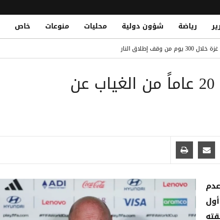
ير
رياضة
شؤون دولية
محليات
منوعات
خاص
لى عرش أغلى اللاعبين الأفارقة بانتقاله لريال مدريد
قات الشباب في التاريخ.. تعرف على القائمة الكاملة
مدرب التشيك يتجاهل ضغط 20 عاماً من الغياب عن
Yemeni National Fatally Stabbed in Somal
الدو يتصدر القائمة بفارق كبير
عدم
أول
قته