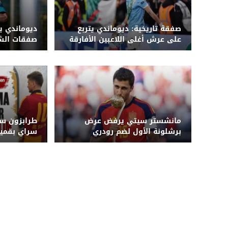
صفقة تاريخية: ديوماندي يتربع
ديوماندي ي
على عرش أغلى اللاعبين الأفارقة
صفقات الشب
بانتقاله لريال مدريد
على القائمة
مانشستر سيتي يرفض عرض
طرابزون سب
برشلونة الأول لضم رودري
سراي بقميص