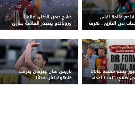
قتحم قائمة أغلى
صلاح ضمن الأغنى عالمياً..
اب في التاريخ.. تعرف
ورونالدو يتصدر القائمة بفارق
 الكاملة
كبير
ور يدعم مشجع جالاتا
باريس سان جيرمان يترقب
 صلاح: "لسنا أعداء"
فلاهوفيتش مجانًا