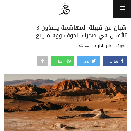
شبان من قبيلة المهاشمة ينقذون 3
تائهين في صحراء الجوف ووفاة رابع
الجوف - خبر للأنباء:
منذ شهر
شارك
غرد
ارسل