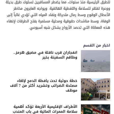
للطرق الرئيسية منذ سنوات، مما يضطر المسافرين لسلوك طرق بديلة
ووعرة تفتقر للسلامة والتغطية الهاتفية. ويواجه العابرون مخاطر
الأعطال الوقوع وسط رمال متحركة ونفاد المياه التي تؤدي غالباً إلى
الوفاة، وسط مناشدات حقوقية ومحلية مستمرة بفتح الطرقات لإنهاء
هذه المعاناة التي تحصد الأرواح بشكل شبه أسبوعي.
اخبار من القسم
انفجاران قرب ناقلة في مضيق هرمز..
وطاقم السفينة بخير
خطة حوثية تحت يافطة الدمج لإلغاء
مصلحة الضرائب وتشريد أكثر من 7 آلاف
موظف
الأطراف الإقليمية الأربعة تؤكد أهمية
سلامة الممرات المائية في باب المندب