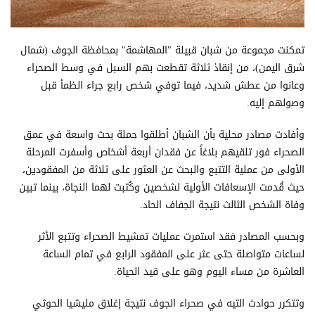
تمكنت مجموعة من شبان قبيلة "المهاشمة" بمحافظة الجوف (شمال
شرق اليمن)، من إنقاذ ثلاثة تقطعت بهم السبل في وسط الصحراء
وعانوا من عطش شديد، فيما توفي شخص رابع جراء الظمأ قبل
وصولهم إليه.
وأفادت مصادر محلية بأن الشبان أطلقوا حملة بحث واسعة في عمق
الصحراء فور تلقيهم بلاغاً عن فقدان أربعة أشخاص وأسفرت المرحلة
الأولى من عملية التتبع والبحث عن العثور على ثلاثة من المفقودين،
حيث قُدمت الإسعافات الأولية لشخصين وكُتبت لهما النجاة، بينما تبين
وفاة الشخص الثالث نتيجة الجفاف الحاد.
وبحسب المصادر فقد استمرت عمليات تمشيط الصحراء وتتبع الأثر
لساعات متواصلة حتى عثر على المفقود الرابع في تمام الساعة
العاشرة من مساء اليوم وهو على قيد الحياة.
وتتكرر حوادث التيه في صحراء الجوف نتيجة إغلاق مليشيا الحوثي