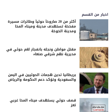
اخبار من القسم
أكثر من 20 صاروخاً حوثياً وطائرات مسيرة
مفخخة تستهدف مدينة وميناء المخا
ومدينة الخوخة
مقتل مواطن ونجله بانفجار لغم حوثي في
مديرية نهم شرقي صنعاء
بريطانيا تدين هجمات الحوثيين في اليمن
والسعودية وتؤكد دعم الحكومة والرياض
قصف حوثي يستهدف ميناء المخا غربي
تعز