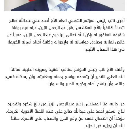
أجرى نائب رئيس المؤتمر الشعبي العام الأخ أحمد علي عبدالله صالح
اتصالاً هاتفياً بالأخ المهندس زهير عبدالرحمن الزين، عزاه فيه بوفاة
شقيقه المغفور له بإذن الله تعالى إبراهيم عبدالرحمن الزين، معبراً عن
خالص تعازيه وصادق مواساته له ولإخوانه وكافة أفراد أسرته الكريمة
في هذا المصاب الأليم.
وأشاد الأخ نائب رئيس المؤتمر بمناقب الفقيد وسيرته الطيبة، سائلاً
الله العلي القدير أن يتغمده بواسع رحمته ومغفرته، وأن يسكنه فسيح
جناته، وأن يلهم أهله وذويه الصبر والسلوان.
من جانبه، عبّر المهندس زهير عبدالرحمن الزين عن بالغ شكره وتقديره
للأخ السفير أحمد علي عبدالله صالح على هذه اللفتة الأخوية الكريمة،
مؤكداً أن الاتصال خفف من وقع الحزن والمصاب على الأسرة، سائلاً
الله أن يجزيه خير الجزاء.