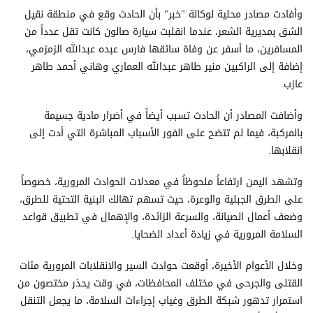
وأفادت مصادر محلية لوكالة "خبر" بأن الحادث وقع في منطقة نقيل
الشق بمديرية الشعر، عندما انقلبت سيارة صالون كانت تقل عدداً من
المسافرين، ما أسفر عن وفاة سائقها فارس عبده عبدالله الزمزمي،
إضافة إلى الراكبين منير طاهر عبدالله العماري وهاني أحمد طاهر
عازب.
وأضافت المصادر أن الحادث تسبب أيضاً في أضرار مادية جسيمة
بالمركبة، فيما لم تتضح على الفور الأسباب المباشرة التي أدت إلى
انقلابها.
وتشهد اليمن ارتفاعاً ملحوظاً في معدلات الحوادث المرورية، خصوصاً
على الطرق الجبلية والوعرة، حيث تسهم تهالك البنية التحتية للطرق،
وضعف أعمال الصيانة، والسرعة الزائدة، والإهمال في تطبيق قواعد
السلامة المرورية في زيادة أعداد الضحايا.
وخلال الأعوام الأخيرة، أوقعت حوادث السير والانقلابات المرورية مئات
القتلى والجرحى في مختلف المحافظات، في وقت يحذر مختصون من
استمرار تدهور شبكة الطرق وغياب إجراءات السلامة، ما يجعل التنقل