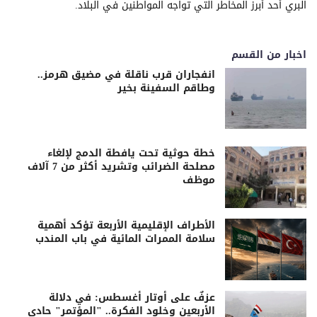
البري أحد أبرز المخاطر التي تواجه المواطنين في البلاد.
اخبار من القسم
انفجاران قرب ناقلة في مضيق هرمز..
وطاقم السفينة بخير
خطة حوثية تحت يافطة الدمج لإلغاء
مصلحة الضرائب وتشريد أكثر من 7 آلاف
موظف
الأطراف الإقليمية الأربعة تؤكد أهمية
سلامة الممرات المائية في باب المندب
عزفٌ على أوتار أغسطس: في دلالة
الأربعين وخلود الفكرة.. "المؤتمر" حادي