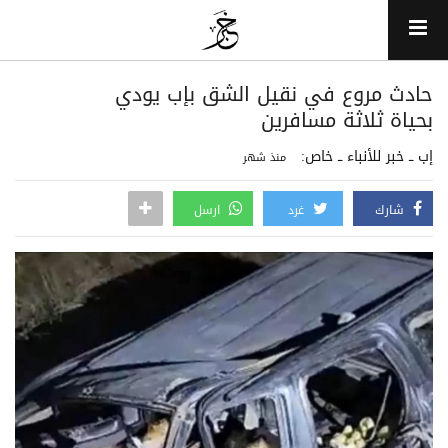
حادث مروع في نقيل الشق بإب يودي
بحياة ثلاثة مسافرين
إب ــ خبر للأنباء ــ خاص:
منذ شهر
شارك
غرد
ارسل