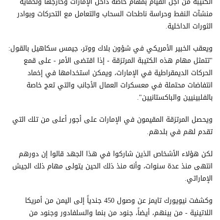
الكتيبة من أجل القيام بمهام خاصة داخل الإمارات وخارجها ولحماية
منشآت النفط وحراسة ناطحات السحاب والتعامل مع التحركات وبوادر
الثورات الداخلية.
ويعقب الخبير الأمريكي في شؤون بلاك ووتر، جيمس سكاهيل بالقول:
"تتمثل مهام هذه الكتيبة المرتزقة - إذا اقتضى الأمر - على قمع
الحركات الديمقراطية في الإمارات، ويمكن استخدامها في إخماد
انتفاضات محتملة في معسكرات العمال الأجانب والتي تعج خاصة
بالفلبينيين والباكستانيين".
ويحصل المرتزقة المقيمون في الإمارات على أجور أعلى من تلك التي
تقدم لهم في بلدهم.
لكن هؤلاء الأشخاص الذين شاركوا في هذا الجهد قالوا إن دورهم
انتهى منذ عدة سنوات، وأنه منذ ذلك الحين يتولى مهام ذلك الجيش
الإماراتي.
وكشفت نيويورك تايمز عن وصول 450 جندياً إلى اليمن من أمريكا
اللاتينية - من بينهم، أيضاً، جنود من بنما والسلفادور وجنود من