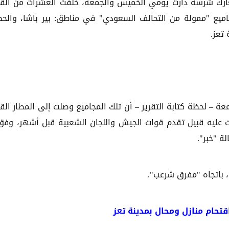
معارك شرسة دارت يومي الخميس والجمعة، خلفت العشرات من الق
يع "ممولة من التحالف السعودي" في مناطق: بير باشا، والح
 تعز.
ية في المنطقة، الساعة 11 مساء الجمعة – لحظة كتابة التقرير – أن تلك المجاميع وصلت إلى المطار ا
إلى ما كانت عليه قبيل تقدم قوات الجيش واللجان الشعبية قبل أشهر، وفق
 "خبر".
باتجاه "مفرق شرعب".
حام منازل ومحال بمدينة تعز