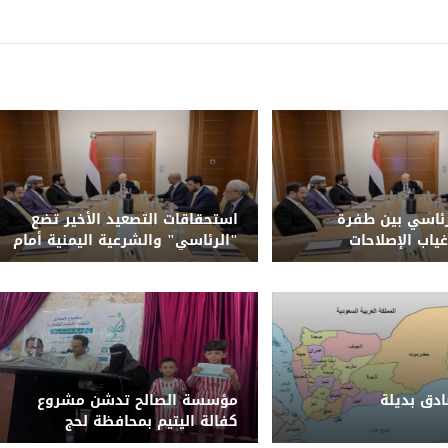
ئاسي بين طفرة
استحقاقات التصعيد الأخير تضع
غياب الإصلاحات
"الرئاسي" والشرعية اليمنية أمام
حتمية الحسم وإنهاء الانقلاب
الحوثي
دق بديلة
مؤسسة الصالح تدشن مشروع
كفالة اليتيم بمحافظة لحج