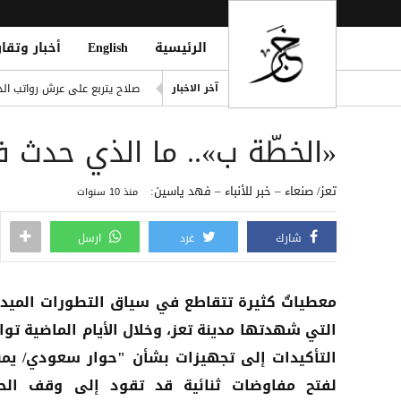
الرئيسية
English
أخبار وتقار
ling of Homes South of Hodeidah
صلاح يتربع على عرش رواتب الد
آخر الاخبار
إصابة مدنيين اثنين جراء قصف
«الخطّة ب».. ما الذي حدث 
ديوماندي يكتب التاريخ: أغلى ص
d Houthi Attack on Marib Camp
تعز/ صنعاء – خبر للأنباء – فهد ياسين:
منذ 10 سنوات
انفراد| مصادر تكشف مشاركة ع
شارك
غرد
ارسل
معطياتٌ كثيرة تتقاطع في سياق التطورات الميدا
التي شهدتها مدينة تعز، وخلال الأيام الماضية توا
التأكيدات إلى تجهيزات بشأن "حوار سعودي/ يم
لفتح مفاوضات ثنائية قد تقود إلى وقف الح