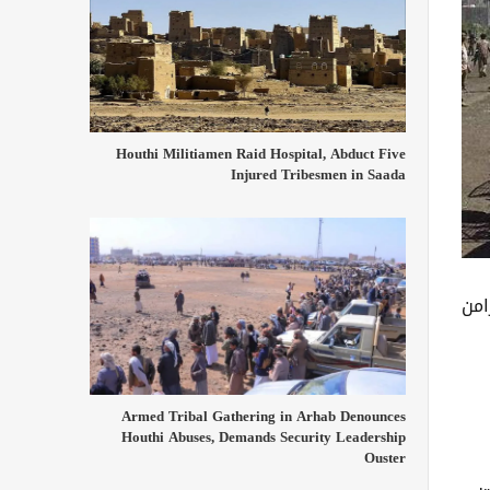
Houthi Militiamen Raid Hospital, Abduct Five
Injured Tribesmen in Saada
امن
Armed Tribal Gathering in Arhab Denounces
Houthi Abuses, Demands Security Leadership
Ouster