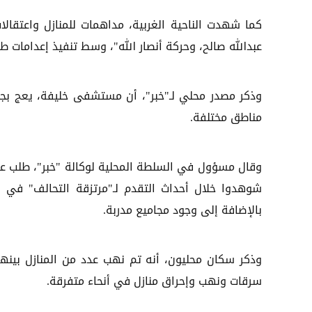
كما شهدت الناحية الغربية، مداهمات للمنازل واعتقال
عبدالله صالح، وحركة أنصار الله"، وسط تنفيذ إعدامات ط
وذكر مصدر محلي لـ"خبر"، أن مستشفى خليفة، يعج بجث
مناطق مختلفة.
وقال مسؤول في السلطة المحلية لوكالة "خبر"، طلب عد
شوهدوا خلال أحداث التقدم لـ"مرتزقة التحالف" في النا
بالإضافة إلى وجود مجاميع مدربة.
وذكر سكان محليون، أنه تم نهب عدد من المنازل بينها 
سرقات ونهب وإحراق منازل في أنحاء متفرقة.