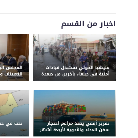
اخبار من القسم
مليشيا الحوثي تستبدل قيادات
المجلس الر
أمنية في صنعاء بآخرين من صعدة
التعيينات و
وحجة وترسل ضباطاً إلى دورات
طائفية وجبهات القتال في 3
محافظات
تقرير أممي يفند مزاعم احتجاز
نخب في خنا
سفن الغذاء والأدوية لأربعة أشهر
قبل دخول اليمن