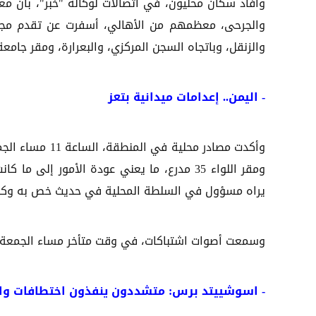
وأفاد سكان محليون، في اتصالات لوكالة "خبر"، بأن 
والجرحى، معظمهم من الأهالي، أسفرت عن تقدم مجام
والزنقل، وباتجاه السجن المركزي، والبعرارة، ومقر جامعة
-
اليمن.. إعدامات ميدانية بتعز
وأكدت مصادر محل
ومقر اللواء 35 مدرع، ما يعني عودة الأمور 
يراه مسؤول في السلطة المحلية في حديث خص به وكالة
وسمعت أصوات اشتباكات، في وقت متأخر مساء الجمعة، 
-
اسوشييتد برس: متشددون ينفذون اختطافات واقت