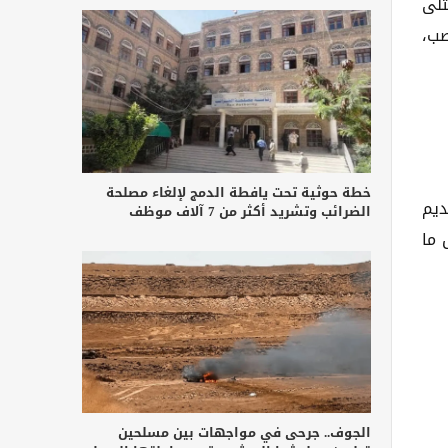
تلى
صب،
خطة حوثية تحت يافطة الدمج لإلغاء مصلحة
لقديم
الضرائب وتشريد أكثر من 7 آلاف موظف
 ما
الجوف.. جرحى في مواجهات بين مسلحين