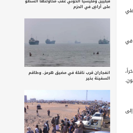
قبليين ومليشيا الحوثي عقب محاولتها السطو
على أراضٍ في الحزم
علي
 في
اً،
انفجاران قرب ناقلة في مضيق هرمز.. وطاقم
السفينة بخير
ون.
إلى