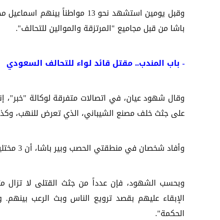
وقبل يومين استشهد نحو 13 مواط
باشا من قبل مجاميع "المرتزقة والموالين للتحالف".
-
باب المندب.. مقتل قائد لواء للتحالف السعودي
على جثث خلف مصنع الشيباني، الذي تعرض للنهب، وكذا
وأفاد شخصان في منطقتي الحصب وبير باشا، أن 3 مختلين عقلياً قتلوا خلال أحداث الجمعة.
وبحسب الشهود، فإن عدداً من جثث القتلى لا تزال م
الإبقاء عليهم بقصد ترويع الناس وبث الرعب بينهم. و
الحكمة".