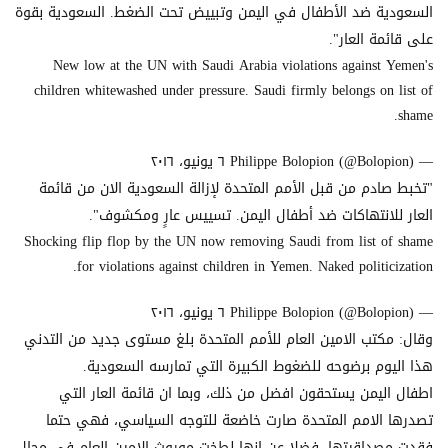
السعودية ضد الأطفال في اليمن وتبييض تحت الضغط. السعودية بقوة
على قائمة العار".
New low at the UN with Saudi Arabia violations against Yemen's
children whitewashed under pressure. Saudi firmly belongs on list of
shame.
— Philippe Bolopion (@Bolopion)
٦ يونيو، ٢٠١٦
"تخبط صادم من قبل الأمم المتحدة لإزالة السعودية الان من قائمة
العار للانتهاكات ضد أطفال اليمن. تسييس عارٍ ومكشوف".
Shocking flip flop by the UN now removing Saudi from list of shame
for violations against children in Yemen. Naked politicization.
— Philippe Bolopion (@Bolopion)
٦ يونيو، ٢٠١٦
وقال: مكتب الامين العام للأمم المتحدة بلغ مستوى جديد من التدني
هذا اليوم برضوحه للضغوط الكبيرة التي تمارسه السعودية.
اطفال اليمن يستحقون افضل من ذلك، وبما ان قائمة العار التي
تصدرها الامم المتحدة صارت خاضعة للتوجه السياسي، فهي حتما
فقدت مصداقيتها، فضلا عن انها لطخت موروث الامين العام في مجال