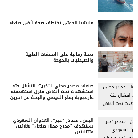
مليشيا الحوثي تختطف صحفياً في صنعاء
حملة رقابية على المنشآت الطبية
والصيدليات بالخوخة
صنعاء: مصدر محلي لـ"خبر": انتشال جثة
استشهدت تحت أنقاض منزل استهدفته
غارةجوية بقاع القيضي والبحث عن آخرين
اليمن.. مصادر "خبر": العدوان السعودي
يستهدف "مدرج مطار صنعاء" بغارتين
متتاليتين