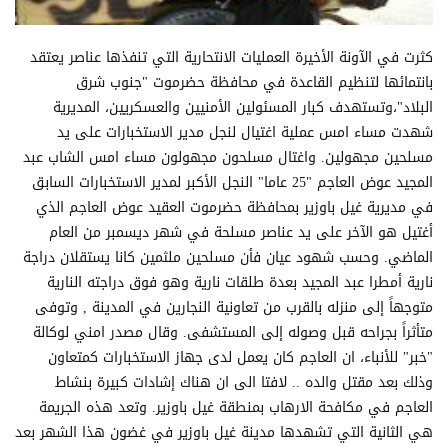
كثرت في الآونة الأخيرة العمليات الانتحارية التي تنفذها عناصر يعتقد
بانتمائها لتنظيم القاعدة في محافظة حضرموت "جنوب شرق
البلاد"،وتستهدف كبار المسئولين الأمنيين والعسكريين، المديرية
شهدت مساء امس عملية اغتيال لنجل مدير الاستخبارات على يد
مسلحين مجهولين. واغتال مسلحون مجهولون مساء امس الشاب عبد
المجيد عوض العاجم "25 عاما" النجل الأكبر لمدير الاستخبارات السابق
في مديرية غيل باوزير بمحافظة حضرموت العقيد عوض العاجم الذي
أغتيل هو الآخر على يد عناصر مسلحة في شهر ديسمبر من العام
الماضي. وحسب شهود عيان فأن مسلحين ملثمين كانا يستقلان دراجة
نارية أمطرا عبد المجيد بعدة طلقات نارية وهو فوق دراجته النارية
متوجهاً إلى منزله بالقرب من تعاونية النجارين في المدينة , وتوفى
متأثراً بجراحه قبل وصوله إلى المستشفى. وقال مصدر امني لوكالة
"خبر" للأنباء، ان العاجم كان يعمل لدى جهاز الاستخبارات كمتعاون
وذلك بعد مقتل والده .. لافتا الى ان هناك إشادات كبيرة بنشاط
العاجم في مكافحة الارهاب بمنطقة غيل باوزير. وتعد هذه الجريمة
هي الثانية التي تشهدها مدينة غيل باوزير في غضون هذا الشهر بعد