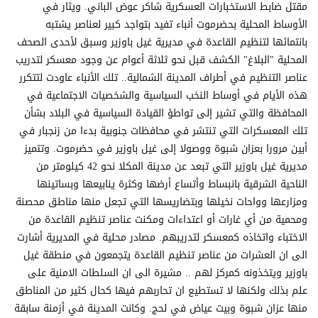
مقتل ضابط الاستخبارات العسكرية شاكر عوض الباني. ويثار في
الأوساط المحلية بحضرموت أنباء تفيد بتواجد كبير لعناصر يشتبه
بانتمائها لتنظيم القاعدة في مديرية غيل باوزير وسبق لأحدى الصحف
المحلية "البلاغ" الكشف قبل نحو ثلاثة أعوام عن وجود معسكر لتدريب
عناصر التنظيم في أطراف المدينة الشمالية.. تلك الأنباء عاودت لتتكرر
هذه الأيام في أوساط النخب السياسية والشخصيات الاجتماعية في
المحافظة والتي تشير إلى تواطؤ القيادة السياسية في البلاد بشأن
تلك المعسكرات التي تنتشر في محافظات جنوبية بدءا من زنجبار في
أبين مرورا بعزان شبوة ووصولا إلى غيل باوزير في حضرموت. وتتميز
مديرية غيل باوزير التي تبعد عن مدينة المكلا نحو 42 كيلومتر من
الناحية الشرقية بانبساط وأتساع أرضها وكثرة ينابيعها وبساتينها
ومزارعها وواحات نخيلها وبتضاريسها التي تجعل منها مناطق محصنة
ومحمية من أي غارات أو اعتداءات ومكنت عناصر تنظيم القاعدة من
الاختباء واتخاذه كمعسكر لتدريبهم. مصادر محلية في المديرية أشارت
الى ان العشرات من عناصر تنظيم القاعدة يتجمعون في منطقة غيل
باوزير ويتخذونه كمركز لهم .. مشيرة الى ان السلطات الامنية على
علم بذلك ولكنها لا تستطيع ان تحاربهم فيها كحال كثير من المناطق
منها عزان شبوة وبيت عياض في لحج. وكانت المدينة في أزمنة سابقة