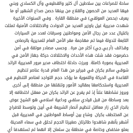
ساحة للصراعات بين سلاطين آل كثير والقطيعي وآل الكسادي وبني
فيها العديد من الحصون والقلاع من بينها حصن صداع الشهير أو ما
يعرف (بحصن العولقي) في منطقة القارة . وفي السنوات الأخيرة
شهدت مديرية غيل باوزير العديد من الحوادث والاختلالات الأمنية تمثلت
باغتيال عدد من رجال الأمن ومواطنين وسرقات لعدد من السيارات
التابعة للدولة فيما تم مهاجمة مقر الأمن العام للمديرية بالرصاص
وقذائف (أر.بي.جي) أكثر من مرة.. وحسب مصادر موثقة في أمن
حضرموت فقد شلت هذه الأحداث والاختلالات حركة جهاز الأمن في
المديرية بصورة كاملة. وبرزت حادثة اختطاف مدير مرور المديرية الرائد
شوقي سالم بكران في فبراير من هذا العام قدرة عناصر تنظيم
القاعدة في الحركة والتموية ما يؤكد حجم التواجد لعناصر التنظيم في
المديرية واستحكامها بمقاليد الأمور وتنقلها من منطقة إلى أخرى
وبروز نشاطها علناً إذ لم يفرج عن الرائد بكران من معقل اختطافه إلا
بعد وساطة من قبل قيادي سلفي وداعية اسلامي هو الشيخ عوض
بانجار الذي زار معاقل تنظيم أنصار الشريعة في أبين وتوسط للافراج
عن المختطف بكران. وشاع بين أوساط المواطنين في المديرية قبل
أشهر بأنهم شاهدوا طائرتان صغيرتا الحجم تحلق في سماء المدينة
بعلو منخفض وخاصة في منطقة بن سلمان إلا انهما لم تستهدفا أي