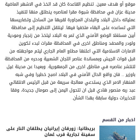
موقع أو هدف معين. تنظيم القاعدة كان قد اتخذ في الاشهر الماضية
مدينة عزان في محافظة شبوة مقرا لعناصره ينطلق منها لتنفيذ
عملياته داخل البلاد والبلدان المجاورة لقربها من الساحل وتضاريسها
التي تساعده على البقاء متخفيا فيها. لينتقل التنظيم إلى محافظة
أبين مستغلا الوضع الأمني الذي تمر به البلاد ليتخذ من زنجبار ومودية
ولودر والمحفد ومناطق اخرى في المحافظة مقرات لبدء تكوين
الامارات الاسلامية التي اعلنها مطلع العام الجاري ليتم مواجهته من
قبل قوات الجيش وبمساندة عناصر اللجان الشعبية ودحره من المحافظة
لتنتشر عناصره في مناطق اخرى من الجمهورية. وبعيدا عن مدينة غيل
باوزير .. فان واقع الحال الأمني في البلاد اصبح خطيرا وفي شبه
المنهار الامر الذي يستدعي معالجة سريعة من قبل الرئيس الانتقالي
عبد ربه منصور هادي قبل ان تتحول اليمن إلى صومال جديدة، وفقا
لتحذيرات دولية سابقة بهذا الشأن.
اخبار من القسم
بريطانيا: زورقان إيرانيان يطلقان النار على
سفينة تجارية قرب عُمان