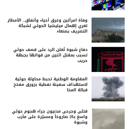
وفاة امرأتين وغرق أحياء وأنفاق.. الأمطار
تعري إهمال ميليشيا الحوثي لشبكة
التصريف بصنعاء
دفاع شبوة تُعلن الرد على قصف حوثي
تسبب بمقتل اثنين من قواتها بجبهة
حريب
المقاومة الوطنية تحبط محاولة حوثية
لاستهداف سفينة نفطية بزورق مفخخ
قبالة المخا
قتلى وجرحى مدنيون جراء هجوم حوثي
واسع بـ20 صاروخاً ومسيّرة على مأرب
وشبوة