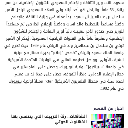
سعود، نائب وزير الثقافة والإعلام السعودي للشؤون الإعلامية، عن عمر
يناهز 53 عاماً. والراحل هو أحد أبناء ولي العهد السعودي الراحل الأمير
سلطان بن عبدالعزيز آل سعود. بدأ عمله في وزارة الثقافة والإعلام
وكيلاً مساعداً للتخطيط والدراسات ووكيلاً للإعلام الخارجي ثم مساعداً
للوزير حتى صدور الأمر بتعيينه نائباً لوزير الثقافة والإعلام للشؤون
الإعلامية ومشرفاً عاماً على القنوات الرياضية السعودية. يُذكر أن الأمير
تركي بن سلطان بن عبدالعزيز ولد في الرياض عام 1959، حيث تخرج في
جامعة الملك سعود بالرياض تخصص "إعلام" بدرجة ممتاز مع مرتبة
الشرف الأولى. وواصل تعليمه العالي في الولايات المتحدة الأمريكية
في جامعة "سيراكيوز" بولاية نيويورك، وحصل على الماجستير في
مجال الإعلام الدولي. ونظراً لتفوقه، حصل على مدة تدريب عملي
لمدة سنة في محطة التلفزيون الأمريكية "cbs" ممثلاً لولاية نيويورك
في عام 1982.
اخبار من القسم
الشائعات.. رئة التزييف التي يتنفس بها
الكهنوت الحوثي