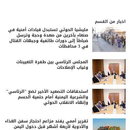
اخبار من القسم
مليشيا الحوثي تستبدل قيادات أمنية في
صنعاء بآخرين من صعدة وحجة وترسل
ضباطاً إلى دورات طائفية وجبهات القتال
في 3 محافظات
المجلس الرئاسي بين طفرة التعيينات
وغياب الإصلاحات
استحقاقات التصعيد الأخير تضع "الرئاسي"
والشرعية اليمنية أمام حتمية الحسم
وإنهاء الانقلاب الحوثي
تقرير أممي يفند مزاعم احتجاز سفن الغذاء
والأدوية لأربعة أشهر قبل دخول اليمن