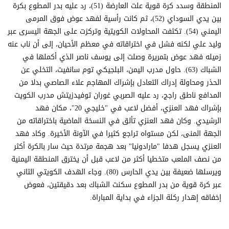
المنطقة وسدد كرة قوية علت العارضة (51)، رد عليه بدر المطوع بكرة
بين يدي السوداي (52)، ثم كانت رأسية لفهد عوض فوق المرمى
اليمني (54). تكثفت المحاولات الكويتية وتركزت على الجهة اليسرى عبر
وليد علي لكنه فشل في اختراقاته في معظم الأحيان، إلى أن ناب عنه
زميله فهد عوض بتمريرة وصلت إلى يوسف ناصر الذي أكملها في
الشباك (63). حاول مدرب اليمن، البلجيكي توم سانفيت، التخلي عن
الحذر ومحاولة إدراك التعادل بإشراك المهاجم علاء الصاصي بدلا من
المدافع ناطق راجج، رد عليه الصربي غوران توفيدزيتش مدرب الكويت
بإشراك فهد العنزي، أفضل لاعب في "خليجي 20"، مكان فهد
الرشيدي. وكان فهد العنزي تألق في النسخة الماضية باختراقاته من
الجهة المنى، لكن مستواه تراجع كثيرا في الآونة الأخيرة. وكاد فهد
العنزي يسجل هدفا "مارادونيا" بعد هجمة مرتدة حيث سار بالكرة أكثر
من نصف الملعب متخطيا أكثر من لاعب قبل أن يخترق المنطقة اليمنية
ويرسلها ضعيفة بين يدي الحارس (80). وجاء الهدف الكويتي الثاني
عبر كرة قوية من بدر المطوع سكنت الشباك بعد دقيقتين، فعوض
إخفاقه إهدار ركلة الجزاء في بداية المباراة.