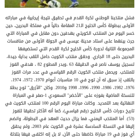
فشل منتخبنا الوطني لكرة القدم في تحقيق نتيجة إيجابية في مباراته
الأولى ببطولة كأس الخليج الـ21 المقامة حالياً في مملكة البحرين، حين
خسر اليوم من المنتخب الكويتي بهدفين دون مقابل في المباراة التي
جرت بينهما على استاد مدينة عيسى في الجولة الأولى من منافسات
المجموعة الثانية لدورة كأس الخليج لكرة القدم التي تستضيفها
البحرين حتى 18 الجاري. وحقق منتخب الكويت حامل اللقب بداية جيدة،
تسجيل يوسف ناصر في الدقيقة 63 ،وبدر المطوع 82 ، هدفي الفوز
للمنتخب. ويحمل منتخب الكويت الرقم القياسي في عدد مرات الفوز
باللقب إذ سبق له أن توج في 10 مناسبات أعوام 1970، 1972، 1974،
1976، 1982، 1986، 1990، 1996، 1998 و2010. وكان "الأزرق" توج بطلا
للنسخة الماضية بفوزه على "الأخضر" السعودي 1-صفر في المباراة
النهائية بعد التمديد. وكانت مباراة اليوم الرقم 100 لمنتخب الكويت في
تاريخ دورات كأس الخليج (رقم قياسي)، كما أنه الأكثر تحقيقا للفوز
(53). أما المنتخب اليمني، فما يزال حديث العهد في البطولة، وانضم
إليها في النسخة السادسة عشرة في الكويت عام 2003، ولم يحقق
أي فوز في 19 مباراة خاضها حتى الآن، لا بل إنه اكتفى فيها بثلاثة