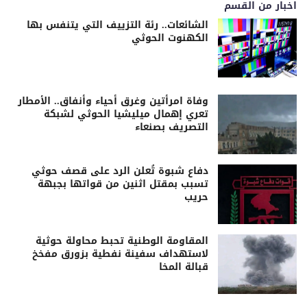
اخبار من القسم
الشائعات.. رئة التزييف التي يتنفس بها
الكهنوت الحوثي
وفاة امرأتين وغرق أحياء وأنفاق.. الأمطار
تعري إهمال ميليشيا الحوثي لشبكة
التصريف بصنعاء
دفاع شبوة تُعلن الرد على قصف حوثي
تسبب بمقتل اثنين من قواتها بجبهة
حريب
المقاومة الوطنية تحبط محاولة حوثية
لاستهداف سفينة نفطية بزورق مفخخ
قبالة المخا