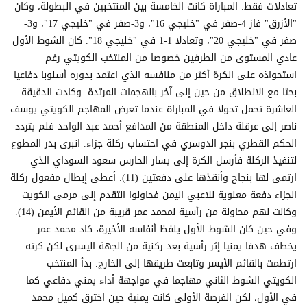
تعادلات فقط. المباراة كانت الخامسة بين المنتخبين في البطولة، وكان
"الأزرق" فاز 4-صفر في "خليجي 16"، و3-صفر في "خليجي 17"، و3-
صفر في "خليجي 20"، وتعادلا 1-1 في "خليجي 18". كان الشوط الأول
عادي المستوى من الطرفين خصوصا من المنتخب الكويتي رغم
استحواذه على الكرة أكثر من منافسه الذي اعتمد بدوره أسلوبا دفاعيا
بحتا مع الانطلاق من حين إلى آخر بالهجمات المرتدة. وكادت الدقيقة
العاشرة تحمل تحولا في المباراة عندما تعرض المهاجم الكويتي يوسف
ناصر إلى عرقلة داخل المنطقة من المدافع أحمد عبد الواحد فلم يتردد
الحكم القطري بنجر الدوسري في احتساب ركلة جزاء. انبرى بدر المطوع
لتنفيذ الركلة فأرسل الكرة إلى يسار الحارس سعود السوداي الذي
ارتمى لها بنجاح وأنقذها على دفعتين (11). أعطى إبطال مفعول ركلة
الجزاء دفعة معنوية للاعبي اليمن فحاولوا التقدم إلى مرمى الكويت
وكانت لهم محاولة من رأسية لمحمد عمر قريبة من القائم الأيمن (14).
وفي حين كان الشوط الأول يلفظ أنفاسه الأخيرة، كاد محمد عمر
يخطف هدفا يمنيا إثر رأسية بعد ركنية من الجهة اليسرى لكن كرته
ارتطمت بالقائم الأيسر وتابعت طريقها إلى الخارج. بدأ المنتخب
الكويتي الشوط الثاني مهاجما في مواجهة أداء يمني دفاعي كما
في الأول، لكن الفرصة الأولى كانت يمنية حين اخترق كميل محمد