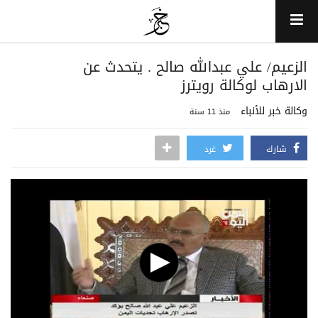
الزعيم/ علي عبدالله صالح . يتحدث عن
الارهاب لوكالة رويترز
وكالة خبر للأنباء
منذ 11 سنة
شارك
غرد