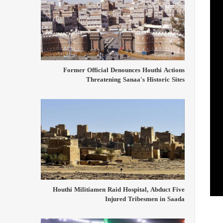
Former Official Denounces Houthi Actions
Threatening Sanaa's Historic Sites
Houthi Militiamen Raid Hospital, Abduct Five
Injured Tribesmen in Saada