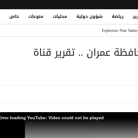
ير
رياضة
شؤون دولية
محليات
منوعات
خاص
بضم نجوم أوروبا الكبار
Explosions Near Tanker
رمز.. وطاقم السفينة بخير
ظة عمران .. تقرير قناة
مصلحة الضرائب وتشريد أكثر من 7 آلاف موظف
د أهمية سلامة الممرات المائية في باب المندب
محمد صلاح.. ومباريات قوية تنتظره
Error loading YouTube: Video could not be played