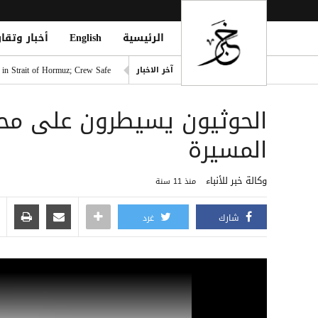
الرئيسية
English
أخبار وتقار
الدوري التركي يشعل الميركاتو 
 in Strait of Hormuz; Crew Safe
آخر الاخبار
انفجاران قرب ناقلة في مضيق ه
الحوثيون يسيطرون على محاف
خطة حوثية تحت يافطة الدمج لإلغاء 
الأطراف الإقليمية الأربعة تؤك
المسيرة
طرابزون سبور التركي يعلن ضم 
وكالة خبر للأنباء
منذ 11 سنة
شارك
غرد