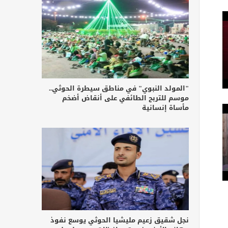
"المولد النبوي" في مناطق سيطرة الحوثي..
موسم للتربح الطائفي على أنقاض أضخم
مأساة إنسانية
نجل شقيق زعيم مليشيا الحوثي يوسع نفوذ