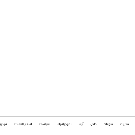
محليات
منوعات
خاص
آراء
انفوجرافيك
اقتباسات
اسعار العملات
فيديو