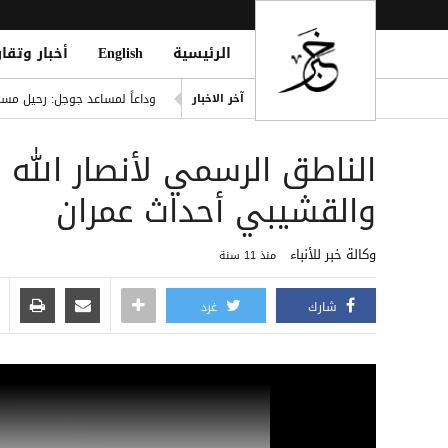
الرئيسية
English
أخبار وتقار
مأرب.. إصابة نازحين في قصف
وداعاً لمساعد جوجل: رحيل مساعد
آخر الاخبار
السعودية وتركيا وباكستان توق
الناطق الرسمي لأنصار الله 
اليمن.. تصعيد حوثي بالصواري
ثبات الريال في صنعاء.. استقر
والقشيبي أحداث عمران
 Marib with Missiles and Drones
وكالة خبر للأنباء
منذ 11 سنة
شارك
غرد