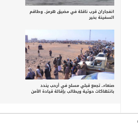
انفجاران قرب ناقلة في مضيق هرمز.. وطاقم
السفينة بخير
صنعاء.. تجمع قبلي مسلح في أرحب يندد
بانتهاكات حوثية ويطالب بإقالة قيادة الأمن