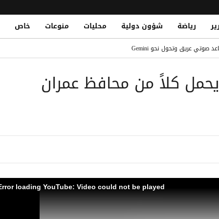
ير
رياضة
شؤون دولية
محليات
منوعات
خاص
 حوثي استهدف مخيمات جو النسيم والميل
 صوتي عريق وتحول نحو Gemini
ّع اتفاقية مكة للدفاع المشترك
يحمل كلاً من محافظ عمران
خ والمسيّرات في مأرب وشبوة وحضرموت
ار نقدي أم انكماش اقتصادي؟
Houthis Escalate Attacks on
Error loading YouTube: Video could not be played