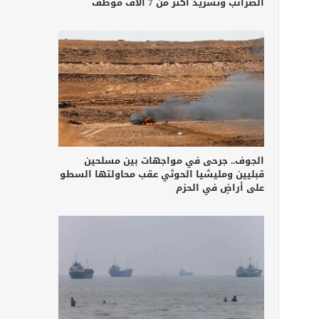
الضرائب وتشريد أكثر من 7 آلاف موظف
الجوف.. جرحى في مواجهات بين مسلحين
قبليين ومليشيا الحوثي عقب محاولتها السطو
على أراضٍ في الحزم