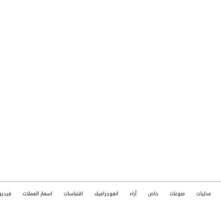
محليات
منوعات
خاص
آراء
انفوجرافيك
اقتباسات
اسعار العملات
فيديو