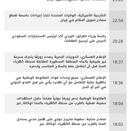
الخارجية الأميركية: الولايات المتحدة تتخذ إجراءات حاسمة لقطع
مصادر تمويل النظام في إيران
22:54
رئاسة وزراء العراق: الزيدي أكد لرئيس الاستخبارات السعودي
الحرص على ترسيخ العلاقات
20:28
الإعلام العسكري: الدوريات البحرية رصدت زورقًا يتحرك بسرعة
غير طبيعية باتجاه المنطقة المحظورة المقابلة لمحطة كهرباء
18:37
المخا قبل أن تتعامل معه بالسلاح المناسب وتدمره
الإعلام العسكري: جميع وحدات قوات المقاومة الوطنية في
جاهزية عالية للتعامل مع أي تهديد يأتي من قبل العدو الحوثي
18:36
في البر أو البحر
المقاومة الوطنية تدمر زورقاً حوثياً مفخخاً حاول استهداف
سفينة نفطية بالقرب من محطة الكهرباء بالمخا #وكالة_خبر
18:04
مصادر محلية: سقوط صاروخ حوثي على هنجر مدني بساحل
المخا بالقرب من محطة الكهرباء #وكالة_خبر
18:02