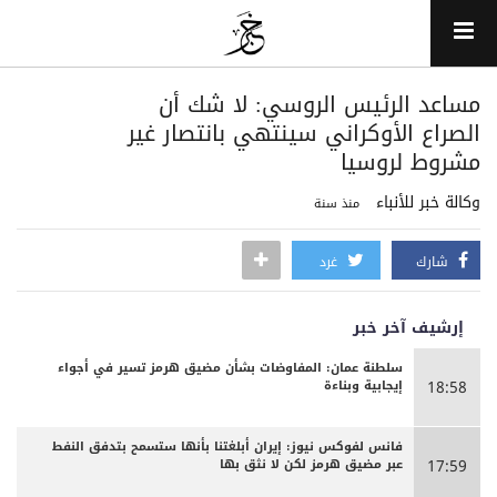
مساعد الرئيس الروسي: لا شك أن
الصراع الأوكراني سينتهي بانتصار غير
مشروط لروسيا
وكالة خبر للأنباء
منذ سنة
شارك
غرد
إرشيف آخر خبر
سلطنة عمان: المفاوضات بشأن مضيق هرمز تسير في أجواء
إيجابية وبناءة
18:58
فانس لفوكس نيوز: إيران أبلغتنا بأنها ستسمح بتدفق النفط
عبر مضيق هرمز لكن لا نثق بها
17:59