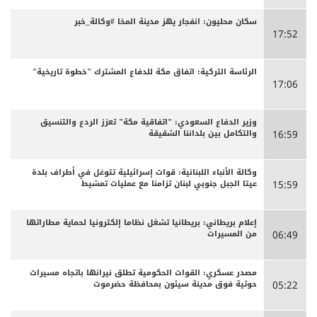
سكان محليون: انفجار يهز مدينة المخا #وكالة_خبر
17:52
الرئاسة التركية: اتفاق مكة للدفاع المشترك "خطوة تاريخية"
17:06
وزير الدفاع السعودي: "اتفاقية مكة" تعزز الردع والتنسيق
والتكامل بين بلداننا الشقيقة
16:59
وكالة الأنباء اللبنانية: قوات إسرائيلية تتوغل في أطراف بلدة
عيتا الجبل جنوبي لبنان تزامنا مع عمليات تمشيط
15:59
إعلام بريطاني: بريطانيا تشغل نظاما إلكترونيا لحماية مطاراتها
من المسيرات
06:49
مصدر عسكري: القوات الحكومية تطلق نيرانها باتجاه مسيرات
حوثية فوق مدينة سيئون بمحافظة حضرموت
05:22