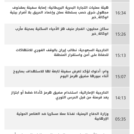
هيئة عمليات التجارة البحرية البريطانية: إصابة سفينة بمقذوف
مجهول شرق خصب بسلطنة عمان وإخماد الحريق بلا أضرار بيئية
16:34
#وكالة_خبر
سكان محليون: انفجار عنيف هز الأحياء السكنية بمدينة مأرب
#وكالة_خبر
15:26
الخارجية السعودية: نطالب إيران بالوقف الفوري للانتهاكات
للحفاظ على أمن واستقرار المنطقة
15:13
وام: أدنوك تؤكد تعرض سفينة تابعة لها للاستهداف بصاروخ
أثناء عبورها مضيق هرمز اليوم
15:07
الخارجية الإماراتية: استخدام مضيق هرمز كأداة ضغط أو ابتزاز
يعد قرصنة من قبل الحرس الثوري
14:13
وزارة الدفاع اليمنية: نفذنا عملا عسكريا ضد العناصر الحوثية
الإرهابية
05:35