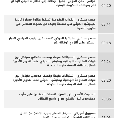
مجلس الأمن الدولي: جميع الرحلات إلى مطارات اليمن لابد أن
تتم بموافقة الحكومة اليمنية
04:20
مصدر عسكري: القوات الحكومية تسقط طائرة مسيّرة تابعة
لميليشيا الحوثي في منطقة بعيدة عن خطوط التماس في
03:41
مديرية التحيتا
مصدر عسكري: مليشيا الحوثي تقصف قرى جنوب الجراحي لاجبار
السكان على النزوح #وكالة_خبر
03:18
مصدر عسكري: اشتباكات عنيفة وقصف مدفعي متبادل بين
قوات المقاومة الوطنية ومليشيا الحوثي عقب هجوم للأخيرة
02:24
شمال منطقة الحيمة جنوب الحديدة
مصدر عسكري: اشتباكات عنيفة وقصف مدفعي متبادل بين
قوات المقاومة الوطنية ومليشيا الحوثي عقب هجوم للأخيرة
02:20
شمال منطقة الحيمة جنوب الحديدة
المبعوث الأممي إلى اليمن: هجمات الحوثيين على مأرب
وحضرموت تنذر باندلاع صراع واسع النطاق
23:35
مسؤول أميركي: سنرفع الحصار بمجرد الإعلان عن اتفاق
لاستئناف الشحن التجاري بمضيق هرمز
23:03