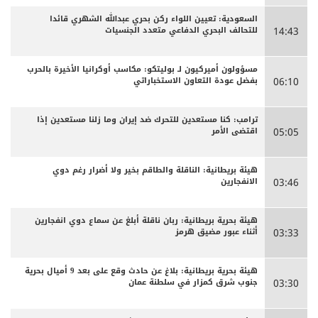
السعودية: تعيين اللواء ركن بحري عبدالله الشهري قائدا
للتحالف البحري الدفاعي متعدد الجنسيات
14:43
مسؤولون أميركيون لـ بوليتكو: مكاسب أوكرانيا الأخيرة بالحرب
بفضل عودة التعاون الاستخباراتي
06:10
ترامب: كنا مستعدين للتحرك ضد إيران وما زلنا مستعدين إذا
اقتضى الأمر
05:05
هيئة بريطانية: الناقلة والطاقم بخير ولا أضرار رغم دوي
الانفجارين
03:46
هيئة بحرية بريطانية: ربان ناقلة أبلغ عن سماع دوي انفجارين
أثناء عبور مضيق هرمز
03:33
هيئة بحرية بريطانية: بلاغ عن حادث وقع على بعد 9 أميال بحرية
جنوب شرق كمزار في سلطنة عمان
03:30