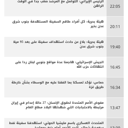
الرئيس الإيراني: التواصل مع المرشد صعب جدا في الوقت
الراهن
22:05
هيئة بحرية: كل أفراد طاقم السفينة المستهدفة جنوب شرق
عدن بخير
20:11
هيئة بحرية: بلاغ عن حادث استهداف سفينة على بعد 95 ميلا
جنوب شرق عدن
19:40
الجيش الإسرائيلي: هاجمنا عدة مواقع جنوبي لبنان ردا على
انتهاكات حزب الله
16:45
حماس: نؤكد تمسكنا بما اتفقنا عليه مع الوسطاء بشأن خارطة
طريق غزة
16:34
مفوض الأمم المتحدة لحقوق الإنسان: 27 حالة إعدام في إيران
مرتبطة بالاحتجاجات التي شهدتها البلاد مطلع العام
13:47
المتحدث العسكري باسم مليشيا الحوثي: استهدفنا سفينة نفط
سعودية شمالي البحر الأحمر أمام ينبع بصواريخ