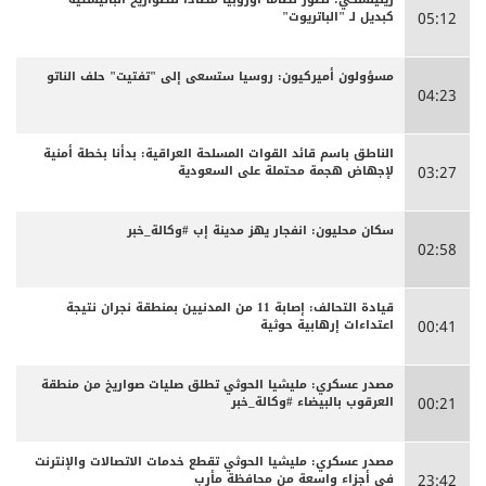
كبديل لـ "الباتريوت"
05:12
مسؤولون أميركيون: روسيا ستسعى إلى "تفتيت" حلف الناتو
04:23
الناطق باسم قائد القوات المسلحة العراقية: بدأنا بخطة أمنية
لإجهاض هجمة محتملة على السعودية
03:27
سكان محليون: انفجار يهز مدينة إب #وكالة_خبر
02:58
قيادة التحالف: إصابة 11 من المدنيين بمنطقة نجران نتيجة
اعتداءات إرهابية حوثية
00:41
مصدر عسكري: مليشيا الحوثي تطلق صليات صواريخ من منطقة
العرقوب بالبيضاء #وكالة_خبر
00:21
مصدر عسكري: مليشيا الحوثي تقطع خدمات الاتصالات والإنترنت
في أجزاء واسعة من محافظة مأرب
23:42