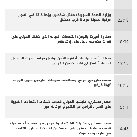
وزارة الصحة السورية: مقتل شخصين وإصابة 13 في انفجار
مركبة بمدينة جرمانا قرب دمشق
22:19
سفارة أميركا باليمن: الهجمات الجبانة التي شنها الحوثي على
قوات حكومية دليل على إرهابهم
18:09
مصادر أمنية عراقية: أجهزة الأمن تواصل مراقبة تحرك الفصائل
المسلحة لمنع أي هجمات من العراق
17:12
قصف صاروخي حوثي يستهدف مخيمات النازحين شرق الجوف
#وكالة_خبر
16:17
مصدر عسكري: مليشيا الحوثي قطعت شبكات الاتصالات الخلوية
على العبر بالتزامن مع الهجوم #وكالة_خبر
15:11
مصدر عسكري: عشرات الشهداء والجرحى ‏في حصيلة أولية جراء
قصف مليشيا الحةثي على معسكرين لقوات الطوارئ التابعة
14:48
في مأرب وحضرموت