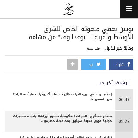
‏بوتين يعفي مبعوثه الخاص للشرق
الأوسط وأفريقيا "بوغدانوف" من مهامه
وكالة خبر للأنباء
منذ سنة
شارك
غرد
إرشيف آخر خبر
إعلام بريطاني: بريطانيا تشغل نظاما إلكترونيا لحماية مطاراتها
من المسيرات
06:49
مصدر عسكري: القوات الحكومية تطلق نيرانها باتجاه مسيرات
حوثية فوق مدينة سيئون بمحافظة حضرموت
05:22
زيلينسكي: نطور نظاما أوروبيا مضادا للصواريخ الباليستية