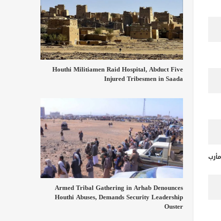
Houthi Militiamen Raid Hospital, Abduct Five
Injured Tribesmen in Saada
أرب
Armed Tribal Gathering in Arhab Denounces
Houthi Abuses, Demands Security Leadership
Ouster