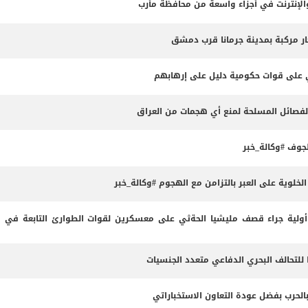
لإنترنت في أجزاء واسعة من محافظة مأرب
ثي على قوات حكومية دليل على إرهابهم
الفصائل المسلحة لمنع أي هجمات من العراق
وف #وكالة_خبر
لوية على العبر بالتزامن مع الهجوم #وكالة_خبر
لية جراء قصف مليشيا الحةثي على معسكرين لقوات الطوارئ التابعة في م
 للتحالف البحري الدفاعي متعدد الجنسيات
بالحرب بفضل عودة التعاون الاستخباراتي