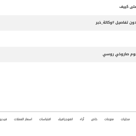
ون تفاصيل #وكالة_خبر
جوم صاروخي روسي
محليات
منوعات
خاص
آراء
انفوجرافيك
اقتباسات
اسعار العملات
فيديو