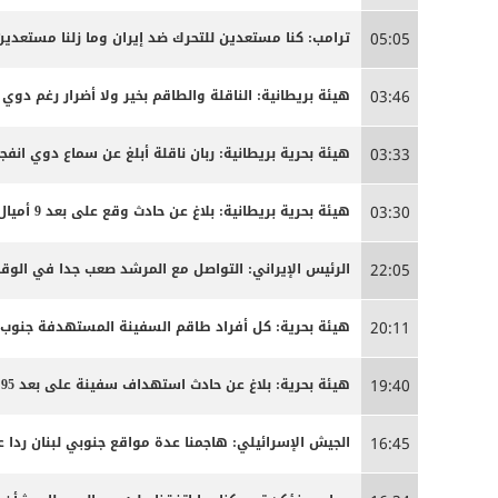
ترامب: كنا مستعدين للتحرك ضد إيران وما زلنا مستعدين
05:05
هيئة بريطانية: الناقلة والطاقم بخير ولا أضرار رغم دوي ا
03:46
هيئة بحرية بريطانية: ربان ناقلة أبلغ عن سماع دوي انفج
03:33
هيئة بحرية بريطانية: بلاغ عن حادث وقع على بعد 9 أميال بحرية جنوب شرق كمزار في سلطنة عمان
03:30
الرئيس الإيراني: التواصل مع المرشد صعب جدا في الوق
22:05
هيئة بحرية: كل أفراد طاقم السفينة المستهدفة جنوب
20:11
هيئة بحرية: بلاغ عن حادث استهداف سفينة على بعد 95 ميلا جنوب شرق عدن
19:40
الجيش الإسرائيلي: هاجمنا عدة مواقع جنوبي لبنان ردا ع
16:45