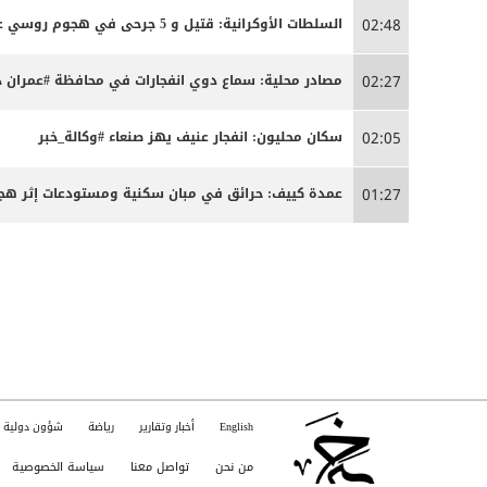
السلطات الأوكرانية: قتيل و 5 جرحى في هجوم روسي على كييف
02:48
مصادر محلية: سماع دوي انفجارات في محافظة #عمران د
02:27
سكان محليون: انفجار عنيف يهز صنعاء #وكالة_خبر
02:05
عمدة كييف: حرائق في مبان سكنية ومستودعات إثر ه
01:27
English
أخبار وتقارير
رياضة
شؤون دولية
من نحن
تواصل معنا
سياسة الخصوصية