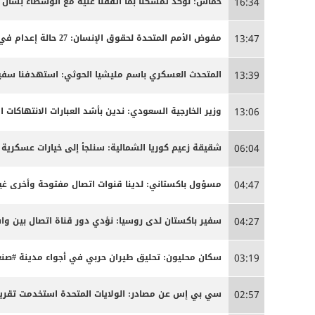
حماس: نؤكد تمسكنا بما اتفقنا عليه مع الوسطاء بشأن
16:34
مفوض الأمم المتحدة لحقوق الإنسان: 27 حالة إعدام في إيران مرتبطة بالاحتجاجات التي شهدتها البلاد مطلع العام
13:47
المتحدث العسكري باسم مليشيا الحوثي: استهدفنا سفينة
13:39
وزير الخارجية السعودي: ندين بأشد العبارات الانتهاكات ا
13:06
شقيقة زعيم كوريا الشمالية: سنلجأ إلى خيارات عسكرية 
06:04
مسؤول باكستاني: لدينا قنوات اتصال مفتوحة وأخرى غير
04:47
سفير باكستان لدى روسيا: نؤدي دور قناة اتصال بين 
04:27
سكان محليون: تحليق طيران حربي في أجواء مدينة #صنعا
03:19
سي بي إس عن مصادر: الولايات المتحدة استخدمت تقريبا
02:57