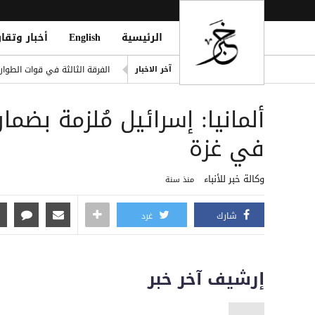
الرئيسية
English
أخبار وتقار
liation Against Houthi Attacks
آخر الاخبار
الفرقة الثالثة في قوات الطوارئ
اليونان تنقذ عشرات المهاجري
‏ألمانيا: إسرائيل مُلزمة بض
الدفاع اليمنية: القوات المسلح
فينيسيوس يمدد عقده مع ريال مد
في غزة
من مأرب إلى الممرات البحرية..
وكالة خبر للأنباء
منذ سنة
شارك
غرد
إرشيف آخر خبر