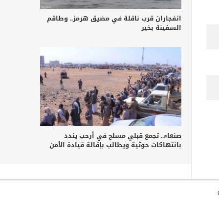
انفجاران قرب ناقلة في مضيق هرمز.. وطاقم
السفينة بخير
صنعاء.. تجمع قبلي مسلح في أرحب يندد
بانتهاكات حوثية ويطالب بإقالة قيادة الأمن