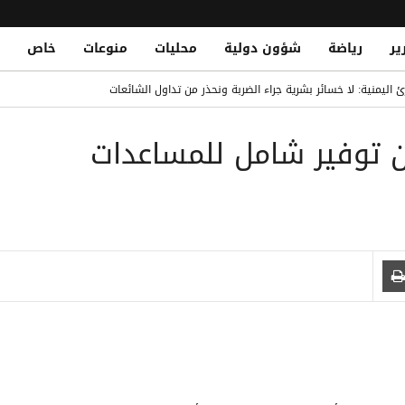
ير
رياضة
شؤون دولية
محليات
منوعات
خاص
Yemen Defense Ministry Vows Reta
 اليمنية: لا خسائر بشرية جراء الضربة ونحذر من تداول الشائعات
ن وتوقف مشتبهاً به في تهريب
مان توفير شامل للمساعدات
ة سترد على العدوان الحوثي في الزمان والمكان المناسبين
ريد حتى 2032
 تصعيد حوثي دموي يختبر جاهزية الحكومة اليمنية