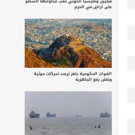
قبليين ومليشيا الحوثي عقب محاولتها السطو
على أراضٍ في الحزم
القوات الحكومية بتعز ترصد تحركات حوثية
وتعلن رفع الجاهزية