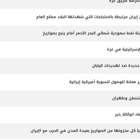
 خارطة طريق غزة
 نفط سعودية شمالي البحر الأحمر أمام ينبع بصواريخ
لإسرائيلية في غزة
جديدة ضد تهديدات اليابان
 معلنة للوصول لتسوية أميركية إيرانية
واشنطن وطهران
ء #وكالة_خبر
 كل مخزونها من الصواريخ بعيدة المدى في الحرب مع #إيران