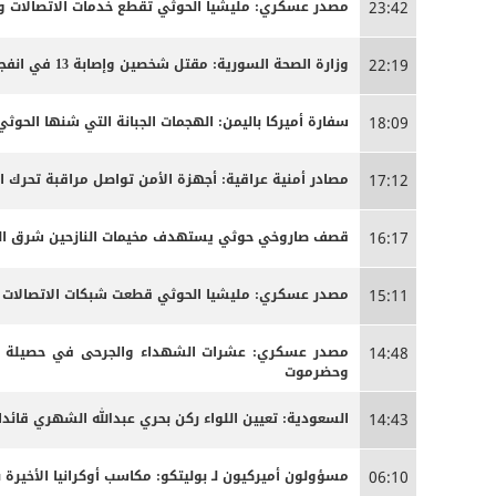
مصدر عسكري: مليشيا الحوثي تقطع خدمات الاتصالات وا
23:42
وزارة الصحة السورية: مقتل شخصين وإصابة 13 في انفجار مركبة بمدينة جرمانا قرب دمشق
22:19
سفارة أميركا باليمن: الهجمات الجبانة التي شنها الحو
18:09
مصادر أمنية عراقية: أجهزة الأمن تواصل مراقبة تحرك 
17:12
قصف صاروخي حوثي يستهدف مخيمات النازحين شرق الج
16:17
مصدر عسكري: مليشيا الحوثي قطعت شبكات الاتصالات الخ
15:11
مصدر عسكري: عشرات الشهداء والجرحى ‏في حصيلة أو
14:48
وحضرموت
السعودية: تعيين اللواء ركن بحري عبدالله الشهري قائدا
14:43
مسؤولون أميركيون لـ بوليتكو: مكاسب أوكرانيا الأخيرة 
06:10