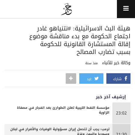
هيئة البث الاسرائيلية: ‎#نتنياهو غادر
اجتماع الحكومة مع بدء مناقشة موضوع
إقالة المستشارة القانونية للحكومة
بسبب تضارب المصالح
وكالة خبر للأنباء
منذ سنة
شارك
غرد
إرشيف آخر خبر
مؤسسة النفط الليبية تعلن الطوارئ بعد انفجار في مصفاة
الزاوية
23:02
ترمب: يجب أن تتحمل إيران مسؤولية الوفيات والأضرار في لبنان
وسوريا واليمن وغزة
21:30