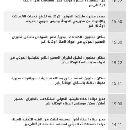
من إسقاط 11 مسيرة حوثية خلال الهجمات على #المخا
16:22
#وكالة_خبر
مصدر محلي: مليشيا الحوثي الإرهابية تقطع خدمات الاتصالات
والإنترنت عن مديريتي الخوخة وحيس جنوبي الحديدة
15:50
#وكالة_خبر
سكان محليون: الدفاعات البحرية لخفر السواحل تتصدى لطيران
المسير الحوثي في اجواء المخا #وكالة_خبر
15:30
سكان محليون: تحليق لطيران المسير التابع لمليشيا الحوثي في
اجواء مدينة المخا #وكالة_خبر
15:22
سكان محليون: قصف حوثي يستهدف قرية السويهرة - مديرية
مقبنة الاهلة بالسكان #وكالة_خبر
15:11
مدير ميناء المخا: مليشيا الحوثي استهدفت بالطيران المسير
أماكن سكن موظفي الميناء #وكالة_خبر
15:00
مدير ميناء المخا: أضرار جسيمة لحقت في البنية التحتية للميناء
جراء الاستهداف الحوثي لمختلف قطاعاته #وكالة_خبر
14:41