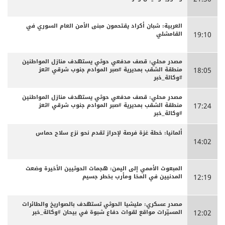
العربية: شبان أكراد يقتحمون مبنى الأمن العام السوري في
القامشلي
19:10
مصدر محلي: قصف مدفعي حوثي يستهدف منازل المواطنين
منطقة الشقب بمديرية #صبر الموادم جنوب شرقي #تعز
18:05
#وكالة_خبر
مصدر محلي: قصف مدفعي حوثي يستهدف منازل المواطنين
منطقة الشقب بمديرية #صبر الموادم جنوب شرقي #تعز
17:24
#وكالة_خبر
ألمانيا: خطة غزة فرصة لإحراز تقدم نحو نزع سلاح حماس
14:02
المبعوث الأممي إلى اليمن: هجمات الحوثيين الأخيرة وضعت
المدنيين في المخا ومأرب بخطر جسيم
12:19
مصدر عسكري: مليشيا الحوثي تستهدف بالصواريخ والطائرات
المسيّرات مواقع لقوات دفاع شبوة في بيحان #وكالة_خبر
12:02