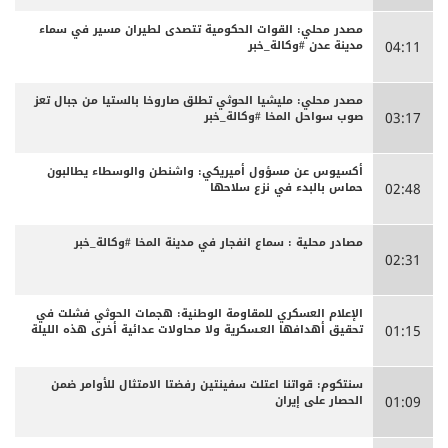
مصدر محلي: القوات الحكومية تتصدى لطيران مسير في سماء
مدينة عدن #وكالة_خبر
04:11
مصدر محلي: مليشيا الحوثي تطلق صاروخا بالستيا من جبال تعز
صوب سواحل المخا #وكالة_خبر
03:17
أكسيوس عن مسؤول أميريكي: واشنطن والوسطاء يطالبون
حماس بالبدء في نزع سلاحها
02:48
مصادر محلية : سماع انفجار في مدينة المخا #وكالة_خبر
02:31
الإعلام العسكري للمقاومة الوطنية: هجمات الحوثي فشلت في
تحقيق أهدافها العـسكرية ولا محاولات عدائية أخرى هذه الليلة
01:15
سنتكوم: قواتنا اعتلت سفينتين رفضتا الامتثال للأوامر ضمن
الحصار على إيران
01:09