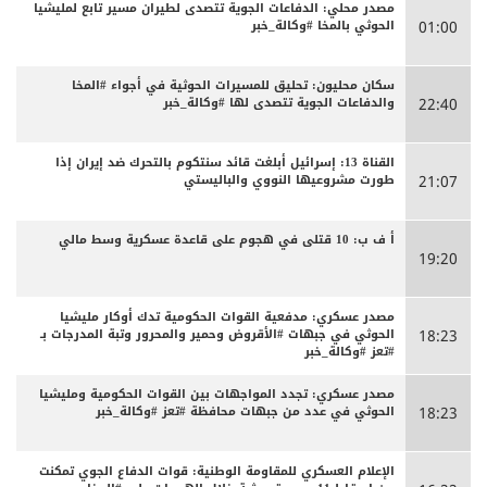
مصدر محلي: الدفاعات الجوية تتصدى لطيران مسير تابع لمليشيا
الحوثي بالمخا #وكالة_خبر
01:00
سكان محليون: تحليق للمسيرات الحوثية في أجواء #المخا
والدفاعات الجوية تتصدى لها #وكالة_خبر
22:40
القناة 13: إسرائيل أبلغت قائد سنتكوم بالتحرك ضد إيران إذا
طورت مشروعيها النووي والباليستي
21:07
أ ف ب: 10 قتلى في هجوم على قاعدة عسكرية وسط مالي
19:20
مصدر عسكري: مدفعية القوات الحكومية تدك أوكار مليشيا
الحوثي في جبهات #الأقروض وحمير والمحرور وتبة المدرجات بـ
18:23
#تعز #وكالة_خبر
مصدر عسكري: تجدد المواجهات بين القوات الحكومية ومليشيا
الحوثي في عدد من جبهات محافظة #تعز #وكالة_خبر
18:23
الإعلام العسكري للمقاومة الوطنية: قوات الدفاع الجوي تمكنت