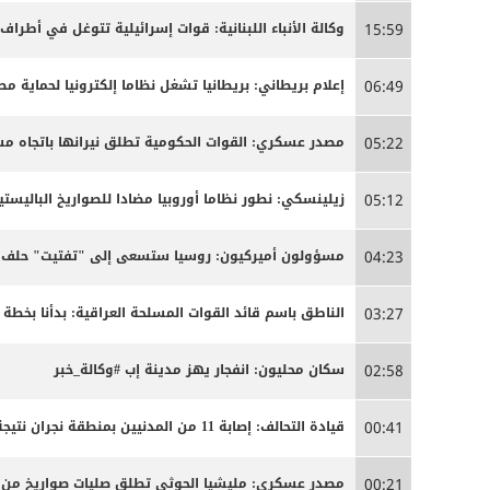
وكالة الأنباء اللبنانية: قوات إسرائيلية تتوغل في أطراف
15:59
إعلام بريطاني: بريطانيا تشغل نظاما إلكترونيا لحماية م
06:49
مصدر عسكري: القوات الحكومية تطلق نيرانها باتجاه 
05:22
زيلينسكي: نطور نظاما أوروبيا مضادا للصواريخ الباليستية
05:12
مسؤولون أميركيون: روسيا ستسعى إلى "تفتيت" حلف ال
04:23
الناطق باسم قائد القوات المسلحة العراقية: بدأنا بخ
03:27
سكان محليون: انفجار يهز مدينة إب #وكالة_خبر
02:58
قيادة التحالف: إصابة 11 من المدنيين بمنطقة نجران نتيجة اعتداءات إرهابية حوثية
00:41
مصدر عسكري: مليشيا الحوثي تطلق صليات صواريخ من من
00:21