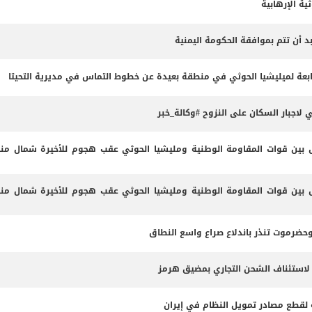
ية الإرهابية
د أن تتم بموافقة الحكومة اليمنية
عة لميليشيا الحوثي في منطقة بعيدة عن خطوط التماس في مديرية التحيتا
اجبار السكان على النزوح #وكالة_خبر
ين قوات المقاومة الوطنية ومليشيا الحوثي عقب هجوم للأخيرة شمال من
ين قوات المقاومة الوطنية ومليشيا الحوثي عقب هجوم للأخيرة شمال من
وحضرموت تنذر باندلاع صراع واسع النطاق
 لاستئناف الشحن التجاري بمضيق هرمز
مة لقطع مصادر تمويل النظام في إيران