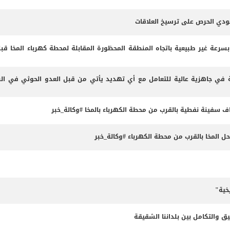
عودي الحرص على ترسيخ العلاقات
 بسرعة غير طبيعية باتجاه المنطقة المحظورة المقابلة لمحطة كهرباء المخا قب
 في جاهزية عالية للتعامل مع أي تهديد يأتي من قبل العدو الحوثي في البر
داف سفينة نفطية بالقرب من محطة الكهرباء بالمخا #وكالة_خبر
المخا بالقرب من محطة الكهرباء #وكالة_خبر
خية"
ق والتكامل بين بلداننا الشقيقة