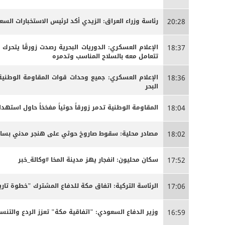
رئاسة وزراء العراق: الزيدي أكد لرئيس الاستخبارات الس
20:28
الإعلام العسكري: الدوريات البحرية رصدت زورقًا يتحرك
18:37
تتعامل معه بالسلاح المناسب وتدمره
الإعلام العسكري: جميع وحدات قوات المقاومة الوطنية
18:36
البحر
المقاومة الوطنية تدمر زورقاً حوثياً مفخخاً حاول استه
18:04
مصادر محلية: سقوط صاروخ حوثي على هنجر مدني بساحل 
18:02
سكان محليون: انفجار يهز مدينة المخا #وكالة_خبر
17:52
الرئاسة التركية: اتفاق مكة للدفاع المشترك "خطوة تاري
17:06
وزير الدفاع السعودي: "اتفاقية مكة" تعزز الردع والتنسي
16:59