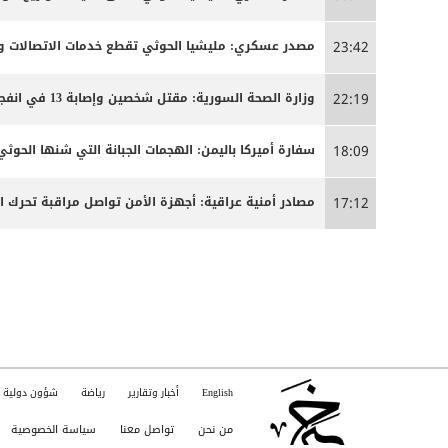
مصدر عسكري: مليشيا الحوثي تقطع خدمات الاتصالات وا
23:42
وزارة الصحة السورية: مقتل شخصين وإصابة 13 في انفجار مركبة بمدينة جرمانا قرب دمشق
22:19
سفارة أميركا باليمن: الهجمات الجبانة التي شنها الحو
18:09
مصادر أمنية عراقية: أجهزة الأمن تواصل مراقبة تحرك 
17:12
English
أخبار وتقارير
رياضة
شؤون دولية
من نحن
تواصل معنا
سياسة الخصوصية