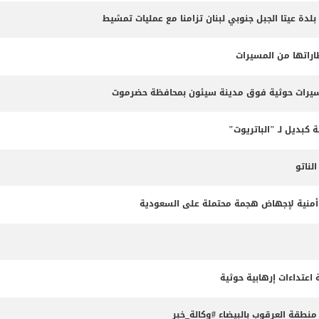
 بلدة عيتا الجبل جنوبي لبنان تزامنا مع عمليات تمشيط
طاراتها من المسيرات
مسيرات حوثية فوق مدينة سيئون بمحافظة حضرموت
 كبديل لـ "الباتريوت"
ناتو
طة أمنية لإجهاض هجمة محتملة على السعودية
طقة العرقوب بالبيضاء #وكالة_خبر