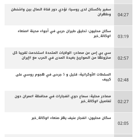
سفير باكستان لدى روسيا: نؤدي دور قناة اتصال بين واشنطن
وطهران
04:27
سكان محليون: تحليق طيران حربي في أجواء مدينة #صنعاء
#وكالة_خبر
03:19
سي بي إس عن مصادر: الولايات المتحدة استخدمت تقريبا كل
مخزونها من الصواريخ بعيدة المدى في الحرب مع #إيران
02:57
السلطات الأوكرانية: قتيل و 5 جرحى في هجوم روسي على
كييف
02:48
مصادر محلية: سماع دوي انفجارات في محافظة #عمران دون
تفاصيل #وكالة_خبر
02:27
سكان محليون: انفجار عنيف يهز صنعاء #وكالة_خبر
02:05