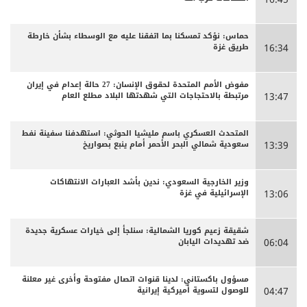
حماس: نؤكد تمسكنا بما اتفقنا عليه مع الوسطاء بشأن خارطة
طريق غزة
16:34
مفوض الأمم المتحدة لحقوق الإنسان: 27 حالة إعدام في إيران
مرتبطة بالاحتجاجات التي شهدتها البلاد مطلع العام
13:47
المتحدث العسكري باسم مليشيا الحوثي: استهدفنا سفينة نفط
سعودية شمالي البحر الأحمر أمام ينبع بصواريخ
13:39
وزير الخارجية السعودي: ندين بأشد العبارات الانتهاكات
الإسرائيلية في غزة
13:06
شقيقة زعيم كوريا الشمالية: سنلجأ إلى خيارات عسكرية جديدة
ضد تهديدات اليابان
06:04
مسؤول باكستاني: لدينا قنوات اتصال مفتوحة وأخرى غير معلنة
للوصول لتسوية أميركية إيرانية
04:47