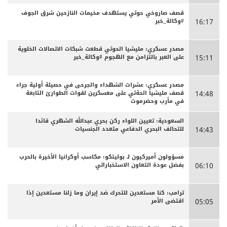
قصف صاروخي حوثي يستهدف مخيمات النازحين شرق الجوف
#وكالة_خبر
16:17
مصدر عسكري: مليشيا الحوثي قطعت شبكات الاتصالات الخلوية
على العبر بالتزامن مع الهجوم #وكالة_خبر
15:11
مصدر عسكري: عشرات الشهداء والجرحى ‏في حصيلة أولية جراء
قصف مليشيا الحةثي على معسكرين لقوات الطوارئ التابعة
14:48
في مأرب وحضرموت
السعودية: تعيين اللواء ركن بحري عبدالله الشهري قائدا
للتحالف البحري الدفاعي متعدد الجنسيات
14:43
مسؤولون أميركيون لـ بوليتكو: مكاسب أوكرانيا الأخيرة بالحرب
بفضل عودة التعاون الاستخباراتي
06:10
ترامب: كنا مستعدين للتحرك ضد إيران وما زلنا مستعدين إذا
اقتضى الأمر
05:05