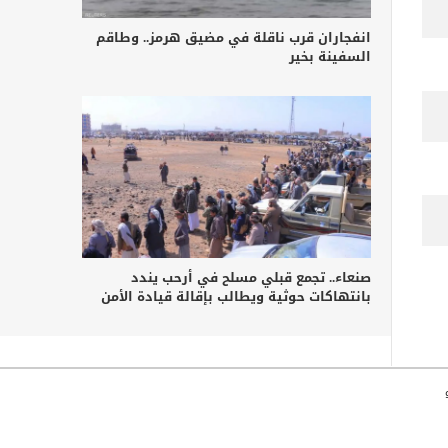
انفجاران قرب ناقلة في مضيق هرمز.. وطاقم
السفينة بخير
صنعاء.. تجمع قبلي مسلح في أرحب يندد
بانتهاكات حوثية ويطالب بإقالة قيادة الأمن