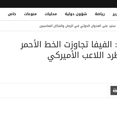
ير
رياضة
شؤون دولية
محليات
منوعات
خاص
ن وتوقف مشتبهاً به في تهريب
ة سترد على العدوان الحوثي في الزمان والمكان المناسبين
ريد حتى 2032
 الفيفا تجاوزت الخط الأحمر
 تصعيد حوثي دموي يختبر جاهزية الحكومة اليمنية
رد اللاعب الأميركي
حين في سوق حبان بمحافظة شبوة