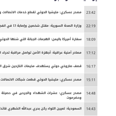
مصدر عسكري: مليشيا الحوثي تقطع خدمات الاتصالات وا
23:42
وزارة الصحة السورية: مقتل شخصين وإصابة 13 في انفجار مركبة بمدينة جرمانا قرب دمشق
22:19
سفارة أميركا باليمن: الهجمات الجبانة التي شنها الحو
18:09
مصادر أمنية عراقية: أجهزة الأمن تواصل مراقبة تحرك 
17:12
قصف صاروخي حوثي يستهدف مخيمات النازحين شرق الج
16:17
مصدر عسكري: مليشيا الحوثي قطعت شبكات الاتصالات الخ
15:11
مصدر عسكري: عشرات الشهداء والجرحى ‏في حصيلة أو
14:48
وحضرموت
السعودية: تعيين اللواء ركن بحري عبدالله الشهري قائدا
14:43