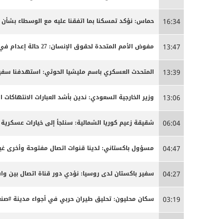
حماس: نؤكد تمسكنا بما اتفقنا عليه مع الوسطاء بشأن
16:34
مفوض الأمم المتحدة لحقوق الإنسان: 27 حالة إعدام في إيران مرتبطة بالاحتجاجات التي شهدتها البلاد مطلع العام
13:47
المتحدث العسكري باسم مليشيا الحوثي: استهدفنا سفينة
13:39
وزير الخارجية السعودي: ندين بأشد العبارات الانتهاكات ا
13:06
شقيقة زعيم كوريا الشمالية: سنلجأ إلى خيارات عسكرية 
06:04
مسؤول باكستاني: لدينا قنوات اتصال مفتوحة وأخرى غير
04:47
سفير باكستان لدى روسيا: نؤدي دور قناة اتصال بين 
04:27
سكان محليون: تحليق طيران حربي في أجواء مدينة #صنعا
03:19