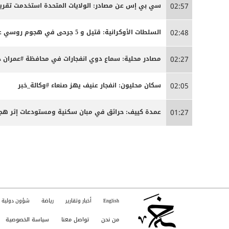
سي بي إس عن مصادر: الولايات المتحدة استخدمت تقريبا
02:57
السلطات الأوكرانية: قتيل و 5 جرحى في هجوم روسي على كييف
02:48
مصادر محلية: سماع دوي انفجارات في محافظة #عمران د
02:27
سكان محليون: انفجار عنيف يهز صنعاء #وكالة_خبر
02:05
عمدة كييف: حرائق في مبان سكنية ومستودعات إثر ه
01:27
English
أخبار وتقارير
رياضة
شؤون دولية
من نحن
تواصل معنا
سياسة الخصوصية