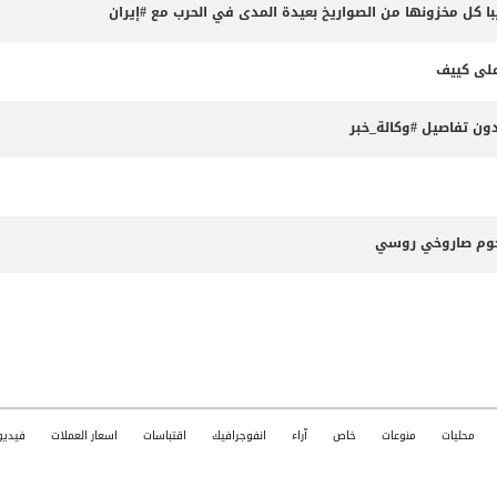
 كل مخزونها من الصواريخ بعيدة المدى في الحرب مع #إيران
ون تفاصيل #وكالة_خبر
جوم صاروخي روسي
محليات
منوعات
خاص
آراء
انفوجرافيك
اقتباسات
اسعار العملات
فيديو