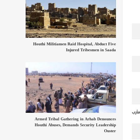
Houthi Militiamen Raid Hospital, Abduct Five
Injured Tribesmen in Saada
أرب
Armed Tribal Gathering in Arhab Denounces
Houthi Abuses, Demands Security Leadership
Ouster