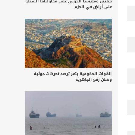
قبليين ومليشيا الحوثي عقب محاولتها السطو
على أراضٍ في الحزم
القوات الحكومية بتعز ترصد تحركات حوثية
وتعلن رفع الجاهزية