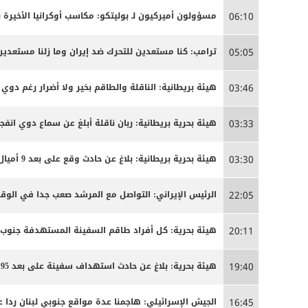
مسؤولون أميركيون لـ بوليتكو: مكاسب أوكرانيا الأخيرة 
06:10
ترامب: كنا مستعدين للتحرك ضد إيران وما زلنا مستعدين
05:05
هيئة بريطانية: الناقلة والطاقم بخير ولا أضرار رغم دوي ا
03:46
هيئة بحرية بريطانية: ربان ناقلة أبلغ عن سماع دوي انفج
03:33
هيئة بحرية بريطانية: بلاغ عن حادث وقع على بعد 9 أميال بحرية جنوب شرق كمزار في سلطنة عمان
03:30
الرئيس الإيراني: التواصل مع المرشد صعب جدا في الوق
22:05
هيئة بحرية: كل أفراد طاقم السفينة المستهدفة جنوب
20:11
هيئة بحرية: بلاغ عن حادث استهداف سفينة على بعد 95 ميلا جنوب شرق عدن
19:40
الجيش الإسرائيلي: هاجمنا عدة مواقع جنوبي لبنان ردا ع
16:45