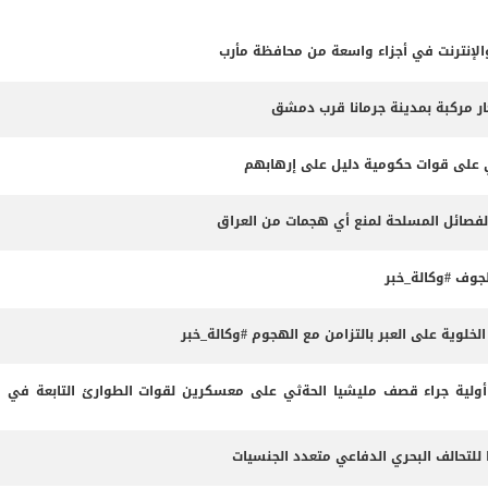
لإنترنت في أجزاء واسعة من محافظة مأرب
ثي على قوات حكومية دليل على إرهابهم
الفصائل المسلحة لمنع أي هجمات من العراق
وف #وكالة_خبر
لوية على العبر بالتزامن مع الهجوم #وكالة_خبر
لية جراء قصف مليشيا الحةثي على معسكرين لقوات الطوارئ التابعة في م
 للتحالف البحري الدفاعي متعدد الجنسيات