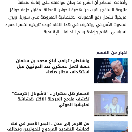
وأضافت المصادر أن الشرع قد يعلن موافقته على إقامة منطقة
منزوعة السلاح بالقرب من هضبة الجولان المحتلة، مقابل حزمة حوافز
أمريكية تشمل رفع العقوبات الاقتصادية المفروضة على سوريا. ويرى
المبعوث الأمريكي ويتكوف في هذا اللقاء فرصة تاريخية لكسر الجمود
السياسي القائم وإعادة رسم التحالفات الإقليمية.
اخبار من القسم
واشنطن: ترامب أبلغ محمد بن سلمان
دعمه لعمل عسكري ضد الحوثيين قبل
استهداف مطار صنعاء
انحسار ظل طهران.. "ناشونال إنترست"
تكشف ملامح المرحلة الأكثر هشاشة
لمليشيا الحوثي
من هرمز إلى عدن.. البحر الأحمر في فك
كماشة التهديد المزدوج للحوثيين وتحالف