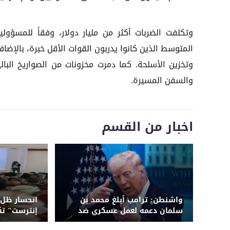
وتكلفت الضربات أكثر من مليار دولار، وفقاً للمسؤ
المتوسط الذين كانوا يدربون القوات الأقل خبرة، بالإ
وتخزين الأسلحة. كما دمرت مخزونات من الصواريخ البا
والسفن المسيرة.
اخبار من القسم
واشنطن: ترامب أبلغ محمد بن
انحسار ظل 
سلمان دعمه لعمل عسكري ضد
إنترست" تك
الحوثيين قبل استهداف مطار
الأكثر هشا