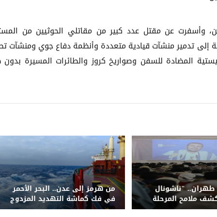
ولين، وأسفرت عن مقتل عدد كبير من مقاتلي الحوثيين من المس
ضافة إلى تدمير منشآت قيادية متعددة وأنظمة دفاع جوي ومنشآت تص
ليستية المضادة للسفن وصواريخ كروز والطائرات المسيرة بدون ط
طهران.. "ناشونال
من هرمز إلى عدن.. البحر الأحمر
شف ملامح المرحلة
في فك كماشة التهديد المزدوج
شة لمليشيا الحوثي
للحوثيين وتحالف قراصنة الصومال