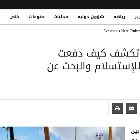
ير
رياضة
شؤون دولية
محليات
منوعات
خاص
بضم نجوم أوروبا الكبار
Explosions Near Tanker
رمز.. وطاقم السفينة بخير
ية تكشف كيف دفعت
مصلحة الضرائب وتشريد أكثر من 7 آلاف موظف
د أهمية سلامة الممرات المائية في باب المندب
 للإستسلام والبحث عن
محمد صلاح.. ومباريات قوية تنتظره
بين