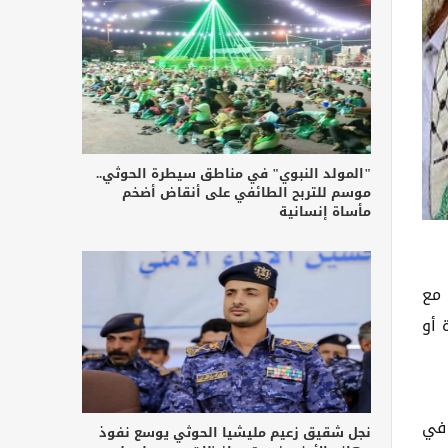
"المولد النبوي" في مناطق سيطرة الحوثي..
موسم للتربح الطائفي على أنقاض أضخم
مأساة إنسانية
 مع
 أو
 في
نجل شقيق زعيم مليشيا الحوثي يوسع نفوذ