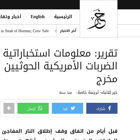
الرئيسية
English
أخبار وتقار
الدوري التركي يشعل الميركاتو 
 in Strait of Hormuz; Crew Safe
آخر الاخبار
انفجاران قرب ناقلة في مضيق ه
تقرير: معلومات استخبارات
خطة حوثية تحت يافطة الدمج لإلغاء 
الأطراف الإقليمية الأربعة تؤك
الضربات الأمريكية الحوثيين
طرابزون سبور التركي يعلن ضم 
مخرج
خبر للانباء- ترجمة خاصة:
منذ سنة
شارك
غرد
ارسل
قبل أيام من اتفاق وقف إطلاق النار المفاجئ 