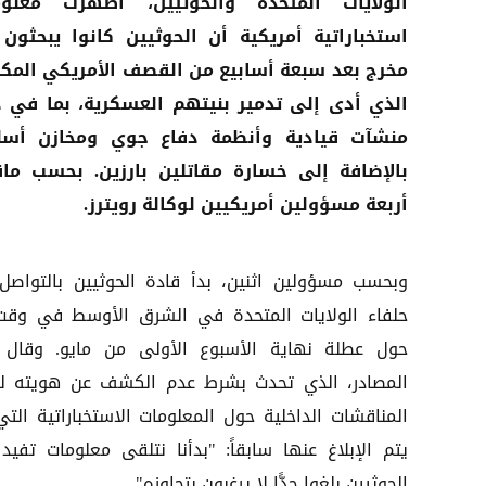
الولايات المتحدة والحوثيين، أظهرت معلوم
استخباراتية أمريكية أن الحوثيين كانوا يبحثون
مخرج بعد سبعة أسابيع من القصف الأمريكي المك
الذي أدى إلى تدمير بنيتهم العسكرية، بما في 
منشآت قيادية وأنظمة دفاع جوي ومخازن أسل
بالإضافة إلى خسارة مقاتلين بارزين. بحسب ماق
أربعة مسؤولين أمريكيين لوكالة رويترز.
وبحسب مسؤولين اثنين، بدأ قادة الحوثيين بالتواصل
حلفاء الولايات المتحدة في الشرق الأوسط في وقت
حول عطلة نهاية الأسبوع الأولى من مايو. وقال 
المصادر، الذي تحدث بشرط عدم الكشف عن هويته ل
المناقشات الداخلية حول المعلومات الاستخباراتية التي
يتم الإبلاغ عنها سابقاً: "بدأنا نتلقى معلومات تفيد 
الحوثيين بلغوا حدًّا لا يرغبون بتجاوزه".