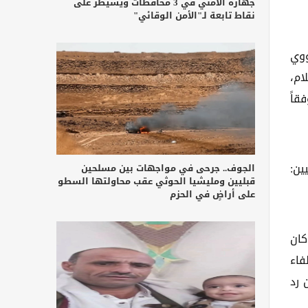
جهازه الأمني في 3 محافظات ويسيطر على
نقاط تابعة لـ"الأمن الوقائي"
ووي
ام،
قاً
يين:
الجوف.. جرحى في مواجهات بين مسلحين
قبليين ومليشيا الحوثي عقب محاولتها السطو
على أراضٍ في الحزم
كان
فاء
 رد