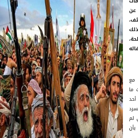
ات
 عن
ثف،
ذلك
حة،
اله
 مع
 ما
أحد
سرد
 لم
بأن