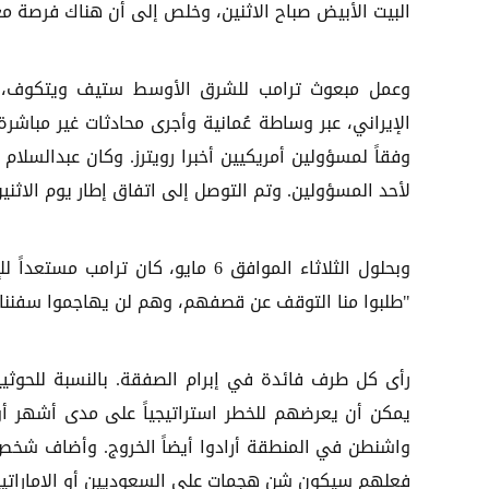
البيت الأبيض صباح الاثنين، وخلص إلى أن هناك فرصة مع ا
وعمل مبعوث ترامب للشرق الأوسط ستيف ويتكوف، الذ
الإيراني، عبر وساطة عُمانية وأجرى محادثات غير مباش
وفقاً لمسؤولين أمريكيين أخبرا رويترز. وكان عبدالسلام 
لأحد المسؤولين. وتم التوصل إلى اتفاق إطار يوم الاثن
وبحلول الثلاثاء الموافق 6 مايو، كا
"طلبوا منا التوقف عن قصفهم، وهم لن يهاجموا سفننا ب
رأى كل طرف فائدة في إبرام الصفقة. بالنسبة للحوثي
يمكن أن يعرضهم للخطر استراتيجياً على مدى أشهر أو س
واشنطن في المنطقة أرادوا أيضاً الخروج. وأضاف شخص م
فعلهم سيكون شن هجمات على السعوديين أو الإماراتيي