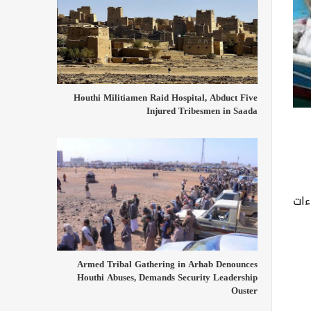
Houthi Militiamen Raid Hospital, Abduct Five
Injured Tribesmen in Saada
ءات
Armed Tribal Gathering in Arhab Denounces
Houthi Abuses, Demands Security Leadership
Ouster