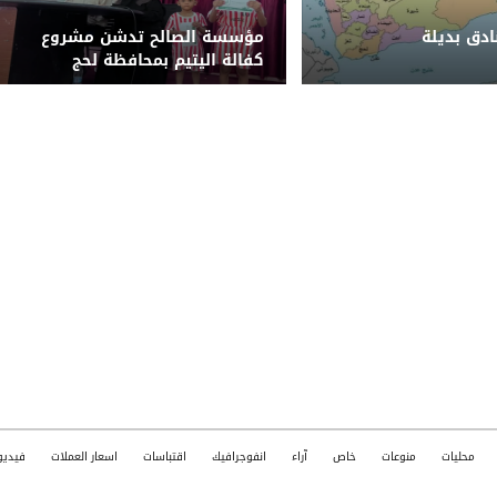
دق بديلة
مؤسسة الصالح تدشن مشروع
كفالة اليتيم بمحافظة لحج
محليات
منوعات
خاص
آراء
انفوجرافيك
اقتباسات
اسعار العملات
فيديو