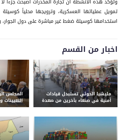
وتؤكد هذه الأنشطة أن تجارة المخدرات أصبحت جزءاً لا 
تمويل عملياتها العسكرية، وترويجها محلياً كوسيلة 
استخدامها كوسيلة ضغط غير مباشرة على دول الجوار، و
اخبار من القسم
مليشيا الحوثي تستبدل قيادات
المجلس الر
أمنية في صنعاء بآخرين من صعدة
التعيينات و
وحجة وترسل ضباطاً إلى دورات
طائفية وجبهات القتال في 3
محافظات