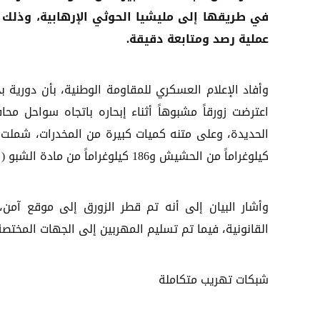
في طريقها إلى مليشيا الحوثي الإرهابية، وذلك 
عملية رصد ومتابعة دقيقة.
وأفاد الإعلام العسكري للمقاومة الوطنية، بأن دورية بح
اعترضت زورقاً مشبوهاً أثناء إبحاره باتجاه سواحل محا
كيلوغراماً من الحشيش و186 كيلوغراماً من مادة الشبو (الميثامفيتامين).
وأشار البيان إلى أنه تم قطر الزورق إلى موقع آمن، 
القانونية، فيما تم تسليم المهربين إلى الجهات المختص
شبكات تهريب متكاملة