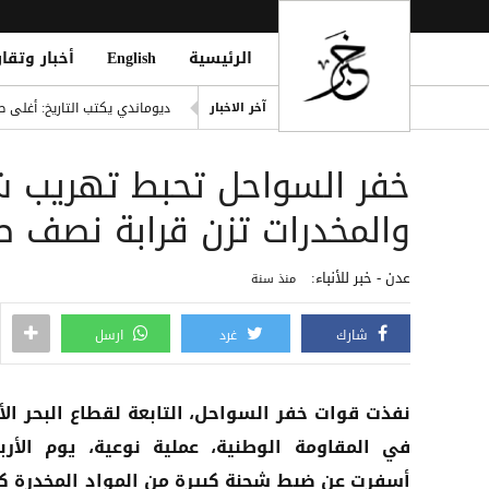
الرئيسية
English
أخبار وتقار
إصابة مدنيين اثنين جراء قصف
ديوماندي يكتب التاريخ: أغلى ص
آخر الاخبار
d Houthi Attack on Marib Camp
خفر السواحل تحبط تهريب 
انفراد| مصادر تكشف مشاركة ع
هيثم حسن يوقع لسيلتيك الاسكت
والمخدرات تزن قرابة نصف ط
التحالف: هجوم حوثي يستهدف أعياناً مدنية
عدن - خبر للأنباء:
منذ سنة
شارك
غرد
ارسل
نفذت قوات خفر السواحل، التابعة لقطاع البحر الأ
في المقاومة الوطنية، عملية نوعية، يوم الأربع
أسفرت عن ضبط شحنة كبيرة من المواد المخدرة ك