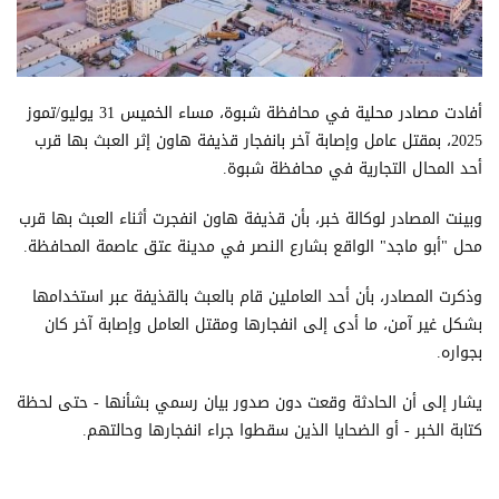
أفادت مصادر محلية في محافظة شبوة، مساء الخميس 31 يوليو/تموز
2025، بمقتل عامل وإصابة آخر بانفجار قذيفة هاون إثر العبث بها قرب
أحد المحال التجارية في محافظة شبوة.
وبينت المصادر لوكالة خبر، بأن قذيفة هاون انفجرت أثناء العبث بها قرب
محل "أبو ماجد" الواقع بشارع النصر في مدينة عتق عاصمة المحافظة.
وذكرت المصادر، بأن أحد العاملين قام بالعبث بالقذيفة عبر استخدامها
بشكل غير آمن، ما أدى إلى انفجارها ومقتل العامل وإصابة آخر كان
بجواره.
يشار إلى أن الحادثة وقعت دون صدور بيان رسمي بشأنها - حتى لحظة
كتابة الخبر - أو الضحايا الذين سقطوا جراء انفجارها وحالتهم.