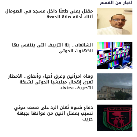
اخبار من القسم
مقتل يمني طعنًا داخل مسجد في الصومال
أثناء أدائه صلاة الجمعة
الشائعات.. رئة التزييف التي يتنفس بها
الكهنوت الحوثي
وفاة امرأتين وغرق أحياء وأنفاق.. الأمطار
تعري إهمال ميليشيا الحوثي لشبكة
التصريف بصنعاء
دفاع شبوة تُعلن الرد على قصف حوثي
تسبب بمقتل اثنين من قواتها بجبهة
حريب