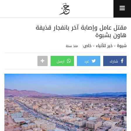
مقتل عامل وإصابة آخر بانفجار قذيفة
هاون بشبوة
شبوة - خبر للأنباء - خاص:
منذ سنة
شارك
غرد
ارسل