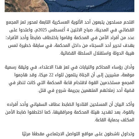
اقتحم مسلحون يتبعون أحد الألوية العسكرية التابعة لمحور تعز المجمع
القضائي في المدينة، صباح الاثنين 4 أغسطس 2025م، واعتدوا على
عدد من أفراد الأمن في المحكمة وقاموا باختطاف ضابطاً وأحد الأفراد؛
بهدف تحرير أحد السجناء من داخل المحكمة، في سابقة خطيرة تمس
هيبة الدولة واستقلال السلطة القضائية.
وأدان رؤساء المحاكم والنيابات في تعز هذا الاعتداء، في وثيقة رسمية
موقعة، مشيرين إلى أن الجناة ينتمون للواء 22 ميكا، وقد هاجموا
المجمع مستخدمين القوة لاقتحام قاعة المحكمة التي كانت تنظر في
قضية أحد زملائهم المتهمين بجريمة شروع في قتل.
وأكد البيان أن المسلحين اقتادوا الضابط عطاف السفياني وأحد أفراده
بالقوة، بعد تهديد هيئة المحكمة ومرافقيها، كما اختطفوا ضابط الأمن
المكلف بحماية القاعة.
وتداول ناشطون على مواقع التواصل الاجتماعي مقطعًا مرئيًا