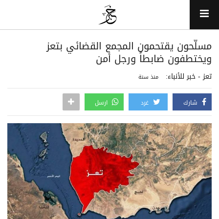
مسلّحون يقتحمون المجمع القضائي بتعز
ويختطفون ضابطاً ورجل أمن
تعز - خبر للأنباء:
منذ سنة
شارك
غرد
ارسل