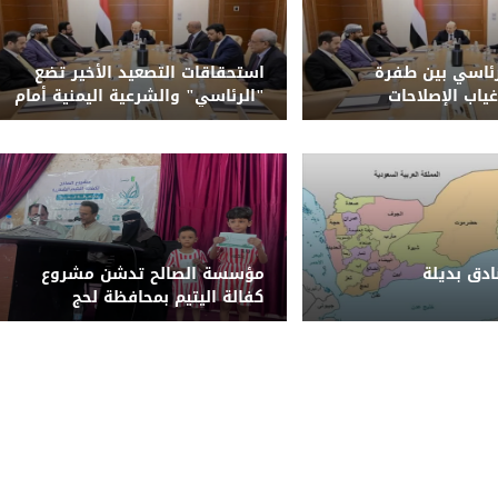
ئاسي بين طفرة
استحقاقات التصعيد الأخير تضع
غياب الإصلاحات
"الرئاسي" والشرعية اليمنية أمام
حتمية الحسم وإنهاء الانقلاب
الحوثي
دق بديلة
مؤسسة الصالح تدشن مشروع
كفالة اليتيم بمحافظة لحج