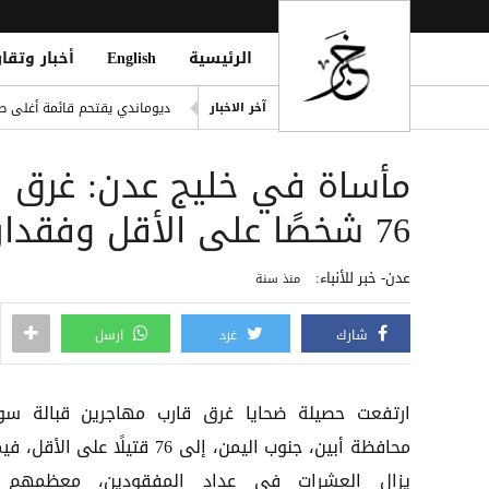
الرئيسية
English
أخبار وتقار
اليونيسف: 300 طفل قتيل في غزة خلال 300 يوم من وقف إطلاق النار
ديوماندي يقتحم قائمة أغلى صف
آخر الاخبار
i Mosque During Friday Prayers
مأساة في خليج عدن: غرق ق
Cloudflare تطلق Kitesurf: متصفح خفيف للوكلاء الأذكياء
صلاح ضمن الأغنى عالمياً.. ورون
76 شخصًا على الأقل وفقدان العشرات
مقتل يمني طعنًا داخل مسجد في
عدن- خبر للأنباء:
منذ سنة
شارك
غرد
ارسل
ارتفعت حصيلة ضحايا غرق قارب مهاجرين قبالة سو
محافظة أبين، جنوب اليمن، إلى 76 قتيلًا على الأقل
يزال العشرات في عداد المفقودين، معظمهم 