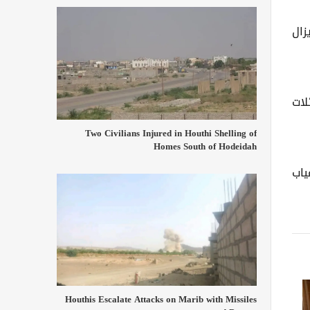
زال
لات
Two Civilians Injured in Houthi Shelling of
Homes South of Hodeidah
ياب
Houthis Escalate Attacks on Marib with Missiles