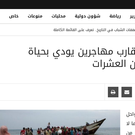
ير
رياضة
شؤون دولية
محليات
منوعات
خاص
قات الشباب في التاريخ.. تعرف على القائمة الكاملة
Yemeni National Fatally Stabbed in Somal
ارب مهاجرين يودي بحياة
الدو يتصدر القائمة بفارق كبير
 الصومال أثناء أدائه صلاة الجمعة
احل
، فيما لا
من