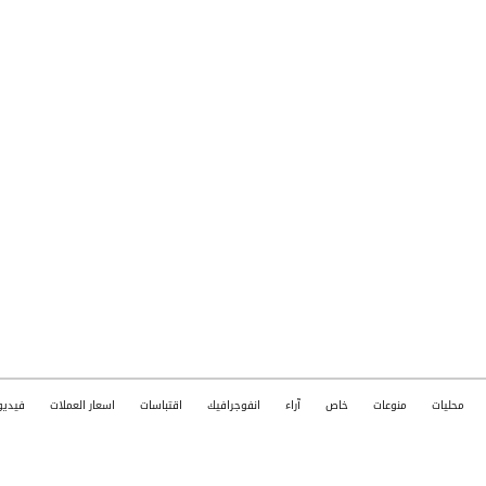
محليات
منوعات
خاص
آراء
انفوجرافيك
اقتباسات
اسعار العملات
فيديو