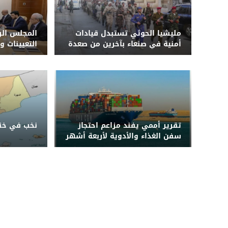
مليشيا الحوثي تستبدل قيادات
المجلس الر
أمنية في صنعاء بآخرين من صعدة
التعيينات و
وحجة وترسل ضباطاً إلى دورات
طائفية وجبهات القتال في 3
محافظات
تقرير أممي يفند مزاعم احتجاز
نخب في خنا
سفن الغذاء والأدوية لأربعة أشهر
قبل دخول اليمن