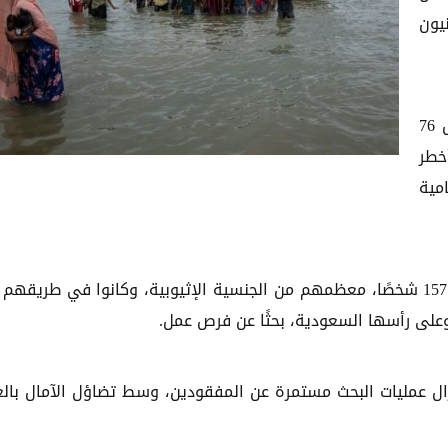
يون
وأكّد مصدران أمنيان أن فرق الإنقاذ تمكنت من انتشال 76
ن أخطر
مية
وبحسب المنظمة الدولية للهجرة، فإن القارب كان يقل 157 شخصًا، معظمهم من الجنسية الإثيوبية، وكانوا في طريق
وعلى رأسها السعودية، بحثًا عن فرص عمل.
زال عمليات البحث مستمرة عن المفقودين، وسط تضاؤل الآمال بالع