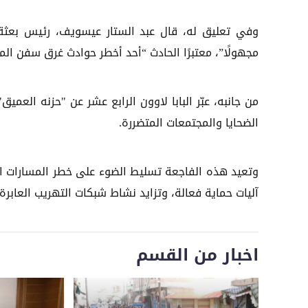
وفي تعليق له، قال عبد الستار عيسويف، رئيس بعثة 
مجهولًا”، معتبرًا الحادث “أحد أخطر حوادث غرق سفن المه
من جانبه، عبّر البابا لاوون الرابع عشر عن "حزنه العمي
الضحايا والمجتمعات المتضررة.
وتعيد هذه الفاجعة تسليط الضوء على خطر المسارات الب
آليات حماية فعالة، وتزايد نشاط شبكات التهريب العابرة 
اخبار من القسم