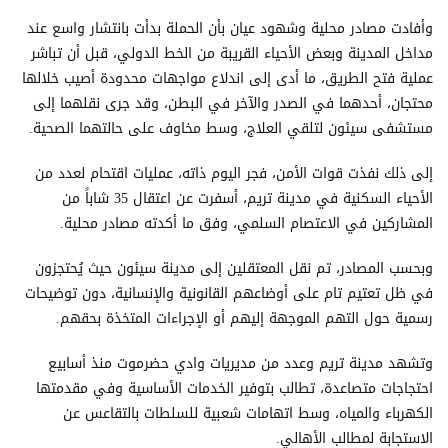
وأفادت مصادر محلية وشهود عيان بأن الحملة بدأت بانتشار واسع عند
مداخل المدينة وبعض الأحياء القريبة من الخط الدولي، قبل أن تباشر
عملية فتح الطريق، ما أدى إلى اندلاع مواجهات محدودة أصيب خلالها
محتجان، أحدهما في الصدر والآخر في البطن، وقد جرى نقلهما إلى
مستشفى سيئون لتلقي العلاج، وسط مخاوف على حالتهما الصحية.
إلى ذلك نفذت قوات الأمن، فجر اليوم ذاته، عمليات اقتحام لعدد من
الأحياء السكنية في مدينة تريم، أسفرت عن اعتقال 35 شاباً من
المشاركين في الاعتصام السلمي، وفق ما أكدته مصادر محلية.
وبحسب المصادر، تم نقل المعتقلين إلى مدينة سيئون حيث يُحتجزون
في ظل تعتيم تام على أوضاعهم القانونية والإنسانية، دون توضيحات
رسمية حول التهم الموجهة إليهم أو الإجراءات المتخذة بحقهم.
وتشهد مدينة تريم وعدد من مديريات وادي حضرموت منذ أسابيع
احتجاجات متصاعدة، تطالب بتوفير الخدمات الأساسية وفي مقدمتها
الكهرباء والمياه، وسط اتهامات شعبية للسلطات بالتقاعس عن
الاستجابة لمطالب الأهالي.