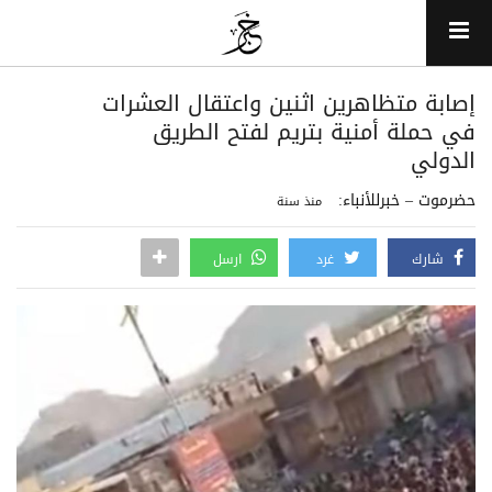
إصابة متظاهرين اثنين واعتقال العشرات
في حملة أمنية بتريم لفتح الطريق
الدولي
حضرموت – خبرللأنباء:
منذ سنة
شارك
غرد
ارسل