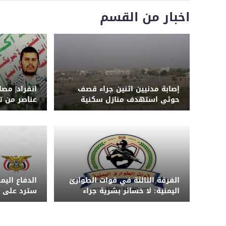
اخبار من القسم
إصابة مدنيين اثنين جراء قصف
انفراد| مص
حوثي استهدف منازل سكنية
عناصر من ت
جنوب الحديدة
الهجوم ال
الرويك بمأر
الفرقة الثالثة في قوات الطوارئ
الدفاع اليم
اليمنية: لا خسائر بشرية جراء
سترد على ا
الضربة ونحذر من تداول الشائعات
الزمان والم