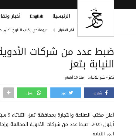
الرئيسية
English
أخبار وتقار
إصابة مدنيين اثنين جراء قصف
ديوماندي يكتب التاريخ: أغلى ص
آخر الاخبار
d Houthi Attack on Marib Camp
ضبط عدد من شركات الأدوية 
انفراد| مصادر تكشف مشاركة ع
هيثم حسن يوقع لسيلتيك الاسكت
النيابة بتعز
التحالف: هجوم حوثي يستهدف أعياناً مدنية
تعز - خبر للانباء:
منذ 10 أشهر
شارك
غرد
ارسل
أعلن مكتب الصناعة والتجارة ب
أيلول 2025، ضبط عدد من شركات الأدوية المخالفة وإحا
إلى النيابة.