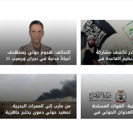
ادر تكشف مشاركة
التحالف: هجوم حوثي يستهدف
نظيم القاعدة في
أعياناً مدنية في نجران ويصيب 11
حوثي على معسكر
مدنياً بينهم امرأة وطفل
ب
نية: القوات المسلحة
من مأرب إلى الممرات البحرية..
لعدوان الحوثي في
تصعيد حوثي دموي يختبر جاهزية
كان المناسبين
الحكومة اليمنية