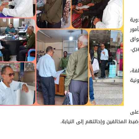
وية
مور
واق
ري.
فة،
نية
على
ضبط المخالفين وإحالتهم إلى النيابة.