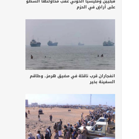
قبليين ومليشيا الحوثي عقب محاولتها السطو
على أراضٍ في الحزم
انفجاران قرب ناقلة في مضيق هرمز.. وطاقم
السفينة بخير