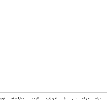
محليات
منوعات
خاص
آراء
انفوجرافيك
اقتباسات
اسعار العملات
فيديو