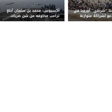
نا "شرطي" أوروبا في
أكسيوس: محمد بن سلمان أبلغ
عو لشراكة متوازنة
ترامب مخاوفه من شن ضربات
واسعة على إيران