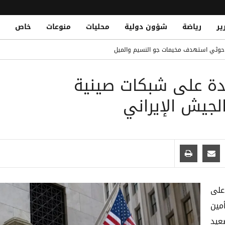
ير
رياضة
شؤون دولية
محليات
منوعات
خاص
لتاريخي في البيضاء
 حوثي استهدف مخيمات جو النسيم والميل
 صوتي عريق وتحول نحو Gemini
ة على شبكات صينية
ّع اتفاقية مكة للدفاع المشترك
خ والمسيّرات في مأرب وشبوة وحضرموت
جيش الإيراني
ار نقدي أم انكماش اقتصادي؟
على
مين
عيد