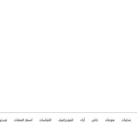
محليات
منوعات
خاص
آراء
انفوجرافيك
اقتباسات
اسعار العملات
فيديو