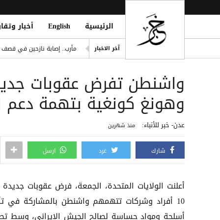
الرئيسية
English
أخبار وتقار
الحوثيون يفجرون حصن المعلا ا
مأرب.. إصابة نازحين في قصف
آخر الاخبار
وداعاً لمساعد جوجل: رحيل مساعد
واشنطن تفرض عقوبات جديد
السعودية وتركيا وباكستان توق
اليمن.. تصعيد حوثي بالصواري
وهونغ كونغية بتهمة دعم ال
ثبات الريال في صنعاء.. استقر
عدن- خبر للأنباء:
منذ شهرين
شارك
غرد
ارسل
أعلنت الولايات المتحدة، الجمعة، فرض عقوبات جديدة 
10 أفراد وشركات تتهمهم واشنطن بالمشاركة في تأ
أسلحة ومواد حساسة لصالح الجيش الإيراني، وسط تص