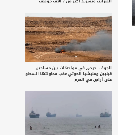
الضرائب وتشريد أكثر من 7 آلاف موظف
الجوف.. جرحى في مواجهات بين مسلحين
قبليين ومليشيا الحوثي عقب محاولتها السطو
على أراضٍ في الحزم