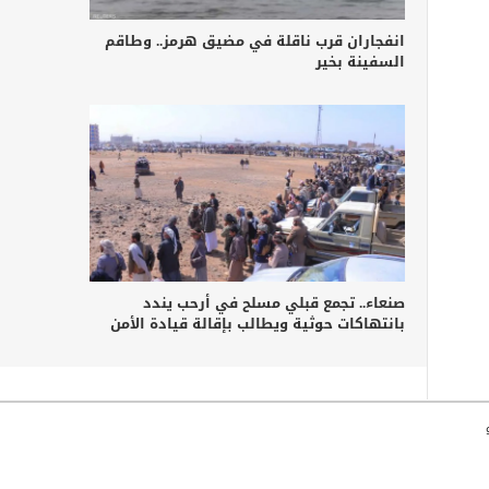
انفجاران قرب ناقلة في مضيق هرمز.. وطاقم
السفينة بخير
صنعاء.. تجمع قبلي مسلح في أرحب يندد
بانتهاكات حوثية ويطالب بإقالة قيادة الأمن