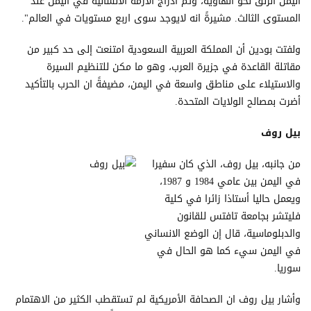
اليمن انزلق نحو الهاوية، وتم ادراج الازمة الانسانية في اليمن عند
المستوى الثالث. مشيرةً انه لايوجد سوى اربع مستويات في العالم".
ولفتت بودين أن المملكة العربية السعودية امتنعت إلى حد كبير من
مقاتلة القاعدة في جزيرة العرب، وهو ما مكن للتنظيم السيرة
والاستيلاء على مناطق واسعة في اليمن، مضيفةً ان الحرب بالتأكيد
أضرت بمصالح الولايات المتحدة.
بيل روف
من جانبه، بيل روف، الذي كان سفيرا
في اليمن بين عامي 1984 و 1987،
ويعمل حاليا أستاذا زائرا في كلية
فليتشر بجامعة تافتس للقانون
والدبلوماسية، قال إن الوضع الانساني
في اليمن سيء كما هو الحال في
سوريا.
وأشار بيل روف ان الصحافة الأمريكية لم تستقطب الكثير من الاهتمام