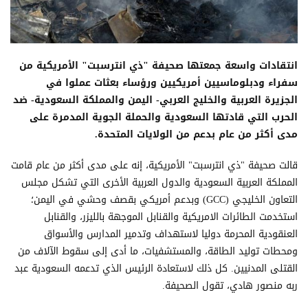
انتقادات واسعة جمعتها صحيفة "ذي انترسبت" الأمريكية من
سفراء ودبلوماسيين أمريكيين ورؤساء بعثات عملوا في
الجزيرة العربية والخليج العربي- اليمن والمملكة السعودية- ضد
الحرب التي قادتها السعودية والحملة الجوية المدمرة على
مدى أكثر من عام بدعم من الولايات المتحدة.
قالت صحيفة "ذي انترسبت" الأمريكية، إنه على مدى أكثر من عام قامت
المملكة العربية السعودية والدول العربية الأخرى التي تشكل مجلس
التعاون الخليجي (GCC) وبدعم أمريكي بقصف وحشي في اليمن؛
استخدمت الطائرات الامريكية والقنابل الموجهة بالليزر، والقنابل
العنقودية المحرمة دوليا لاستهداف وتدمير المدارس والأسواق
ومحطات توليد الطاقة، والمستشفيات، ما أدى إلى سقوط الآلاف من
القتلى المدنيين. كل ذلك لاستعادة الرئيس الذي تدعمه السعودية عبد
ربه منصور هادي، تقول الصحيفة.