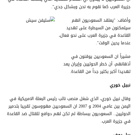
جزيرة العرب كما نقوم به نحن وبشكل جدي".
وأضاف: "يعتقد السعوديون انهم
سيتمكنون من السيطرة على تهديد
القاعدة في جزيرة العرب على نحو فعال،
عندما يحين الوقت".
مشيراً ان السعوديين يوقنون في
أذهانهم، أن خطر الحوثيين وإيران يعد
تهديدا أكبر بكثير جداً من القاعدة.
نبيل خوري
وقال نبيل خوري، الذي شغل منصب نائب رئيس البعثة الامريكية في
اليمن بين عامي 2004 و 2007 ان السعوديين مهووسون تقريبا بتدمير
الحوثيين.. السعوديون ببساطة لم تكن لهم دوافع للقتال ضد القاعدة
في جزيرة العرب.
بيل روف