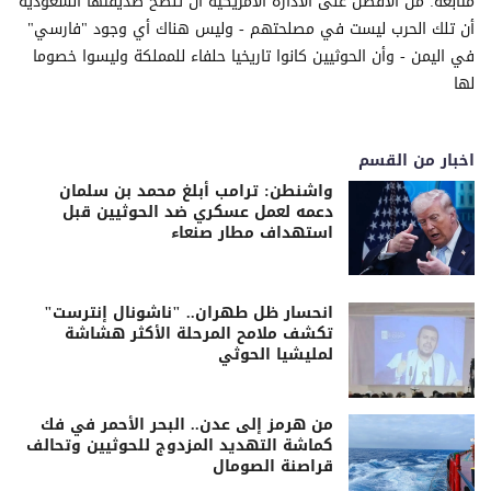
متابعة: من الافضل على الادارة الامريكية ان تنصح صديقتها السعودية
أن تلك الحرب ليست في مصلحتهم - وليس هناك أي وجود "فارسي"
في اليمن - وأن الحوثيين كانوا تاريخيا حلفاء للمملكة وليسوا خصوما
لها
اخبار من القسم
واشنطن: ترامب أبلغ محمد بن سلمان
دعمه لعمل عسكري ضد الحوثيين قبل
استهداف مطار صنعاء
انحسار ظل طهران.. "ناشونال إنترست"
تكشف ملامح المرحلة الأكثر هشاشة
لمليشيا الحوثي
من هرمز إلى عدن.. البحر الأحمر في فك
كماشة التهديد المزدوج للحوثيين وتحالف
قراصنة الصومال