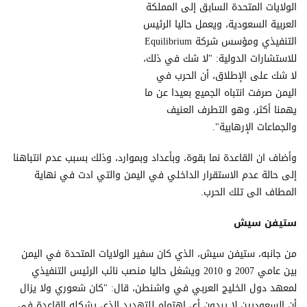
الولايات المتحدة السابق إلى المملكة
العربية السعودية، ويعمل حاليا الرئيس
التنفيذي ومؤسس شركة Equilibrium
للاستشارات الدولية: "لا شك في ذلك،
لا شك على الإطلاق، أن الحرب في
اليمن صرفت انتباه الجميع بعيدا عن ما
يهمنا أكثر، وهو التطرف العنيف
والجماعات الإرهابية".
وأضاف ان القاعدة نما بقوة، وبأعداد وبموارد، وذلك بسبب عدم انتباهنا
إلى حالة عدم الاستقرار الداخلي في اليمن والتي ادت في نهاية
المطاف الى تلك الحرب.
ستيفن سيش
من جانبه، ستيفن سيش، الذي كان سفير الولايات المتحدة في اليمن
بين عامي 2007 و 2010 ويشغل حاليا منصب نائب الرئيس التنفيذي
لمعهد دول الخليج العربي في واشنطن، قال: "كان شعوري ولا يزال
أن السعوديين لا يبدون أي اهتمام للتهديد الذي يشكله القاعدة في