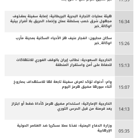
هيئة عمليات التجارة البحرية البريطانية: إصابة سفينة بمقذوف
مجهول شرق خصب بسلطنة عمان وإخماد الحريق بلا أضرار بيئية
16:34
#وكالة_خبر
سكان محليون: انفجار عنيف هز الأحياء السكنية بمدينة مأرب
#وكالة_خبر
15:26
الخارجية السعودية: نطالب إيران بالوقف الفوري للانتهاكات
للحفاظ على أمن واستقرار المنطقة
15:13
وام: أدنوك تؤكد تعرض سفينة تابعة لها للاستهداف بصاروخ
أثناء عبورها مضيق هرمز اليوم
15:07
الخارجية الإماراتية: استخدام مضيق هرمز كأداة ضغط أو ابتزاز
يعد قرصنة من قبل الحرس الثوري
14:13
وزارة الدفاع اليمنية: نفذنا عملا عسكريا ضد العناصر الحوثية
الإرهابية
05:35