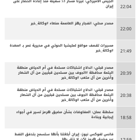
الجيش الأميركي: غيرنا مسار 53 سفينة منذ إعادة الحصار على
إيران
22:04
مصدر محلي: انفجار يهز العاصمة صنعاء #وكالة_خبر
22:00
مسيرات تقصف مواقع لمليشيا الحوثي في مديرية غمر بـ #صعدة
#وكالة_خبر
21:49
مصدر قبلي: اندلاع اشتباكات مسلحة في أم الحياض منطقة
اليتمة محافظة #الجوف بين مسلحين قبليين من آل الشعار
20:39
وآخرين من آل متعب #وكالة_خبر
مصدر قبلي: اندلاع اشتباكات مسلحة في أم الحياض منطقة
اليتمة محافظة الجوف بين مسلحين قبليين من آل الشعار
20:38
وأخرين من آل متعب #وكالة_خبر
سلطنة عمان: المفاوضات بشأن مضيق هرمز تسير في أجواء
إيجابية وبناءة
18:58
فانس لفوكس نيوز: إيران أبلغتنا بأنها ستسمح بتدفق النفط
عبر مضيق هرمز لكن لا نثق بها
17:59