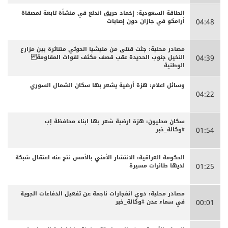
الطاقة السعودية: إخماد حريق اندلع في منشأة تابعة لمصفاة
أرامكو في جازان دون إصابات
04:48
مصادر محلية: جثث قتلى من مليشيا الحوثي متناثرة بين مزارع
النخيل جنوب الحديدة عقب قصف مكثف لقوات المقاومة
04:39
الوطنية
وسائل اعلام: هزة أرضية يشعر بها سكان الشمال السوري
04:22
سكان محليون: هزة ارضية شعر بها ابناء محافظة إب
#وكالة_خبر
01:54
الحكومة العراقية: الانتشار الأمني بالأمس نتج عنه اعتقال شبكة
لديها طائرات مسيرة
01:25
مصادر محلية: دوي انفجارات ناجمة عن تفعيل الدفاعات الجوية
في سماء عدن #وكالة_خبر
00:01