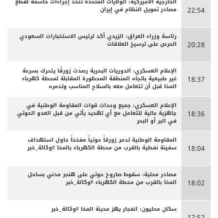
الخارجية الأميركية: الولايات المتحدة تتخذ إجراءات حاسمة لقطع
مصادر تمويل النظام في إيران
22:54
رئاسة وزراء العراق: الزيدي أكد لرئيس الاستخبارات السعودي
الحرص على ترسيخ العلاقات
20:28
الإعلام العسكري: الدوريات البحرية رصدت زورقًا يتحرك بسرعة
غير طبيعية باتجاه المنطقة المحظورة المقابلة لمحطة كهرباء
18:37
المخا قبل أن تتعامل معه بالسلاح المناسب وتدمره
الإعلام العسكري: جميع وحدات قوات المقاومة الوطنية في
جاهزية عالية للتعامل مع أي تهديد يأتي من قبل العدو الحوثي
18:36
في البر أو البحر
المقاومة الوطنية تدمر زورقاً حوثياً مفخخاً حاول استهداف
سفينة نفطية بالقرب من محطة الكهرباء بالمخا #وكالة_خبر
18:04
مصادر محلية: سقوط صاروخ حوثي على هنجر مدني بساحل
المخا بالقرب من محطة الكهرباء #وكالة_خبر
18:02
سكان محليون: انفجار يهز مدينة المخا #وكالة_خبر
17:52