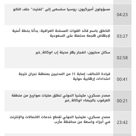
مسؤولون أميركيون: روسيا ستسعى إلى "تفتيت" حلف الناتو
04:23
الناطق باسم قائد القوات المسلحة العراقية: بدأنا بخطة أمنية
لإجهاض هجمة محتملة على السعودية
03:27
سكان محليون: انفجار يهز مدينة إب #وكالة_خبر
02:58
قيادة التحالف: إصابة 11 من المدنيين بمنطقة نجران نتيجة
اعتداءات إرهابية حوثية
00:41
مصدر عسكري: مليشيا الحوثي تطلق صليات صواريخ من منطقة
العرقوب بالبيضاء #وكالة_خبر
00:21
مصدر عسكري: مليشيا الحوثي تقطع خدمات الاتصالات والإنترنت
في أجزاء واسعة من محافظة مأرب
23:42