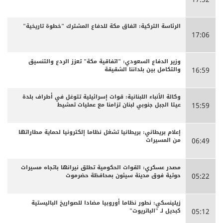
الرئاسة التركية: اتفاق مكة للدفاع المشترك "خطوة تاريخية"
17:06
وزير الدفاع السعودي: "اتفاقية مكة" تعزز الردع والتنسيق
والتكامل بين بلداننا الشقيقة
16:59
وكالة الأنباء اللبنانية: قوات إسرائيلية تتوغل في أطراف بلدة
عيتا الجبل جنوبي لبنان تزامنا مع عمليات تمشيط
15:59
إعلام بريطاني: بريطانيا تشغل نظاما إلكترونيا لحماية مطاراتها
من المسيرات
06:49
مصدر عسكري: القوات الحكومية تطلق نيرانها باتجاه مسيرات
حوثية فوق مدينة سيئون بمحافظة حضرموت
05:22
زيلينسكي: نطور نظاما أوروبيا مضادا للصواريخ الباليستية
كبديل لـ "الباتريوت"
05:12