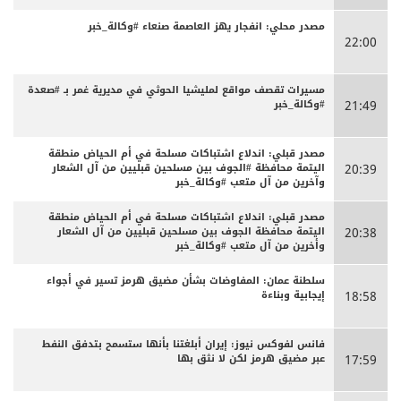
مصدر محلي: انفجار يهز العاصمة صنعاء #وكالة_خبر
22:00
مسيرات تقصف مواقع لمليشيا الحوثي في مديرية غمر بـ #صعدة
#وكالة_خبر
21:49
مصدر قبلي: اندلاع اشتباكات مسلحة في أم الحياض منطقة
اليتمة محافظة #الجوف بين مسلحين قبليين من آل الشعار
20:39
وآخرين من آل متعب #وكالة_خبر
مصدر قبلي: اندلاع اشتباكات مسلحة في أم الحياض منطقة
اليتمة محافظة الجوف بين مسلحين قبليين من آل الشعار
20:38
وأخرين من آل متعب #وكالة_خبر
سلطنة عمان: المفاوضات بشأن مضيق هرمز تسير في أجواء
إيجابية وبناءة
18:58
فانس لفوكس نيوز: إيران أبلغتنا بأنها ستسمح بتدفق النفط
عبر مضيق هرمز لكن لا نثق بها
17:59