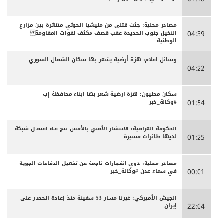
مصادر محلية: جثث قتلى من مليشيا الحوثي متناثرة بين مزارع
النخيل جنوب الحديدة عقب قصف مكثف لقوات المقاومة
04:39
الوطنية
وسائل اعلام: هزة أرضية يشعر بها سكان الشمال السوري
04:22
سكان محليون: هزة ارضية شعر بها ابناء محافظة إب
#وكالة_خبر
01:54
الحكومة العراقية: الانتشار الأمني بالأمس نتج عنه اعتقال شبكة
لديها طائرات مسيرة
01:25
مصادر محلية: دوي انفجارات ناجمة عن تفعيل الدفاعات الجوية
في سماء عدن #وكالة_خبر
00:01
الجيش الأميركي: غيرنا مسار 53 سفينة منذ إعادة الحصار على
إيران
22:04