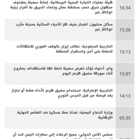
هيئة عمليات التجارة البحرية البريطانية: إصابة سفينة بمقذوف
مجهول شرق خصب بسلطنة عمان وإخماد الحريق بلا أضرار بيئية
16:34
#وكالة_خبر
سكان محليون: انفجار عنيف هز الأحياء السكنية بمدينة مأرب
#وكالة_خبر
15:26
الخارجية السعودية: نطالب إيران بالوقف الفوري للانتهاكات
للحفاظ على أمن واستقرار المنطقة
15:13
وام: أدنوك تؤكد تعرض سفينة تابعة لها للاستهداف بصاروخ
أثناء عبورها مضيق هرمز اليوم
15:07
الخارجية الإماراتية: استخدام مضيق هرمز كأداة ضغط أو ابتزاز
يعد قرصنة من قبل الحرس الثوري
14:13
وزارة الدفاع اليمنية: نفذنا عملا عسكريا ضد العناصر الحوثية
الإرهابية
05:35
مجلس الأمن الدولي: جميع الرحلات إلى مطارات اليمن لابد أن