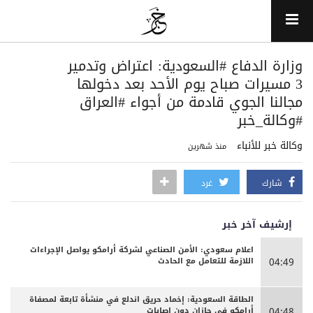
وزارة الدفاع ‎#السعودية: اعتراض وتدمير
3 مسيرات صباح يوم الأحد بعد دخولها
مجالنا الجوي قادمة من أجواء ‎#العراق
#وكالة_خبر
وكالة خبر للأنباء
منذ شهرين
شارك
غرد
إرشيف آخر خبر
اعلام سعودي: الأمن الصناعي لشركة أرامكو يواصل الإجراءات
اللازمة للتعامل مع الحادث
04:49
الطاقة السعودية: إخماد حريق اندلع في منشأة تابعة لمصفاة
أرامكو في جازان دون إصابات
04:48