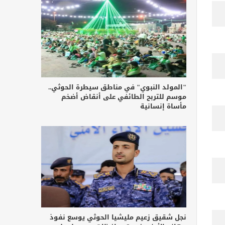
"المولد النبوي" في مناطق سيطرة الحوثي..
موسم للتربح الطائفي على أنقاض أضخم
مأساة إنسانية
نجل شقيق زعيم مليشيا الحوثي يوسع نفوذ