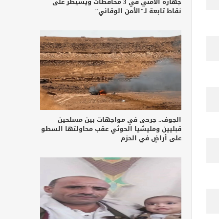
جهازه الأمني في 3 محافظات ويسيطر على
نقاط تابعة لـ"الأمن الوقائي"
الجوف.. جرحى في مواجهات بين مسلحين
قبليين ومليشيا الحوثي عقب محاولتها السطو
على أراضٍ في الحزم