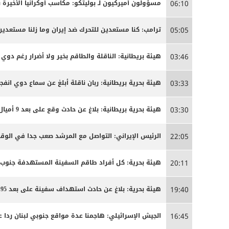
مسؤولون أميركيون لـ بوليتكو: مكاسب أوكرانيا الأخيرة 
06:10
ترامب: كنا مستعدين للتحرك ضد إيران وما زلنا مستعدين
05:05
هيئة بريطانية: الناقلة والطاقم بخير ولا أضرار رغم دوي ا
03:46
هيئة بحرية بريطانية: ربان ناقلة أبلغ عن سماع دوي انفج
03:33
هيئة بحرية بريطانية: بلاغ عن حادث وقع على بعد 9 أميال بحرية جنوب شرق كمزار في سلطنة عمان
03:30
الرئيس الإيراني: التواصل مع المرشد صعب جدا في الوق
22:05
هيئة بحرية: كل أفراد طاقم السفينة المستهدفة جنوب
20:11
هيئة بحرية: بلاغ عن حادث استهداف سفينة على بعد 95 ميلا جنوب شرق عدن
19:40
الجيش الإسرائيلي: هاجمنا عدة مواقع جنوبي لبنان ردا ع
16:45