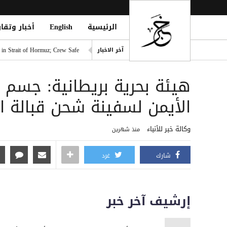
الرئيسية
English
أخبار وتقار
الدوري التركي يشعل الميركاتو 
آخر الاخبار
 in Strait of Hormuz; Crew Safe
انفجاران قرب ناقلة في مضيق ه
هيئة بحرية بريطانية: جسم 
خطة حوثية تحت يافطة الدمج لإلغاء 
الأطراف الإقليمية الأربعة تؤك
الأيمن لسفينة شحن قبالة ا
طرابزون سبور التركي يعلن ضم 
وكالة خبر للأنباء
منذ شهرين
شارك
غرد
إرشيف آخر خبر