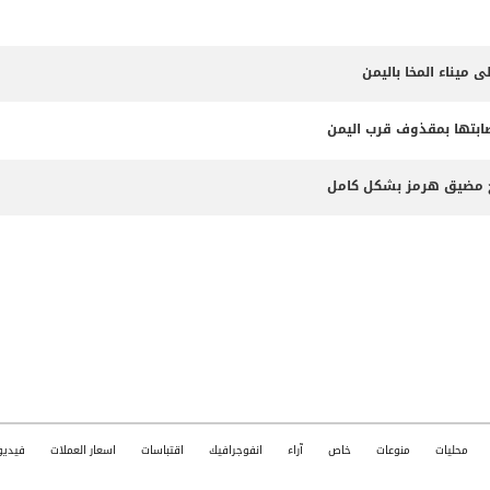
 ميناء المخا باليمن
إصابتها بمقذوف قرب اليمن
 فتح مضيق هرمز بشكل كامل
محليات
منوعات
خاص
آراء
انفوجرافيك
اقتباسات
اسعار العملات
فيديو