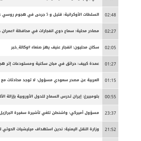
السلطات الأوكرانية: قتيل و 5 جرحى في هجوم روسي على كييف
02:48
مصادر محلية: سماع دوي انفجارات في محافظة #عمران د
02:27
سكان محليون: انفجار عنيف يهز صنعاء #وكالة_خبر
02:05
عمدة كييف: حرائق في مبان سكنية ومستودعات إثر ه
01:27
العربية عن مصدر سعودي مسؤول: لا توجد محادثات مع 
01:15
بلومبيرغ: إيران تدرس السماح للدول الأوروبية بإزالة ا
00:55
مسؤول أميركي: واشنطن تلغي تأشيرة سفيرة البرازيل 
23:37
وزارة النقل اليمنية: ندين استهداف ميليشيات الحوثي ل
21:52