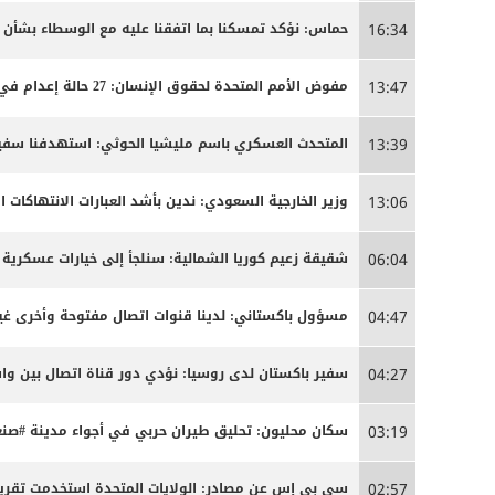
حماس: نؤكد تمسكنا بما اتفقنا عليه مع الوسطاء بشأن
16:34
مفوض الأمم المتحدة لحقوق الإنسان: 27 حالة إعدام في إيران مرتبطة بالاحتجاجات التي شهدتها البلاد مطلع العام
13:47
المتحدث العسكري باسم مليشيا الحوثي: استهدفنا سفينة
13:39
وزير الخارجية السعودي: ندين بأشد العبارات الانتهاكات ا
13:06
شقيقة زعيم كوريا الشمالية: سنلجأ إلى خيارات عسكرية 
06:04
مسؤول باكستاني: لدينا قنوات اتصال مفتوحة وأخرى غير
04:47
سفير باكستان لدى روسيا: نؤدي دور قناة اتصال بين 
04:27
سكان محليون: تحليق طيران حربي في أجواء مدينة #صنعا
03:19
سي بي إس عن مصادر: الولايات المتحدة استخدمت تقريبا
02:57